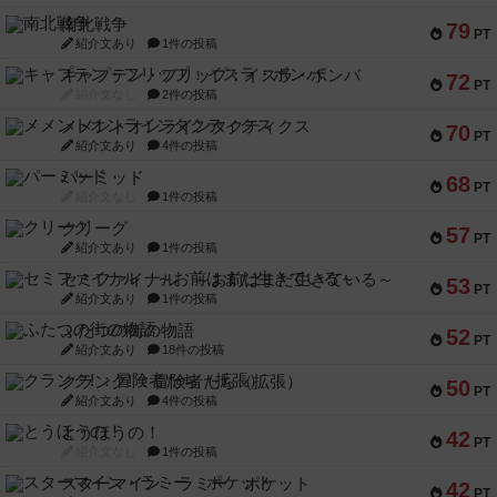
南北戦争
79
PT
紹介文あり
1件の投稿
キャプテン・フリップ：イスラ・ボンバ
72
PT
紹介文なし
2件の投稿
メメントオンラインタクティクス
70
PT
紹介文あり
4件の投稿
パーミッド
68
PT
紹介文なし
1件の投稿
クリーグ
57
PT
紹介文あり
1件の投稿
セミファイナル ～お前はまだ生きている～
53
PT
紹介文あり
1件の投稿
ふたつの街の物語
52
PT
紹介文あり
18件の投稿
クランク! ：冒険者たち（拡張）
50
PT
紹介文あり
4件の投稿
とうほうの！
42
PT
紹介文なし
1件の投稿
スターマイン・ラミー ポケット
42
PT