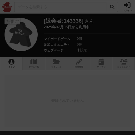
ログイン
[退会者:143336]
さん
たまご
2025年07月05日から利用中
0個
マイボードゲーム
0件
参加コミュニティ
未設定
ウェブページ
トップ
ゲーム一覧
マイリスト
投稿履歴
ボ
ドゲ
会
コミュニティ
登録されていません