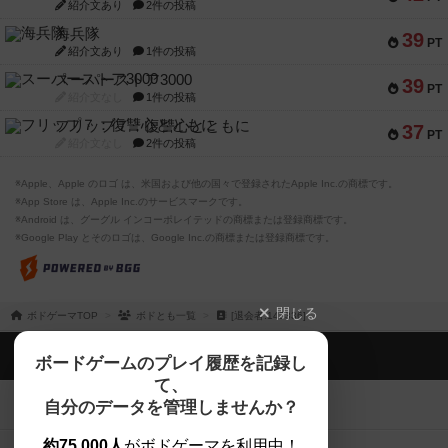
紹介文あり
2件の投稿
海兵隊
39
PT
紹介文あり
1件の投稿
スーパーストア3000
39
PT
紹介文なし
1件の投稿
フリップ７：復讐心とともに
37
PT
紹介文なし
2件の投稿
※Apple、Apple のロゴ は、米国および他の国々で登録されたApple Inc.の商標です。
※App Store は、Apple Inc.のサービスマークです。
※Android は、グーグル インコーポレイテッドの商標または登録商標です。
※Google Play とそのロゴは、Google Inc.の商標または登録商標です。
閉じる
ボドゲーマTOP
ボドとも一覧
[退会者:143336]
ボドゲーマTOP
ボードゲームのプレイ履歴を記録し
て、
ボードゲームを検索する
自分のデータを管理しませんか？
約75,000人
がボドゲーマを利用中！