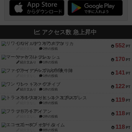
アクセス数 急上昇中
リワイルド：サウスアメリカ
552
PT
紹介文なし
2件の投稿
マーケットフレッシュ
170
PT
紹介文あり
1件の投稿
ファイアー・ブルズ / 火牛陣
141
PT
紹介文なし
1件の投稿
ワン・トゥ・ファイブ
122
PT
紹介文あり
1件の投稿
トランスオリエント・エクスプレス
119
PT
紹介文なし
1件の投稿
フラットアイアン
118
PT
紹介文なし
2件の投稿
エコーズ・オブ・タイム
118
PT
紹介文なし
8件の投稿