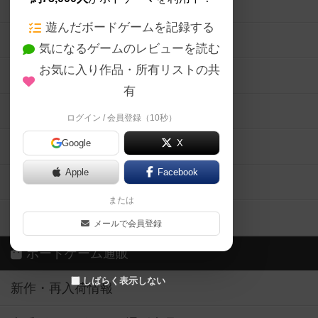
ボードゲームの新着レビュー
遊んだボードゲームを記録する
ボードゲーム会情報
気になるゲームのレビューを読む
お気に入り作品・所有リストの共
メカニクス特集
有
掲示板・トピックス
ログイン / 会員登録（10秒）
Google
X
ボドとも・会員一覧
Apple
Facebook
ボードゲーム業界コラム
または
ボドゲーマご利用案内
メールで会員登録
ボードゲーム通販
しばらく表示しない
新作・再入荷情報