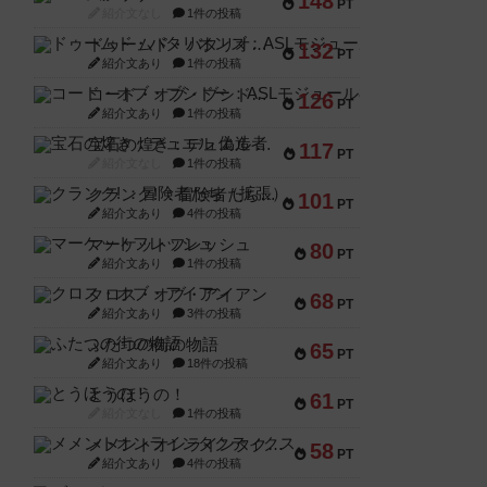
148
PT
紹介文なし
1件の投稿
ドゥームド・バタリオンズ：ASLモジュール11
132
PT
紹介文あり
1件の投稿
コード・オブ・ブシドー：ASLモジュール8
126
PT
紹介文あり
1件の投稿
宝石の煌き：デュエル 偽造者
117
PT
紹介文なし
1件の投稿
クランク! ：冒険者たち（拡張）
101
PT
紹介文あり
4件の投稿
マーケットフレッシュ
80
PT
紹介文あり
1件の投稿
クロス・オブ・アイアン
68
PT
紹介文あり
3件の投稿
ふたつの街の物語
65
PT
紹介文あり
18件の投稿
とうほうの！
61
PT
紹介文なし
1件の投稿
メメントオンラインタクティクス
58
PT
紹介文あり
4件の投稿