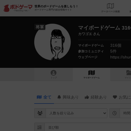
世界のボードゲームを楽しもう！
ボードゲーム専門の総合情報サイト
データベース
検
将軍
マイボードゲーム 31
カワゴエ さん
316個
マイボードゲーム
5件
参加コミュニティ
https://sh
ウェブページ
トップ
マイボードゲーム
マイリ
全て
興味あり
経験あり
お気に