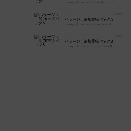
Barrage: Executive Officer Promo C
バラージ：追加重役パックA
Barrage: Executive Officers Pack A
バラージ：追加重役パックB
Barrage: Executive Officers Pack B