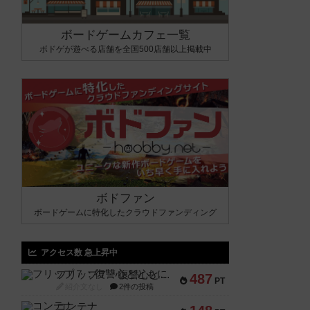
ボードゲームカフェ一覧
ボドゲが遊べる店舗を全国500店舗以上掲載中
ボドファン
ボードゲームに特化したクラウドファンディング
アクセス数 急上昇中
フリップ７：復讐心とともに
487
PT
紹介文なし
2件の投稿
コンテナ