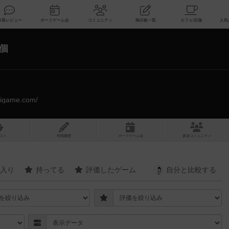
索
新着レビュー
ボードゲーム会
コミュニティ
掲示板一覧
6個
urigame.com/
スト
投稿履歴
ボ
ー
ドゲ
ーム
会
参加
コミュニティ
入り
持ってる
評価したゲーム
自分と
比較する