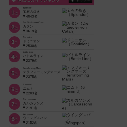
お気に入りランキング
トップ50
Splendor
1
宝石の煌き
位
4043名
Die Siedler von Catan
2
カタン
位
3619名
Dominion
3
ドミニオン
位
2530名
Battle Line
4
バトルライン
位
2379名
Terraforming Mars
5
テラフォーミングマーズ
位
2375名
6 nimmt!
6
ニムト
位
2203名
Carcassonne
7
カルカソンヌ
位
2191名
Wingspan
8
ウイングスパン
位
2152名