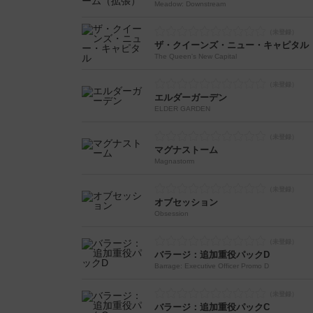
Meadow: Downstream
ザ・クイーンズ・ニュー・キャピタル
The Queen's New Capital
エルダーガーデン
ELDER GARDEN
マグナストーム
Magnastorm
オブセッション
Obsession
バラージ：追加重役パックD
Barrage: Executive Officer Promo D
バラージ：追加重役パックC