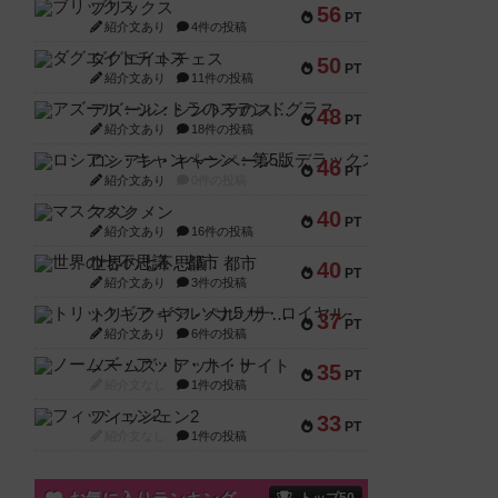
ブリックス
56
PT
紹介文あり
4件の投稿
ダグエイトチェス
50
PT
紹介文あり
11件の投稿
アズール：シントラのステンドグラス
48
PT
紹介文あり
18件の投稿
ロシアン・キャンペーン：第5版デラックス
46
PT
紹介文あり
0件の投稿
マスクメン
40
PT
紹介文あり
16件の投稿
世界の七不思議：都市
40
PT
紹介文あり
3件の投稿
トリックギア - ペルソナ5 ザ・ロイヤル-
37
PT
紹介文あり
6件の投稿
ノームズ・アット・ナイト
35
PT
紹介文なし
1件の投稿
フィッシェン2
33
PT
紹介文なし
1件の投稿