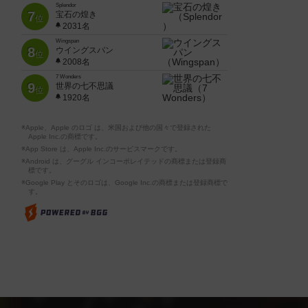
Splendor
7
宝石の煌き
位
2031名
Wingspan
8
ウイングスパン
位
2008名
7 Wonders
9
世界の七不思議
位
1920名
※Apple、Apple のロゴ は、米国および他の国々で登録された
Apple Inc.の商標です。
※App Store は、Apple Inc.のサービスマークです。
※Android は、グーグル インコーポレイテッドの商標または登録商
標です。
※Google Play とそのロゴは、Google Inc.の商標または登録商標で
す。