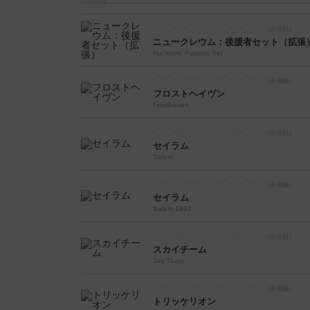
ニュークレウム：後援者セット（拡張
Nucleum: Patrons Set
フロストヘイヴン
Frosthaven
セイラム
Salem
セイラム
Salem 1692
スカイチーム
Sky Team
トリッケリオン