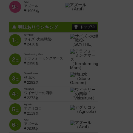
Azul
9
アズール
位
1906名
興味ありランキング
トップ50
SCYTHE
1
サイズ -大鎌戦役-
位
2416名
Terraforming Mars
2
テラフォーミングマーズ
位
2398名
Stone Garden
3
枯山水
位
2282名
Viticulture
4
ワイナリーの四季
位
2273名
Agricola
5
アグリコラ
位
2119名
Azul
6
アズール
位
2035名