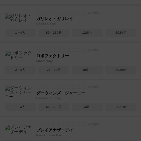
ガリレオ・ガリレイ
Galileo Galilei
1～4人
80～130分
12歳～
2024年
ロボファクトリー
robofactory
2～4人
20～30分
8歳～
2025年
ダーウィンズ・ジャーニー
Darwin's Journey
1～4人
60～120分
14歳～
2021年
プレイアナザーデイ
Prey Another Day