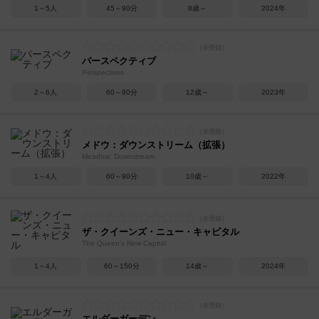
1～5人
45～90分
8歳～
2024年
パースペクティブ
Perspectives
2～6人
60～90分
12歳～
2023年
メドウ：ダウンストリーム（拡張）
Meadow: Downstream
1～4人
60～90分
10歳～
2022年
ザ・クイーンズ・ニュー・キャピタル
The Queen's New Capital
1～4人
60～150分
14歳～
2024年
エルダーガーデン