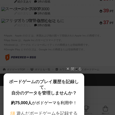
紹介文あり
1件の投稿
スーパーストア3000
39
PT
紹介文なし
1件の投稿
フリップ７：復讐心とともに
37
PT
紹介文なし
2件の投稿
※Apple、Apple のロゴ は、米国および他の国々で登録されたApple Inc.の商標です。
※App Store は、Apple Inc.のサービスマークです。
※Android は、グーグル インコーポレイテッドの商標または登録商標です。
※Google Play とそのロゴは、Google Inc.の商標または登録商標です。
閉じる
ボドゲーマTOP
ボドとも一覧
カワゴエ
マイボードゲーム
ボドゲーマTOP
ボードゲームのプレイ履歴を記録し
て、
ボードゲームを検索する
自分のデータを管理しませんか？
約75,000人
がボドゲーマを利用中！
ボードゲームの新着レビュー
遊んだボードゲームを記録する