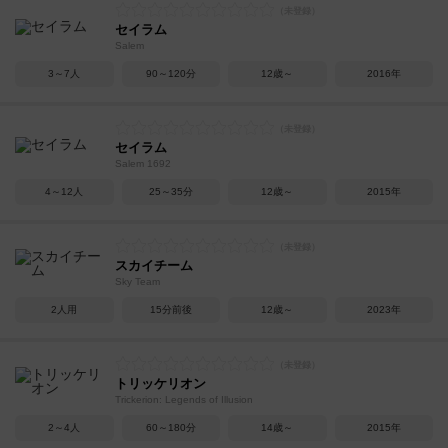
セイラム
Salem
3～7人
90～120分
12歳～
2016年
セイラム
Salem 1692
4～12人
25～35分
12歳～
2015年
スカイチーム
Sky Team
2人用
15分前後
12歳～
2023年
トリッケリオン
Trickerion: Legends of Illusion
2～4人
60～180分
14歳～
2015年