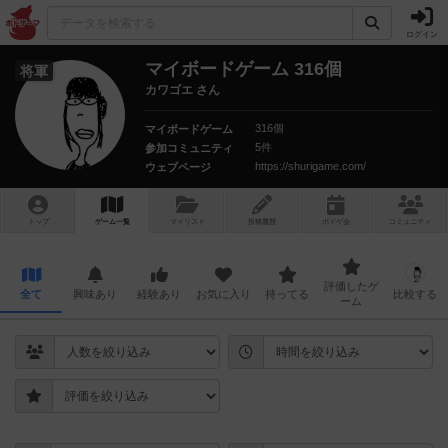
ログイン
マイボードゲーム 316個
将軍
カワゴエ さん
316個
マイボードゲーム
5件
参加コミュニティ
https://shurigame.com/
ウェブページ
トップ
ゲーム一覧
マイリスト
投稿履歴
ボ
ドゲ
会
コミュニティ
評価したゲ
全て
興味あり
経験あり
お気に入り
持ってる
比較する
ーム