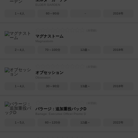
ELDER GARDEN
1～4人
60～90分
－
2024年
マグナストーム
Magnastorm
2～4人
70～100分
12歳～
2018年
オブセッション
Obsession
1～4人
30～90分
13歳～
2018年
バラージ：追加重役パックD
Barrage: Executive Officer Promo D
1～5人
60～120分
12歳～
2022年