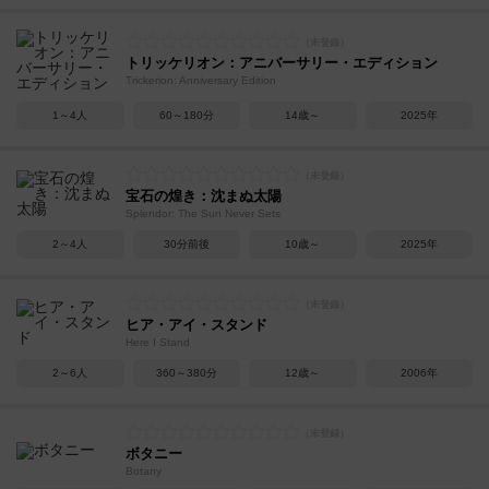
トリッケリオン：アニバーサリー・エディション
Trickerion: Anniversary Edition
1～4人
60～180分
14歳～
2025年
宝石の煌き：沈まぬ太陽
Splendor: The Sun Never Sets
2～4人
30分前後
10歳～
2025年
ヒア・アイ・スタンド
Here I Stand
2～6人
360～380分
12歳～
2006年
ボタニー
Botany