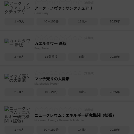
アーク・ノヴァ：サンクチュアリ
Sanctuary
1～5人
40～100分
12歳～
2025年
カエルタワー 新版
Frog Tower
2～5人
15分前後
6歳～
2025年
マッチ売りの大富豪
Matchstick Tycoon
2～8人
15～20分
8歳～
2025年
ニュークレウム：エネルギー研究機関（拡張）
Nucleum: Energy Research Institute
1～4人
60～150分
14歳～
2025年