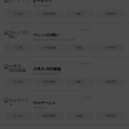
ピーナッツ
Nur Peanuts!
2～6人
45分前後
8歳～
2001年
マレンゴの戦い
Napoleon in Itaiy, 14 June 1800
2人用
120分前後
12歳～
1975年
小早川 2025新版
Kobayakawa 2025
3～8人
20分前後
8歳～
2025年
サルデーニャ
Sardegna
2～4人
60分前後
11歳～
2005年