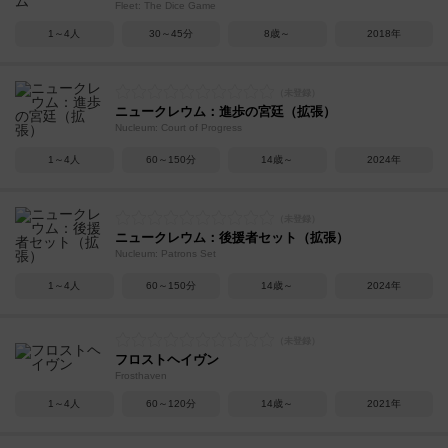
Fleet: The Dice Game
1～4人
30～45分
8歳～
2018年
ニュークレウム：進歩の宮廷（拡張）
Nucleum: Court of Progress
1～4人
60～150分
14歳～
2024年
ニュークレウム：後援者セット（拡張）
Nucleum: Patrons Set
1～4人
60～150分
14歳～
2024年
フロストヘイヴン
Frosthaven
1～4人
60～120分
14歳～
2021年