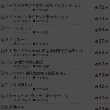
キャプテン・フリップ：イスラ・ボンバ
72
PT
紹介文なし
2件の投稿
メメントオンラインタクティクス
70
PT
紹介文あり
4件の投稿
パーミッド
68
PT
紹介文なし
1件の投稿
クリーグ
57
PT
紹介文あり
1件の投稿
セミファイナル ～お前はまだ生きている～
53
PT
紹介文あり
1件の投稿
ふたつの街の物語
52
PT
紹介文あり
18件の投稿
クランク! ：冒険者たち（拡張）
50
PT
紹介文あり
4件の投稿
とうほうの！
42
PT
紹介文なし
1件の投稿
スターマイン・ラミー ポケット
42
PT
紹介文あり
2件の投稿
海兵隊
39
PT