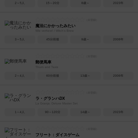
2～5人
15～20分
8歳～
2023年
魔法にかかったみたい
Wie verhext! / Witch's Brew
3～5人
45分前後
9歳～
2008年
郵便馬車
Thurn and Taxis
2～4人
60分前後
13歳～
2006年
ラ・グランハDX
La Granja: Deluxe Master Set
1～4人
90～120分
14歳～
2023年
フリート：ダイスゲーム