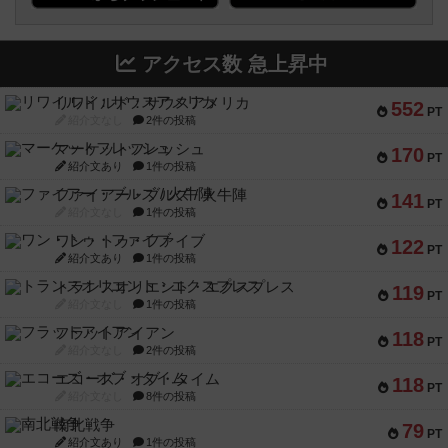
アクセス数 急上昇中
リワイルド：サウスアメリカ
552
PT
紹介文なし
2件の投稿
マーケットフレッシュ
170
PT
紹介文あり
1件の投稿
ファイアー・ブルズ / 火牛陣
141
PT
紹介文なし
1件の投稿
ワン・トゥ・ファイブ
122
PT
紹介文あり
1件の投稿
トランスオリエント・エクスプレス
119
PT
紹介文なし
1件の投稿
フラットアイアン
118
PT
紹介文なし
2件の投稿
エコーズ・オブ・タイム
118
PT
紹介文なし
8件の投稿
南北戦争
79
PT
紹介文あり
1件の投稿