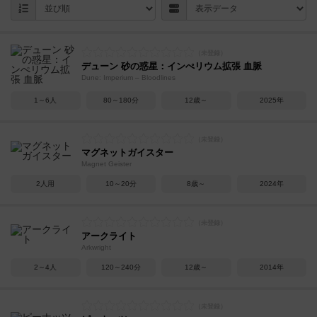
デューン 砂の惑星：インぺリウム拡張 血脈
Dune: Imperium – Bloodlines
1～6人
80～180分
12歳～
2025年
マグネットガイスター
Magnet Geister
2人用
10～20分
8歳～
2024年
アークライト
Arkwright
2～4人
120～240分
12歳～
2014年