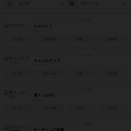
スカウト！
Scout!
2～5人
15分前後
9歳～
2019年
キャメルアップ
Camel Up
2～8人
20～30分
8歳～
2014年
雅々（がが）
Gaga
2～5人
10～30分
10歳～
2021年
オーディンの祝祭