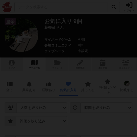
ログイン
お気に入り 9個
皇帝
花椰菜 さん
43個
マイボードゲーム
0件
参加コミュニティ
未設定
ウェブページ
トップ
ゲーム一覧
マイリスト
投稿履歴
ボ
ドゲ
会
コミュニティ
評価したゲ
全て
興味あり
経験あり
お気に入り
持ってる
比較する
ーム