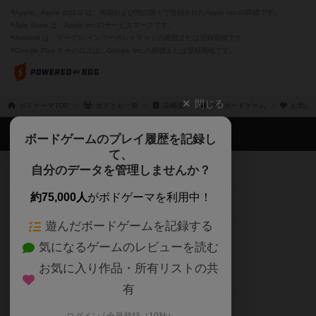
※Apple、Apple のロゴ は、米国および他の国々で登録されたApple Inc.の商標です。
※App Store は、Apple Inc.のサービスマークです。
※Android は、グーグル インコーポレイテッドの商標または登録商標です。
※Google Play とそのロゴは、Google Inc.の商標または登録商標です。
閉じる
ボドゲーマTOP
ボドとも一覧
花椰菜
マイボードゲーム
お気に
ボドゲーマTOP
ボードゲームのプレイ履歴を記録し
て、
ボードゲームを検索する
自分のデータを管理しませんか？
約75,000人
がボドゲーマを利用中！
ボードゲームの新着レビュー
遊んだボードゲームを記録する
ボードゲーム会情報
気になるゲームのレビューを読む
お気に入り作品・所有リストの共
メカニクス特集
有
掲示板・トピックス