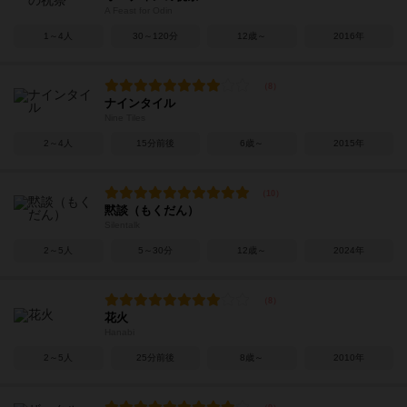
A Feast for Odin
1～4人
30～120分
12歳～
2016年
ナインタイル
Nine Tiles
2～4人
15分前後
6歳～
2015年
黙談（もくだん）
Silentalk
2～5人
5～30分
12歳～
2024年
花火
Hanabi
2～5人
25分前後
8歳～
2010年