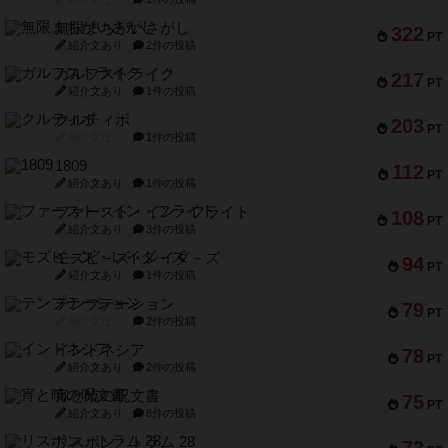
無限まちがいさがし
322
PT
紹介文あり
2件の投稿
ガルフストライク
217
PT
紹介文あり
1件の投稿
クルティボ
203
PT
紹介文なし
1件の投稿
1809
112
PT
紹介文あり
1件の投稿
ファースト・イン・フライト
108
PT
紹介文あり
3件の投稿
モズビ－ズ・レイダ－ズ
94
PT
紹介文あり
1件の投稿
テンプテーション
79
PT
紹介文なし
2件の投稿
インドネシア
78
PT
紹介文あり
2件の投稿
宵と暁の呪文書
75
PT
紹介文あり
8件の投稿
リスボン・トラム 28