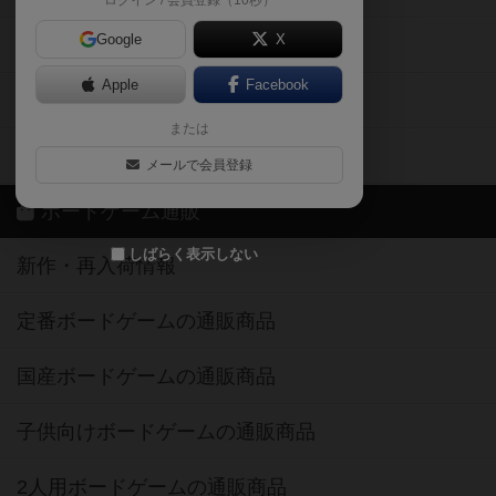
ログイン / 会員登録（10秒）
Google
X
ボドとも・会員一覧
Apple
Facebook
ボードゲーム業界コラム
または
ボドゲーマご利用案内
メールで会員登録
ボードゲーム通販
しばらく表示しない
新作・再入荷情報
定番ボードゲームの通販商品
国産ボードゲームの通販商品
子供向けボードゲームの通販商品
2人用ボードゲームの通販商品