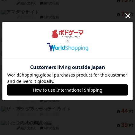
73
PT
紹介文あり
9件の投稿
アマナイト
73
PT
紹介文なし
1件の投稿
ブラヴェスト
66
PT
紹介文なし
1件の投稿
スペクタキュラー
60
PT
紹介文なし
1件の投稿
スモールワールド
59
PT
紹介文あり
13件の投稿
ギャンブラー
58
PT
紹介文なし
2件の投稿
Bitter End ブタペスト救出作戦
52
PT
紹介文なし
1件の投稿
ラピード
46
PT
紹介文なし
1件の投稿
ザ・フラッフィー・ライト
44
PT
紹介文なし
0件の投稿
ふたつの城の物語
39
PT
紹介文あり
6件の投稿