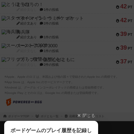
とうほうの！
42
PT
紹介文なし
1件の投稿
スターマイン・ラミー ポケット
42
PT
紹介文あり
2件の投稿
海兵隊
39
PT
紹介文あり
1件の投稿
スーパーストア3000
39
PT
紹介文なし
1件の投稿
フリップ７：復讐心とともに
37
PT
紹介文なし
2件の投稿
※Apple、Apple のロゴ は、米国および他の国々で登録されたApple Inc.の商標です。
※App Store は、Apple Inc.のサービスマークです。
※Android は、グーグル インコーポレイテッドの商標または登録商標です。
※Google Play とそのロゴは、Google Inc.の商標または登録商標です。
閉じる
ボドゲーマTOP
ボドとも一覧
花椰菜
マイリスト
ボドゲーマTOP
ボードゲームのプレイ履歴を記録し