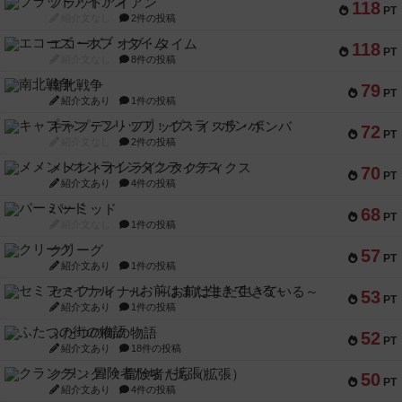
フラットアイアン
118
PT
紹介文なし
2件の投稿
エコーズ・オブ・タイム
118
PT
紹介文なし
8件の投稿
南北戦争
79
PT
紹介文あり
1件の投稿
キャプテン・フリップ：イスラ・ボンバ
72
PT
紹介文なし
2件の投稿
メメントオンラインタクティクス
70
PT
紹介文あり
4件の投稿
パーミッド
68
PT
紹介文なし
1件の投稿
クリーグ
57
PT
紹介文あり
1件の投稿
セミファイナル ～お前はまだ生きている～
53
PT
紹介文あり
1件の投稿
ふたつの街の物語
52
PT
紹介文あり
18件の投稿
クランク! ：冒険者たち（拡張）
50
PT
紹介文あり
4件の投稿