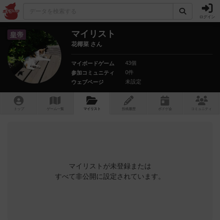
ログイン
マイリスト
皇帝
花椰菜 さん
43個
マイボードゲーム
0件
参加コミュニティ
未設定
ウェブページ
トップ
ゲーム一覧
マイリスト
投稿履歴
ボ
ドゲ
会
コミュニティ
マイリストが未登録または
すべて非公開に設定されています。