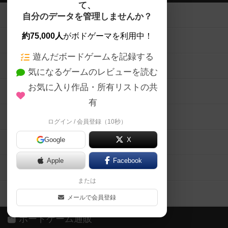
て、
ボードゲームを検索する
自分のデータを管理しませんか？
約75,000人
がボドゲーマを利用中！
ボードゲームの新着レビュー
遊んだボードゲームを記録する
ボードゲーム会情報
気になるゲームのレビューを読む
お気に入り作品・所有リストの共
メカニクス特集
有
掲示板・トピックス
ログイン / 会員登録（10秒）
Google
X
ボドとも・会員一覧
Apple
Facebook
ボードゲーム業界コラム
または
ボドゲーマご利用案内
メールで会員登録
ボードゲーム通販