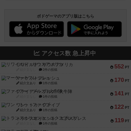
ボドゲーマのアプリ版はこちら
アクセス数 急上昇中
リワイルド：サウスアメリカ
552
PT
紹介文なし
2件の投稿
マーケットフレッシュ
170
PT
紹介文あり
1件の投稿
ファイアー・ブルズ / 火牛陣
141
PT
紹介文なし
1件の投稿
ワン・トゥ・ファイブ
122
PT
紹介文あり
1件の投稿
トランスオリエント・エクスプレス
119
PT
紹介文なし
1件の投稿