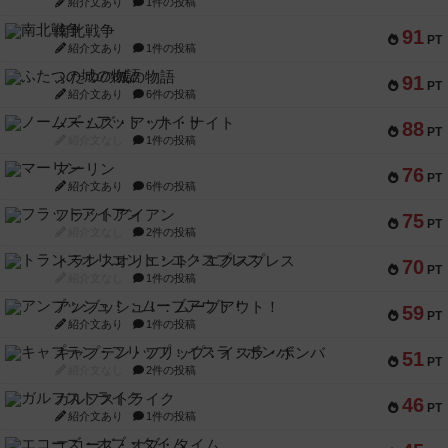
紹介文あり
1件の投稿
南北戦争
91
PT
紹介文あり
1件の投稿
ふたつの城の物語
91
PT
紹介文あり
6件の投稿
ノームズ・アット・ナイト
88
PT
紹介文なし
1件の投稿
マーリン
76
PT
紹介文あり
6件の投稿
フラットアイアン
75
PT
紹介文なし
2件の投稿
トランスオリエント・エクスプレス
70
PT
紹介文なし
1件の投稿
アンブッシュ！：ムーブアウト！
59
PT
紹介文あり
1件の投稿
キャプテン・フリップ：イスラ・ボンバ
51
PT
紹介文なし
2件の投稿
ガルフストライク
46
PT
紹介文あり
1件の投稿
エコーズ・オブ・タイム