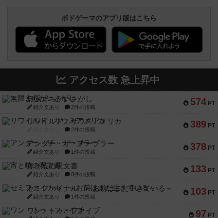
ボドゲーマのアプリ版はこちら
アクセス数 急上昇中
無限まちがいさがし
574
PT
紹介文あり
2件の投稿
リワイルド：サウスアメリカ
389
PT
紹介文なし
2件の投稿
アンダー・ザ・テーブラー
378
PT
紹介文あり
1件の投稿
宵と暁の呪文書
133
PT
紹介文あり
8件の投稿
セミファイナル ～お前はまだ生きている～
103
PT
紹介文あり
1件の投稿
ワン・トゥ・ファイブ
97
PT