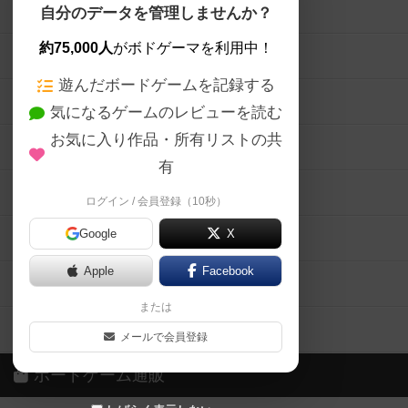
ボードゲームを検索する
自分のデータを管理しませんか？
約75,000人
がボドゲーマを利用中！
ボードゲームの新着レビュー
遊んだボードゲームを記録する
ボードゲーム会情報
気になるゲームのレビューを読む
お気に入り作品・所有リストの共
メカニクス特集
有
掲示板・トピックス
ログイン / 会員登録（10秒）
Google
X
ボドとも・会員一覧
Apple
Facebook
ボードゲーム業界コラム
または
ボドゲーマご利用案内
メールで会員登録
ボードゲーム通販