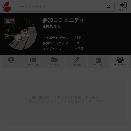
ログイン
参加コミュニティ
皇帝
花椰菜 さん
43個
マイボードゲーム
0件
参加コミュニティ
未設定
ウェブページ
トップ
ゲーム一覧
マイリスト
投稿履歴
ボ
ドゲ
会
コミュニティ
非公開コミュニティのみに参加しているか
参加しているコミュニティがないユーザーです