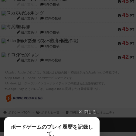
45
PT
紹介文なし
8件の投稿
スカルキング
45
PT
紹介文あり
12件の投稿
海兵隊
45
PT
紹介文あり
1件の投稿
Bitter End ブタペスト救出作戦
45
PT
紹介文なし
1件の投稿
ドコジャン
42
PT
紹介文あり
10件の投稿
※Apple、Apple のロゴ は、米国および他の国々で登録されたApple Inc.の商標です。
※App Store は、Apple Inc.のサービスマークです。
※Android は、グーグル インコーポレイテッドの商標または登録商標です。
※Google Play とそのロゴは、Google Inc.の商標または登録商標です。
閉じる
ボドゲーマTOP
ボドとも一覧
花椰菜
参加コミュニティ
ボドゲーマTOP
ボードゲームのプレイ履歴を記録し
て、