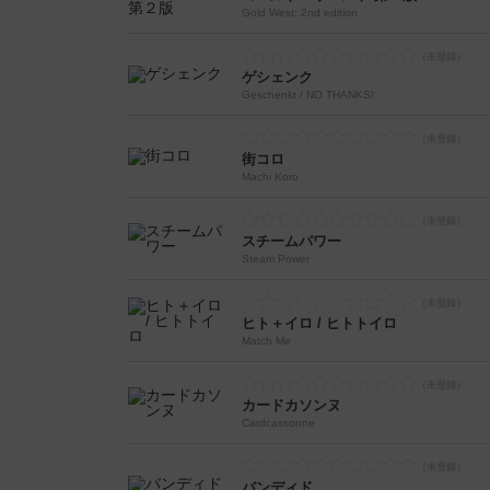
Gold West: 2nd edition
ゲシェンク
Geschenkt / NO THANKS!
街コロ
Machi Koro
スチームパワー
Steam Power
ヒト＋イロ / ヒトトイロ
Match Me
カードカソンヌ
Cardcassonne
バンディド