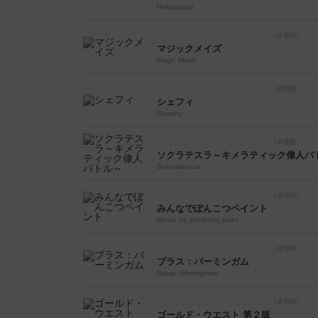
Hellapagos
マジックメイズ
Magic Maze
シェフィ
Shephy
ソクラテスラ～キメラティック偉人バ
Sokuratesura
みんなでぽんこつペイント
Minna de ponkotsu paint
ブラス：バーミンガム
Brass: Birmingham
ゴールド・ウエスト 第２版