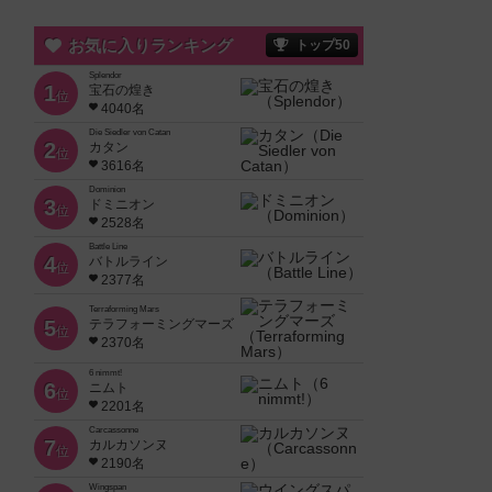
お気に入りランキング
トップ50
Splendor
1
宝石の煌き
位
4040名
Die Siedler von Catan
2
カタン
位
3616名
Dominion
3
ドミニオン
位
2528名
Battle Line
4
バトルライン
位
2377名
Terraforming Mars
5
テラフォーミングマーズ
位
2370名
6 nimmt!
6
ニムト
位
2201名
Carcassonne
7
カルカソンヌ
位
2190名
Wingspan