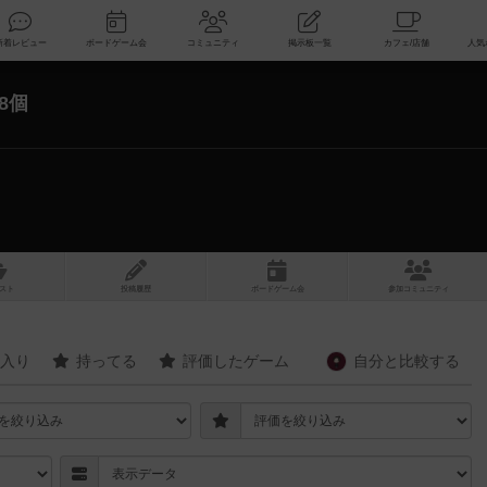
索
新着レビュー
ボードゲーム会
コミュニティ
掲示板一覧
8個
スト
投稿履歴
ボ
ー
ドゲ
ーム
会
参加
コミュニティ
入り
持ってる
評価したゲーム
自分と
比較する