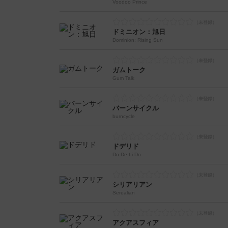
Voodoo Prince
ドミニオン：旭日
Dominion: Rising Sun
ガムトーク
Gum Talk
バーンサイクル
burncycle
ドデリド
Do De Li Do
シリアリアン
Serealian
アクアスフィア