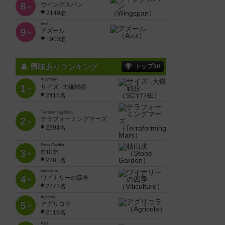
8
ウイングスパン
位
2149名
Azul
9
アズール
位
1903名
興味ありランキング
トップ50
SCYTHE
1
サイズ -大鎌戦役-
位
2415名
Terraforming Mars
2
テラフォーミングマーズ
位
2394名
Stone Garden
3
枯山水
位
2281名
Viticulture
4
ワイナリーの四季
位
2272名
Agricola
5
アグリコラ
位
2119名
Azul