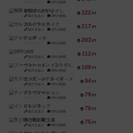
紹介文なし
1件の投稿
無限まちがいさがし
322
PT
紹介文あり
2件の投稿
ガルフストライク
217
PT
紹介文あり
1件の投稿
クルティボ
203
PT
紹介文なし
1件の投稿
1809
112
PT
紹介文あり
1件の投稿
ファースト・イン・フライト
108
PT
紹介文あり
3件の投稿
モズビ－ズ・レイダ－ズ
94
PT
紹介文あり
1件の投稿
テンプテーション
79
PT
紹介文なし
2件の投稿
インドネシア
78
PT
紹介文あり
2件の投稿
宵と暁の呪文書
75
PT
紹介文あり
8件の投稿