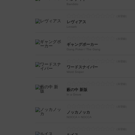
Bandido
レヴィアス
Leviath
ギャングポーカー
Gang Poker / The Gang
ワードスナイパー
Word Sniper
藪の中 新版
In a Grove
ノッカノッカ
NOCCA × NOCCA
ルイス