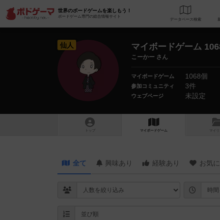
世界のボードゲームを楽しもう！
ボードゲーム専門の総合情報サイト
データベース
検
仙人
マイボードゲーム 106
こーかー さん
1068個
マイボードゲーム
3件
参加コミュニティ
未設定
ウェブページ
トップ
マイボードゲーム
マイリ
全て
興味あり
経験あり
お気に