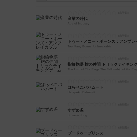
産業の時代
Age of Industry
トゥー・メニー・ボーンズ：アンブレ
Too Many Bones: Unbreakable
指輪物語 旅の仲間 トリックテイキン
The Lord of The Rings The Fellowship of the Rin
はらぺこバハムート
Harapeko Bahamūt
すずめ雀
Suzume Jong
ブードゥープリンス