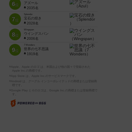
6
アズール
位
2035名
Splendor
7
宝石の煌き
位
2028名
Wingspan
8
ウイングスパン
位
2006名
7 Wonders
9
世界の七不思議
位
1919名
※Apple、Apple のロゴ は、米国および他の国々で登録された
Apple Inc.の商標です。
※App Store は、Apple Inc.のサービスマークです。
※Android は、グーグル インコーポレイテッドの商標または登録商
標です。
※Google Play とそのロゴは、Google Inc.の商標または登録商標で
す。