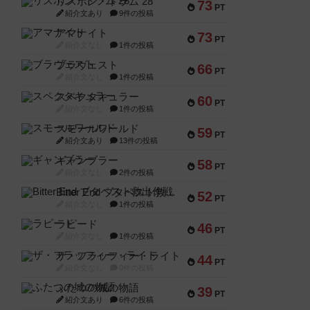
リスボン・トラム 28
73
PT
紹介文あり
9件の投稿
アマナイト
73
PT
紹介文なし
1件の投稿
ブラヴェスト
66
PT
紹介文なし
1件の投稿
スペクタキュラー
60
PT
紹介文なし
1件の投稿
スモールワールド
59
PT
紹介文あり
13件の投稿
ギャンブラー
58
PT
紹介文なし
2件の投稿
Bitter End ブタペスト救出作戦
52
PT
紹介文なし
1件の投稿
ラピード
46
PT
紹介文なし
1件の投稿
ザ・フラッフィー・ライト
44
PT
紹介文なし
0件の投稿
ふたつの城の物語
39
PT
紹介文あり
6件の投稿