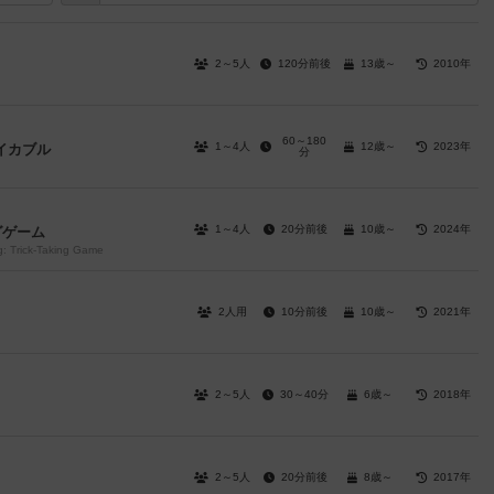
2～5人
120分前後
13歳～
2010年
60～180
1～4人
12歳～
2023年
イカブル
分
1～4人
20分前後
10歳～
2024年
グゲーム
g: Trick-Taking Game
2人用
10分前後
10歳～
2021年
2～5人
30～40分
6歳～
2018年
2～5人
20分前後
8歳～
2017年