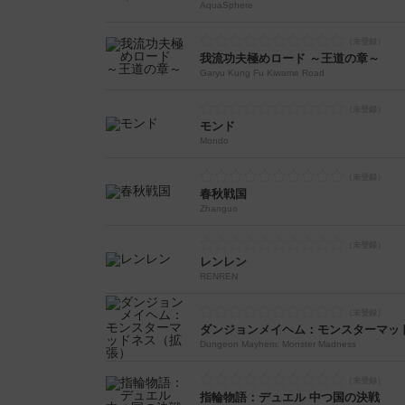
AquaSphere
我流功夫極めロード ～王道の章～
Garyu Kung Fu Kiwame Road
モンド
Mondo
春秋戦国
Zhanguo
レンレン
RENREN
ダンジョンメイヘム：モンスターマッ
Dungeon Mayhem: Monster Madness
指輪物語：デュエル 中つ国の決戦