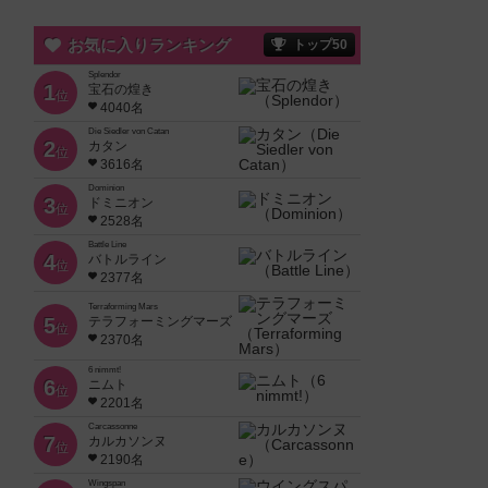
お気に入りランキング
トップ50
Splendor
1
宝石の煌き
位
4040名
Die Siedler von Catan
2
カタン
位
3616名
Dominion
3
ドミニオン
位
2528名
Battle Line
4
バトルライン
位
2377名
Terraforming Mars
5
テラフォーミングマーズ
位
2370名
6 nimmt!
6
ニムト
位
2201名
Carcassonne
7
カルカソンヌ
位
2190名
Wingspan