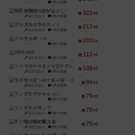
紹介文なし
1件の投稿
無限まちがいさがし
322
PT
紹介文あり
2件の投稿
ガルフストライク
217
PT
紹介文あり
1件の投稿
クルティボ
203
PT
紹介文なし
1件の投稿
1809
112
PT
紹介文あり
1件の投稿
ファースト・イン・フライト
108
PT
紹介文あり
3件の投稿
モズビ－ズ・レイダ－ズ
94
PT
紹介文あり
1件の投稿
テンプテーション
79
PT
紹介文なし
2件の投稿
インドネシア
78
PT
紹介文あり
2件の投稿
宵と暁の呪文書
75
PT
紹介文あり
8件の投稿