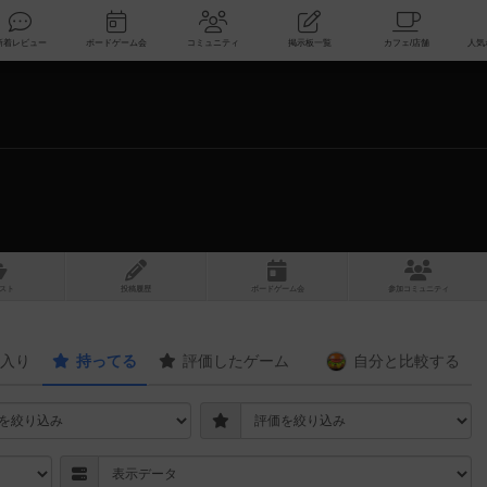
索
新着レビュー
ボードゲーム会
コミュニティ
掲示板一覧
スト
投稿履歴
ボ
ー
ドゲ
ーム
会
参加
コミュニティ
入り
持ってる
評価したゲーム
自分と
比較する