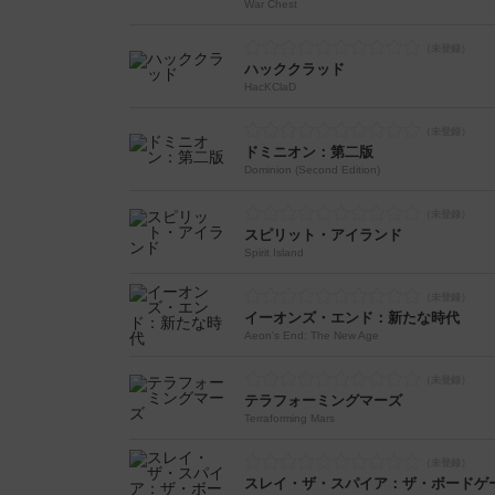
War Chest
ハッククラッド
HacKClaD
ドミニオン：第二版
Dominion (Second Edition)
スピリット・アイランド
Spirit Island
イーオンズ・エンド：新たな時代
Aeon's End: The New Age
テラフォーミングマーズ
Terraforming Mars
スレイ・ザ・スパイア：ザ・ボードゲ