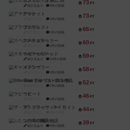
リスボン・トラム 28
73
PT
紹介文あり
9件の投稿
アマナイト
73
PT
紹介文なし
1件の投稿
ブラヴェスト
66
PT
紹介文なし
1件の投稿
スペクタキュラー
60
PT
紹介文なし
1件の投稿
スモールワールド
59
PT
紹介文あり
13件の投稿
ギャンブラー
58
PT
紹介文なし
2件の投稿
Bitter End ブタペスト救出作戦
52
PT
紹介文なし
1件の投稿
ラピード
46
PT
紹介文なし
1件の投稿
ザ・フラッフィー・ライト
44
PT
紹介文なし
0件の投稿
ふたつの城の物語
39
PT
紹介文あり
6件の投稿