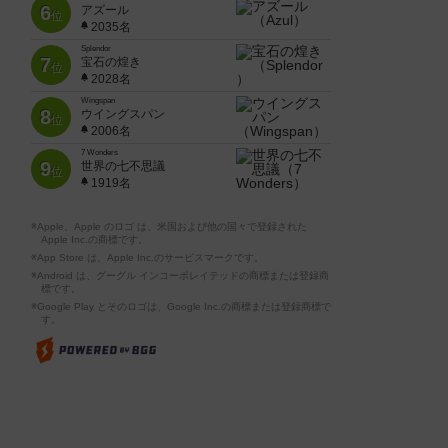
6
アズール
位
2035名
Splendor
7
宝石の煌き
位
2028名
Wingspan
8
ウイングスパン
位
2006名
7 Wonders
9
世界の七不思議
位
1919名
※Apple、Apple のロゴ は、米国および他の国々で登録された
Apple Inc.の商標です。
※App Store は、Apple Inc.のサービスマークです。
※Android は、グーグル インコーポレイテッドの商標または登録商
標です。
※Google Play とそのロゴは、Google Inc.の商標または登録商標で
す。