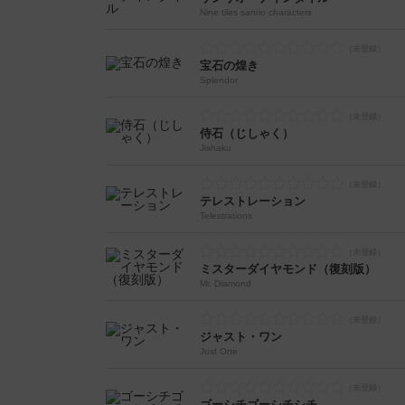
Nine tiles sanrio characters
宝石の煌き
Splendor
侍石（じしゃく）
Jishaku
テレストレーション
Telestrations
ミスターダイヤモンド（復刻版）
Mr. Diamond
ジャスト・ワン
Just One
ゴーシチゴーシチシチ