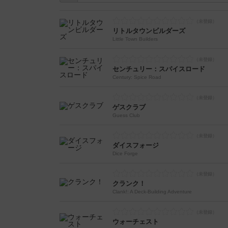
リトルタウンビルダーズ
Little Town Builders
センチュリー：スパイスロード
Century: Spice Road
ゲスクラブ
Guess Club
ダイスフォージ
Dice Forge
クランク！
Clank!: A Deck-Building Adventure
ウォーチェスト