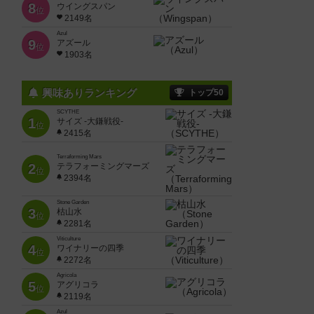
8
ウイングスパン
位
2149名
Azul
9
アズール
位
1903名
興味ありランキング
トップ50
SCYTHE
1
サイズ -大鎌戦役-
位
2415名
Terraforming Mars
2
テラフォーミングマーズ
位
2394名
Stone Garden
3
枯山水
位
2281名
Viticulture
4
ワイナリーの四季
位
2272名
Agricola
5
アグリコラ
位
2119名
Azul