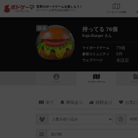
世界のボードゲームを楽しもう！
ボードゲーム専門の総合情報サイト
データベース
検
隊長
持ってる 76個
Kaju Burger さん
79個
マイボードゲーム
0件
参加コミュニティ
未設定
ウェブページ
トップ
マイボードゲーム
マイリ
全て
興味あり
経験あり
お気に