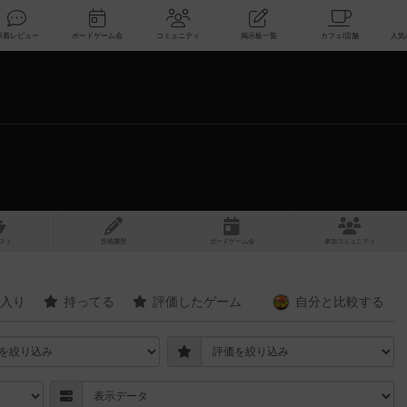
索
新着レビュー
ボードゲーム会
コミュニティ
掲示板一覧
スト
投稿履歴
ボ
ー
ドゲ
ーム
会
参加
コミュニティ
入り
持ってる
評価したゲーム
自分と
比較する