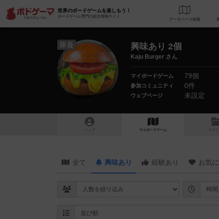
世界のボードゲームを楽しもう！
ボードゲーム専門の総合情報サイト
データベース
検
隊長
興味あり 2個
Kaju Burger さん
79個
マイボードゲーム
0件
参加コミュニティ
未設定
ウェブページ
トップ
マイボードゲーム
マイリ
全て
興味あり
経験あり
お気に