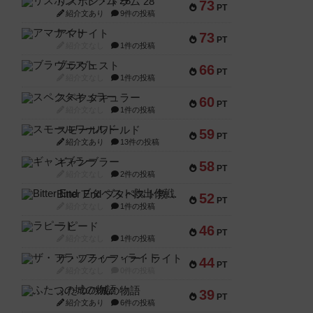
リスボン・トラム 28
73
PT
紹介文あり
9件の投稿
アマナイト
73
PT
紹介文なし
1件の投稿
ブラヴェスト
66
PT
紹介文なし
1件の投稿
スペクタキュラー
60
PT
紹介文なし
1件の投稿
スモールワールド
59
PT
紹介文あり
13件の投稿
ギャンブラー
58
PT
紹介文なし
2件の投稿
Bitter End ブタペスト救出作戦
52
PT
紹介文なし
1件の投稿
ラピード
46
PT
紹介文なし
1件の投稿
ザ・フラッフィー・ライト
44
PT
紹介文なし
0件の投稿
ふたつの城の物語
39
PT
紹介文あり
6件の投稿