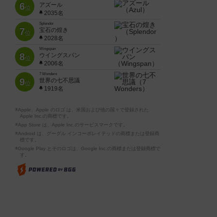
6
アズール
位
2035名
Splendor
7
宝石の煌き
位
2028名
Wingspan
8
ウイングスパン
位
2006名
7 Wonders
9
世界の七不思議
位
1919名
※Apple、Apple のロゴ は、米国および他の国々で登録された
Apple Inc.の商標です。
※App Store は、Apple Inc.のサービスマークです。
※Android は、グーグル インコーポレイテッドの商標または登録商
標です。
※Google Play とそのロゴは、Google Inc.の商標または登録商標で
す。