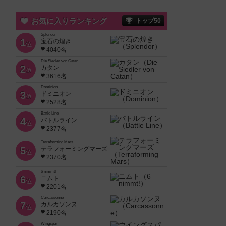
お気に入りランキング
トップ50
Splendor
1
宝石の煌き
位
4040名
Die Siedler von Catan
2
カタン
位
3616名
Dominion
3
ドミニオン
位
2528名
Battle Line
4
バトルライン
位
2377名
Terraforming Mars
5
テラフォーミングマーズ
位
2370名
6 nimmt!
6
ニムト
位
2201名
Carcassonne
7
カルカソンヌ
位
2190名
Wingspan