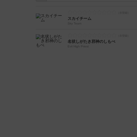
スカイチーム
Sky Team
名状しがたき邪神のしもべ
Evil High Priest