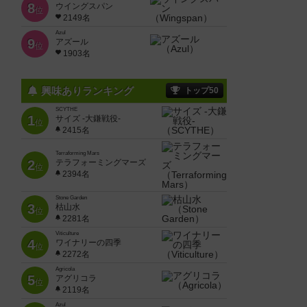
8
ウイングスパン
位
2149名
Azul
9
アズール
位
1903名
興味ありランキング
トップ50
SCYTHE
1
サイズ -大鎌戦役-
位
2415名
Terraforming Mars
2
テラフォーミングマーズ
位
2394名
Stone Garden
3
枯山水
位
2281名
Viticulture
4
ワイナリーの四季
位
2272名
Agricola
5
アグリコラ
位
2119名
Azul