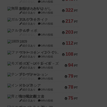
紹介文なし
1件の投稿
無限まちがいさがし
322
PT
紹介文あり
2件の投稿
ガルフストライク
217
PT
紹介文あり
1件の投稿
クルティボ
203
PT
紹介文なし
1件の投稿
1809
112
PT
紹介文あり
1件の投稿
ファースト・イン・フライト
108
PT
紹介文あり
3件の投稿
モズビ－ズ・レイダ－ズ
94
PT
紹介文あり
1件の投稿
テンプテーション
79
PT
紹介文なし
2件の投稿
インドネシア
78
PT
紹介文あり
2件の投稿
宵と暁の呪文書
75
PT
紹介文あり
8件の投稿