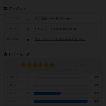
クレジット
沢口 游祐（Yusuke Sawaguchi）
ゲームデザイン
たかみ まこと（Makoto Takami）
アートワーク
フダコマゲームズ（fudacoma Games）
関連企業/団体
レーティング
レーティングを行うには
ログイン
が必要です
0
0%
10点の人
0
0%
9点の人
2
18%
8点の人
4
36%
7点の人