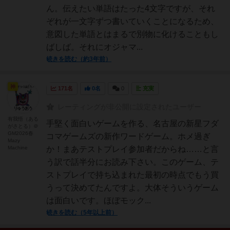
ん。伝えたい単語はたった4文字ですが、それ
ぞれが一文字ずつ書いていくことになるため、
意図した単語とはまるで別物に化けることもし
ばしば。それにオジャマ...
続きを読む（約3年前）
神
171名
0名
0
充実
レーティングが非公開に設定されたユーザー
有我悟（ある
手堅く面白いゲームを作る、名古屋の新星フダ
がさとる）＠
GM2026春
コマゲームズの新作ワードゲーム。ホメ過ぎ
Mazy
Machine
か！まあテストプレイ参加者だからね……と言
う訳で話半分にお読み下さい。このゲーム、テ
ストプレイで持ち込まれた最初の時点でもう買
うって決めてたんですよ。大体そういうゲーム
は面白いです。ほぼモック...
続きを読む（5年以上前）