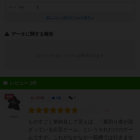
0
アート・外見
似たプレイ感のゲームを探す→
データに関する報告
ログインするとフォームが表示されます
レビュー 2件
勇者
172名
1名
0
sakon
ものすごく単純化して言えば、「裏切り者が混
ざっている伝言ゲーム」というそれだけのゲー
ムですが、これがなかなか一筋縄では行きませ