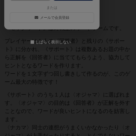
または
紙ペン
ゲームマーケット2020秋（東京）
メールで会員登録
『モックワード』は対戦型のワードゲームです。
プレイヤーは１人の《回答者》と残りの《サポー
しばらく表示しない
ト》に分かれ、《サポート》は複数あるお題の中か
ら正解を《回答者》に当ててもらうよう、協力して
ヒントとなるワードを作ります。
ワードを１文字ずつ回し書きして作るのが、このゲ
ーム最大の特徴です！
《サポート》のうち１人は〈オジャマ〉に選ばれま
す。〈オジャマ〉の目的は《回答者》が正解を外す
ことなので、ワードが良いヒントになるのを妨害し
ます。
〈ナカマ〉同士の連想がうまくいかなかったり〈オ
ジャマ〉が上手だったりすると、とんでもないワー