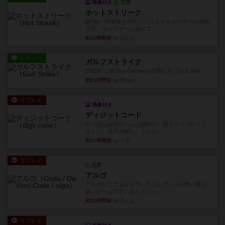
画像付き
充実
ホットストリーク
星7軽〜中量級を中心にプレイするゲーマーの感想
です。ボードゲーム会にて...
約20時間前
by おとん
レビュー
ガルフストライク
1983年にVictory Gamesが出版した『Gulf Strik...
約21時間前
by Chaco
リプレイ
画像付き
ディジットコード
やっぱり論理ゲームは面白い。息子とリプレイし
ました。息子の勝ち。これリ...
約21時間前
by くみ
リプレイ
充実
アルゴ
アルゴがとても好きで、たぶんプレイ回数が最も
多いゲームです。なんといっ...
約21時間前
by おとん
リプレイ