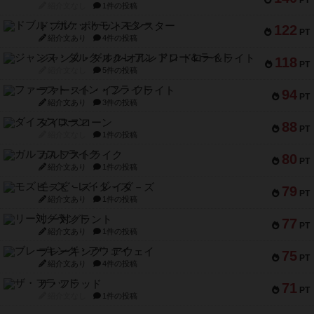
紹介文なし
1件の投稿
ドブル：ポケットモンスター
122
PT
紹介文あり
4件の投稿
ジャンヌ・ダルク-オルレアン ドロー＆ライト
118
PT
紹介文なし
5件の投稿
ファースト・イン・フライト
94
PT
紹介文あり
3件の投稿
ダイススローン
88
PT
紹介文なし
1件の投稿
ガルフストライク
80
PT
紹介文あり
1件の投稿
モズビ－ズ・レイダ－ズ
79
PT
紹介文あり
1件の投稿
リー対グラント
77
PT
紹介文あり
1件の投稿
ブレーキング・アウェイ
75
PT
紹介文あり
4件の投稿
ザ・フラッド
71
PT
紹介文なし
1件の投稿