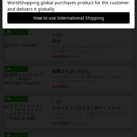
ワンラウンド
星5軽〜中量級を中心にプレイするゲーマーの感想
です。今回はボードゲーム...
約7時間前
by おとん
レビュー
充実
花火
ずっと前のドイツ年間ゲーム大賞ながら、シンプ
ルで簡単な小ゲームで今でも...
約10時間前
by tamio
レビュー
無限まちがいさがし
6つの場面カード（表、裏で違う絵）が何枚かあ
り、そのうち3つ選んで、同...
約12時間前
by ジェイとと
レビュー
充実
チケットトゥライド / チケットトゥライドアメリカ
デジタルソロプレイ。元祖チケライ？マップがた
くさん出てるからどれをプレ...
約14時間前
by おーちゃん
レビュー