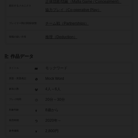
正体隠匿/隠蔽（Mafia Game / Concealment）
頻出するメカニクス
協力プレイ（Co-operative Play）
チーム戦（Partnerships）
プレイヤー間の関係/状態
推理（Deduction）
情報の扱い方等
作品データ
モックワード
タイトル
Mock Word
原題・英題表記
4人～6人
参加人数
20分～30分
プレイ時間
8歳から
対象年齢
2020年～
発売時期
2,800円
参考価格