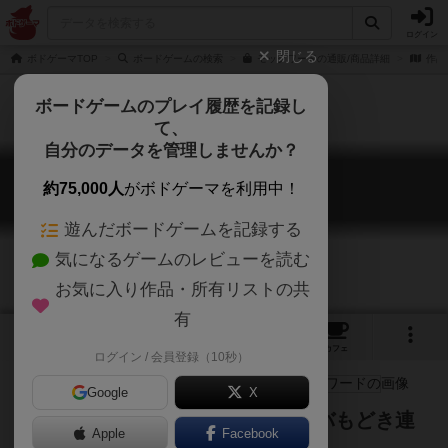
ログイン
閉じる
ボドゲーマTOP
ボードゲームの検索
モックワードの通販/商品詳細
作品
ボードゲームのプレイ履歴を記録し
て、
自分のデータを管理しませんか？
モックワード
約75,000人
がボドゲーマを利用中！
Mock Word
遊んだボードゲームを記録する
気になるゲームのレビューを読む
お気に入り作品・所有リストの共
有
3
1
2
7
トップ
画像
動画
レビュー
カフェ
ログイン / 会員登録（10秒）
Google
X
みんなでワードを回し書き！コトバもどき連
Apple
Facebook
想ワードゲーム！！