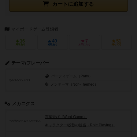
カートに追加する
マイボードゲーム登録者
16
49
7
51
興味あり
経験あり
お気に入り
持ってる
テーマ/フレーバー
パーティゲーム（Party）
その他のコンセプト
ノンテーマ（Non-Themed）
メカニクス
言葉遊び（Word Game）
その他のメカニクスや仕組み
キャラクター/役割の担当（Role Playing）