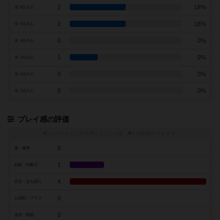
2
18%
6点の人
2
18%
5点の人
0
0%
4点の人
1
9%
3点の人
0
0%
2点の人
0
0%
1点の人
プレイ感の評価
トグルスイッチを押すとプレイ感（
※
）の投票ができます
0
運・確率
1
戦略・判断力
4
交渉・立ち回り
0
心理戦・ブラフ
0
攻防・戦闘