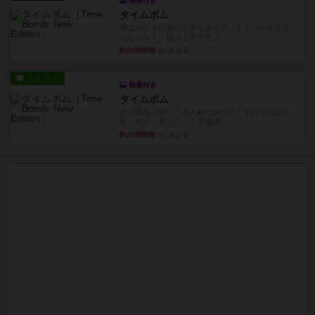
画像付き
タイムボム
僕はホントに嘘が下手なようで、すぐバレますみ
んなホント、嘘が上手ですよ...
約22時間前
by あまる
レビュー
画像付き
タイムボム
まず簡単で軽い！大人数で遊べる！それなのに小
箱！何より楽しい！！正体隠...
約22時間前
by あまる