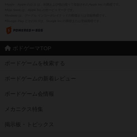
※Apple、Apple のロゴ は、米国および他の国々で登録されたApple Inc.の商標です。
※App Store は、Apple Inc.のサービスマークです。
※Android は、グーグル インコーポレイテッドの商標または登録商標です。
※Google Play とそのロゴは、Google Inc.の商標または登録商標です。
ボドゲーマTOP
ボードゲームを検索する
ボードゲームの新着レビュー
ボードゲーム会情報
メカニクス特集
掲示板・トピックス