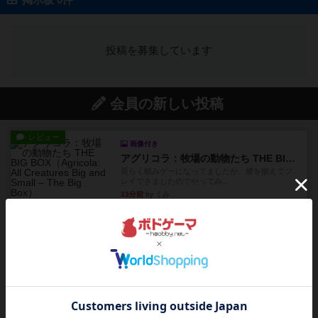
投稿を募集しています
会員の新しい投稿
レビュー
画像付き
アグリコラ：牧場の動物たち THE BIG BOX
長らく積みゲーになってましたが、腰を据えてプ
レイできましたのでやってみ...
33分前
by くみ
レビュー
充実
宵と暁の呪文書
4/5点呪文を修得したり使い魔にトークンを捧げた
りして得点を増やしてい...
約3時間前
by ワタル
レビュー
画像付き
充実