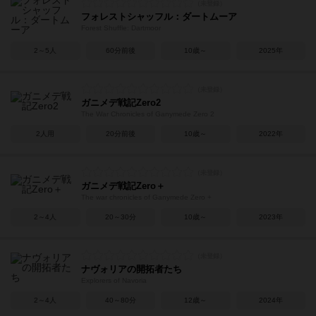
フォレストシャッフル：ダートムーア
Forest Shuffle: Dartmoor
2～5人
60分前後
10歳～
2025年
ガニメデ戦記Zero2
The War Chronicles of Ganymede Zero 2
2人用
20分前後
10歳～
2022年
ガニメデ戦記Zero＋
The war chronicles of Ganymede Zero +
2～4人
20～30分
10歳～
2023年
ナヴォリアの開拓者たち
Explorers of Navoria
2～4人
40～80分
12歳～
2024年