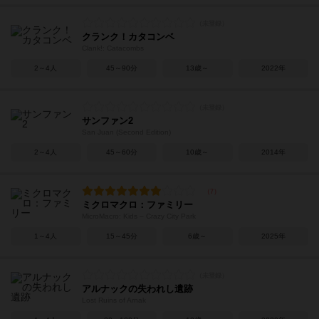
クランク！カタコンベ
Clank!: Catacombs
2～4人
45～90分
13歳～
2022年
サンファン2
San Juan (Second Edition)
2～4人
45～60分
10歳～
2014年
ミクロマクロ：ファミリー
MicroMacro: Kids – Crazy City Park
1～4人
15～45分
6歳～
2025年
アルナックの失われし遺跡
Lost Ruins of Arnak