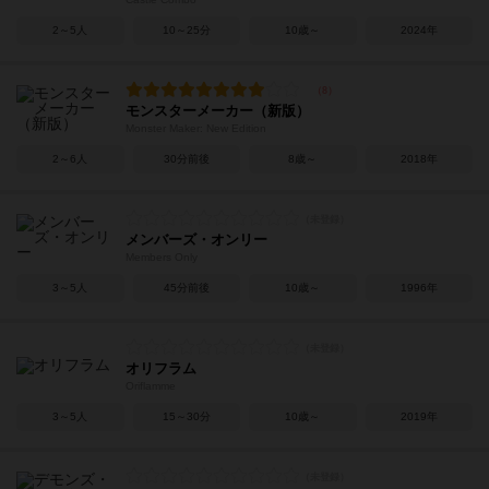
2～5人
10～25分
10歳～
2024年
モンスターメーカー（新版）
Monster Maker: New Edition
2～6人
30分前後
8歳～
2018年
メンバーズ・オンリー
Members Only
3～5人
45分前後
10歳～
1996年
オリフラム
Oriflamme
3～5人
15～30分
10歳～
2019年