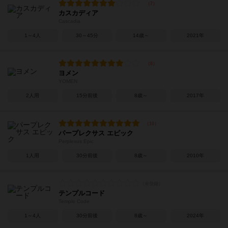
カスカディア
Cascadia
1～4人
30～45分
14歳～
2021年
ヨメン
YOMEN
2人用
15分前後
8歳～
2017年
パープレクサス エピック
Perplexus Epic
1人用
30分前後
8歳～
2010年
テンプルコード
Temple Code
1～4人
30分前後
8歳～
2024年