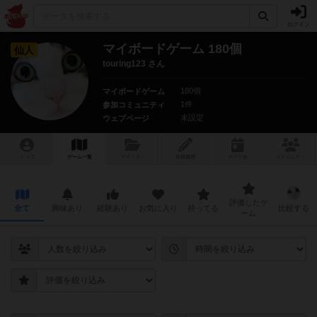
ログイン
マイボードゲーム 180個
仙人
touring123 さん
180個
マイボードゲーム
1件
参加コミュニティ
未設定
ウェブページ
トップ
ゲーム一覧
マイリスト
投稿履歴
ボ
ドゲ
会
コミュニティ
評価したゲ
全て
興味あり
経験あり
お気に入り
持ってる
比較する
ーム