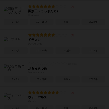
国旗王（こっきんぐ）
Flagenius
2～8人
10～15分
6歳～
2024年
ドラスレ
DORASURE
2～5人
30～40分
10歳～
2014年
だるまあつめ
Daruma atume
2～6人
20分前後
8歳～
2022年
ヴォーパルス
Vorpals
2～5人
30～40分
9歳～
2011年