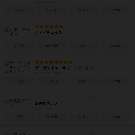
CROWN SWORD
1～4人
1～5分
10歳～
2022年
シティチェイス
City Chase
2～4人
20分前後
8歳～
2021年
ザ・ヴェイル・オブ・エタニティ
The Vale of Eternity
2～4人
30～45分
14歳～
2023年
暗黒街の二人
District Noir
2人用
15分前後
10歳～
2024年