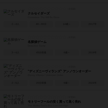
クルセイダーズ
Crusaders: Thy Will Be Done
2～4人
40～60分
14歳～
2017年
名探偵ゲーム
Detective Game
3～4人
45分前後
6歳～
2019年
"ディズニーヴィランズ" アンノウンオーダー
Disney Villains / Unknown Order
2～6人
20分前後
9歳～
2024年
モトリーフールの安く買って高く売れ
The Motley Fool's Buy Low Sell High