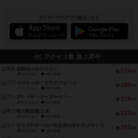
ボドゲーマのアプリ版はこちら
アクセス数 急上昇中
無限まちがいさがし
574
PT
紹介文あり
2件の投稿
リワイルド：サウスアメリカ
389
PT
紹介文なし
2件の投稿
アンダー・ザ・テーブラー
378
PT
紹介文あり
1件の投稿
宵と暁の呪文書
133
PT
紹介文あり
8件の投稿
セミファイナル ～お前はまだ生きている～
103
PT
紹介文あり
1件の投稿