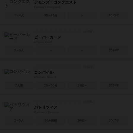
デモンズ・コンクエスト
Demon's Conquest
1～4人
30～45分
－
2025年
ピーパーカード
Peeper Card
2～6人
－
－
2014年
コンパイル
Compile: Main 1
2人用
20～30分
14歳～
2024年
パトリツィア
Patrizier / Patrician
2～5人
50分前後
10歳～
2007年