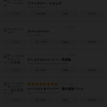
ファンタジー・レルムズ
Fantasy Realms
2～7人
20分前後
14歳～
2017年
スペースベース
Space Base
2～5人
30～75分
14歳～
2018年
ナショナルエコノミー：完全版
National Economy: Complete version
1～4人
30～45分
12歳～
2025年
シーソルト＆ペーパー：塩分追加パック
Sea Salt & Paper: Extra Salt
2～4人
30～45分
8歳～
2023年