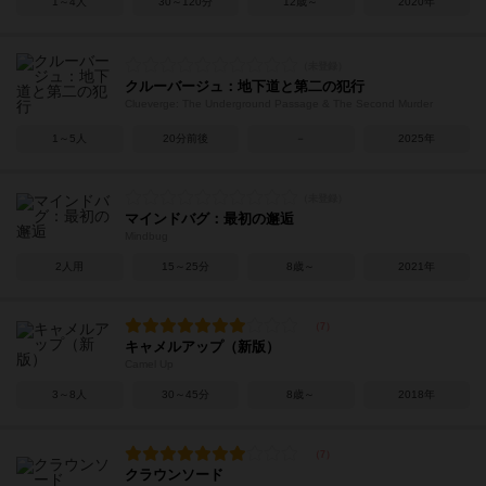
1～4人
30～120分
12歳～
2020年
クルーバージュ：地下道と第二の犯行
Clueverge: The Underground Passage & The Second Murder
1～5人
20分前後
－
2025年
マインドバグ：最初の邂逅
Mindbug
2人用
15～25分
8歳～
2021年
キャメルアップ（新版）
Camel Up
3～8人
30～45分
8歳～
2018年
クラウンソード