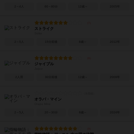
2～4人
60～80分
12歳～
2005年
ストライク
Strike
2～5人
15分前後
8歳～
2012年
ジャイプル
Jaipur
2人用
30分前後
12歳～
2009年
オラパ・マイン
Orapa Mine
2～5人
20～30分
8歳～
2024年