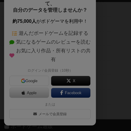
て、
ボードゲームを検索する
自分のデータを管理しませんか？
約75,000人
がボドゲーマを利用中！
ボードゲームの新着レビュー
遊んだボードゲームを記録する
ボードゲーム会情報
気になるゲームのレビューを読む
お気に入り作品・所有リストの共
メカニクス特集
有
掲示板・トピックス
ログイン / 会員登録（10秒）
Google
X
ボドとも・会員一覧
Apple
Facebook
ボードゲーム業界コラム
または
ボドゲーマご利用案内
メールで会員登録
ボードゲーム通販