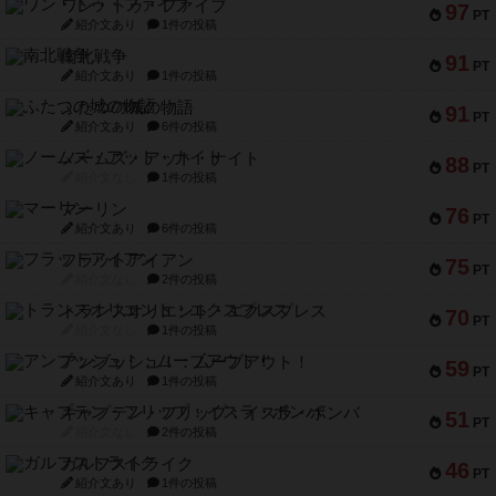
ワン・トゥ・ファイブ
97
PT
紹介文あり
1件の投稿
南北戦争
91
PT
紹介文あり
1件の投稿
ふたつの城の物語
91
PT
紹介文あり
6件の投稿
ノームズ・アット・ナイト
88
PT
紹介文なし
1件の投稿
マーリン
76
PT
紹介文あり
6件の投稿
フラットアイアン
75
PT
紹介文なし
2件の投稿
トランスオリエント・エクスプレス
70
PT
紹介文なし
1件の投稿
アンブッシュ！：ムーブアウト！
59
PT
紹介文あり
1件の投稿
キャプテン・フリップ：イスラ・ボンバ
51
PT
紹介文なし
2件の投稿
ガルフストライク
46
PT
紹介文あり
1件の投稿