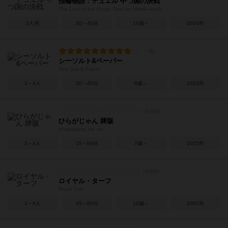
指輪物語：デュエル 中つ国の決戦
The Lord of the Rings: Duel for Middle-earth
2人用
30～45分
10歳～
2024年
シーソルト&ペーパー
Sea Salt & Paper
2～4人
30～45分
8歳～
2022年
ひらがじゃん 牌版
hiragajyang hai ver
2～4人
15～60分
7歳～
2025年
ロイヤル・ターフ
Royal Turf
2～6人
45～60分
10歳～
2001年