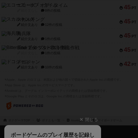
エコーズ・オブ・タイム
45
PT
紹介文なし
8件の投稿
スカルキング
45
PT
紹介文あり
12件の投稿
海兵隊
45
PT
紹介文あり
1件の投稿
Bitter End ブタペスト救出作戦
45
PT
紹介文なし
1件の投稿
ドコジャン
42
PT
紹介文あり
10件の投稿
※Apple、Apple のロゴ は、米国および他の国々で登録されたApple Inc.の商標です。
※App Store は、Apple Inc.のサービスマークです。
※Android は、グーグル インコーポレイテッドの商標または登録商標です。
※Google Play とそのロゴは、Google Inc.の商標または登録商標です。
閉じる
ボドゲーマTOP
ボドとも一覧
touring123
マイボードゲーム
ボドゲーマTOP
ボードゲームのプレイ履歴を記録し