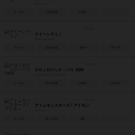
Sanrentan
2～6人
15分前後
15歳～
－
クイーンドミノ
Queendomino
2～4人
25分前後
8歳～
2017年
クロノロジック：パリ 1920
Kronologic: Paris 1920
1～4人
30分前後
10歳～
2024年
アトムモンスターズ / アトモン
Atomon
2～4人
15～25分
5歳～
－