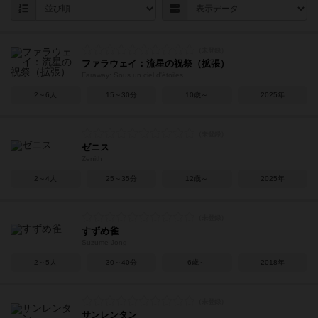
ファラウェイ：流星の祝祭（拡張）
Faraway: Sous un ciel d'étoiles
2～6人
15～30分
10歳～
2025年
ゼニス
Zenith
2～4人
25～35分
12歳～
2025年
すずめ雀
Suzume Jong
2～5人
30～40分
6歳～
2018年
サンレンタン