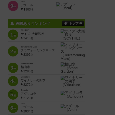
Azul
9
アズール
位
1903名
興味ありランキング
トップ50
SCYTHE
1
サイズ -大鎌戦役-
位
2415名
Terraforming Mars
2
テラフォーミングマーズ
位
2395名
Stone Garden
3
枯山水
位
2280名
Viticulture
4
ワイナリーの四季
位
2272名
Agricola
5
アグリコラ
位
2120名
Azul
6
アズール
位
2034名