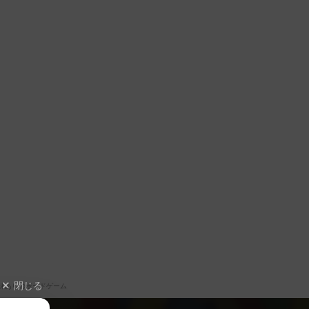
閉じる
味ありのボードゲーム