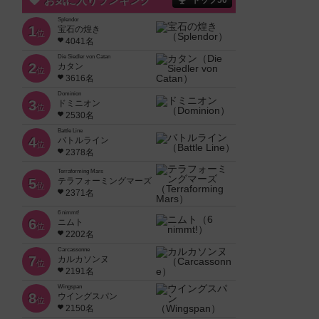
お気に入りランキング
トップ50
Splendor
1
宝石の煌き
位
4041名
Die Siedler von Catan
2
カタン
位
3616名
Dominion
3
ドミニオン
位
2530名
Battle Line
4
バトルライン
位
2378名
Terraforming Mars
5
テラフォーミングマーズ
位
2371名
6 nimmt!
6
ニムト
位
2202名
Carcassonne
7
カルカソンヌ
位
2191名
Wingspan
8
ウイングスパン
位
2150名