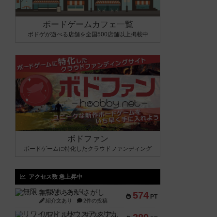
ボードゲームカフェ一覧
ボドゲが遊べる店舗を全国500店舗以上掲載中
ボドファン
ボードゲームに特化したクラウドファンディング
アクセス数 急上昇中
無限まちがいさがし
574
PT
紹介文あり
2件の投稿
リワイルド：サウスアメリカ