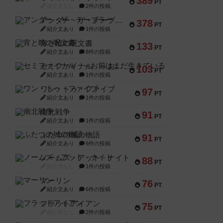
389
PT
紹介文なし
2件の投稿
アンダー・ザ・テーブラー
378
PT
紹介文あり
1件の投稿
宵と暁の呪文書
133
PT
紹介文あり
8件の投稿
セミファイナル ～お前はまだ生きている～
103
PT
紹介文あり
1件の投稿
ワン・トゥ・ファイブ
97
PT
紹介文あり
1件の投稿
南北戦争
91
PT
紹介文あり
1件の投稿
ふたつの城の物語
91
PT
紹介文あり
6件の投稿
ノームズ・アット・ナイト
88
PT
紹介文なし
1件の投稿
マーリン
76
PT
紹介文あり
6件の投稿
フラットアイアン
75
PT
紹介文なし
2件の投稿