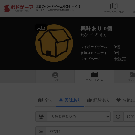
世界のボードゲームを楽しもう！
ボードゲーム専門の総合情報サイト
データベース
検
大臣
興味あり 0個
たなごころ さん
0個
マイボードゲーム
0件
参加コミュニティ
未設定
ウェブページ
トップ
マイボードゲーム
マイリ
全て
興味あり
経験あり
お気に