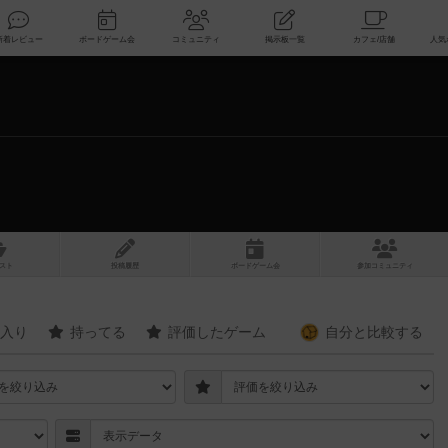
索
新着レビュー
ボードゲーム会
コミュニティ
掲示板一覧
スト
投稿履歴
ボ
ー
ドゲ
ーム
会
参加
コミュニティ
入り
持ってる
評価したゲーム
自分と
比較する