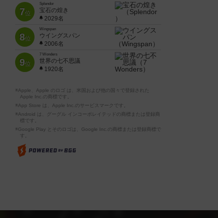
Splendor
7
宝石の煌き
位
2029名
Wingspan
8
ウイングスパン
位
2006名
7 Wonders
9
世界の七不思議
位
1920名
※Apple、Apple のロゴ は、米国および他の国々で登録された
Apple Inc.の商標です。
※App Store は、Apple Inc.のサービスマークです。
※Android は、グーグル インコーポレイテッドの商標または登録商
標です。
※Google Play とそのロゴは、Google Inc.の商標または登録商標で
す。