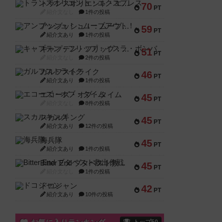
トランスオリエント・エクスプレス
70
PT
紹介文なし
1件の投稿
アンブッシュ！：ムーブアウト！
59
PT
紹介文あり
1件の投稿
キャプテン・フリップ：イスラ・ボンバ
51
PT
紹介文なし
2件の投稿
ガルフストライク
46
PT
紹介文あり
1件の投稿
エコーズ・オブ・タイム
45
PT
紹介文なし
8件の投稿
スカルキング
45
PT
紹介文あり
12件の投稿
海兵隊
45
PT
紹介文あり
1件の投稿
Bitter End ブタペスト救出作戦
45
PT
紹介文なし
1件の投稿
ドコジャン
42
PT
紹介文あり
10件の投稿