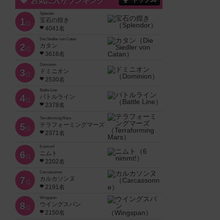
お気に入りランキング
トップ50
Splendor
1
宝石の煌き
位
4041名
Die Siedler von Catan
2
カタン
位
3616名
Dominion
3
ドミニオン
位
2530名
Battle Line
4
バトルライン
位
2378名
Terraforming Mars
5
テラフォーミングマーズ
位
2371名
6 nimmt!
6
ニムト
位
2202名
Carcassonne
7
カルカソンヌ
位
2191名
Wingspan
8
ウイングスパン
位
2150名