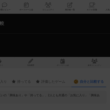
索
新着レビュー
ボードゲーム会
コミュニティ
掲示板一覧
較
スト
投稿履歴
ボ
ー
ドゲ
ーム
会
参加
コミュニティ
入り
持ってる
評価したゲーム
自分と
比較する
互いの「興味あり」や「持ってる」、2人とも共通の「お気に入り」「興味あ