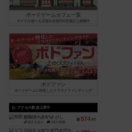
ボードゲームカフェ一覧
ボドゲが遊べる店舗を全国500店舗以上掲載中
ボドファン
ボードゲームに特化したクラウドファンディング
アクセス数 急上昇中
無限まちがいさがし
574
PT
紹介文あり
2件の投稿
リワイルド：サウスアメリカ