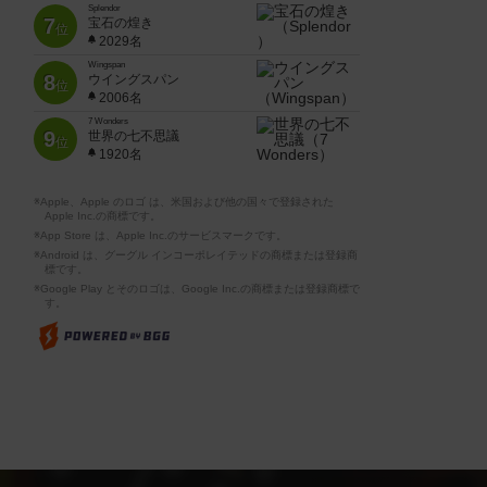
Splendor
7
宝石の煌き
位
2029名
Wingspan
8
ウイングスパン
位
2006名
7 Wonders
9
世界の七不思議
位
1920名
※Apple、Apple のロゴ は、米国および他の国々で登録された
Apple Inc.の商標です。
※App Store は、Apple Inc.のサービスマークです。
※Android は、グーグル インコーポレイテッドの商標または登録商
標です。
※Google Play とそのロゴは、Google Inc.の商標または登録商標で
す。