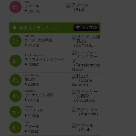
Azul
9
アズール
位
1903名
興味ありランキング
トップ50
SCYTHE
1
サイズ -大鎌戦役-
位
2415名
Terraforming Mars
2
テラフォーミングマーズ
位
2395名
Stone Garden
3
枯山水
位
2280名
Viticulture
4
ワイナリーの四季
位
2272名
Agricola
5
アグリコラ
位
2120名
Azul
6
アズール
位
2034名