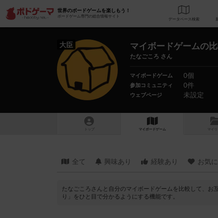
世界のボードゲームを楽しもう！
ボードゲーム専門の総合情報サイト
データベース
検
大臣
マイボードゲームの比
たなごころ さん
0個
マイボードゲーム
0件
参加コミュニティ
未設定
ウェブページ
トップ
マイボードゲーム
マイリ
全て
興味あり
経験あり
お気に
たなごころさんと自分のマイボードゲームを比較して、お
り」をひと目で分かるようにする機能です。