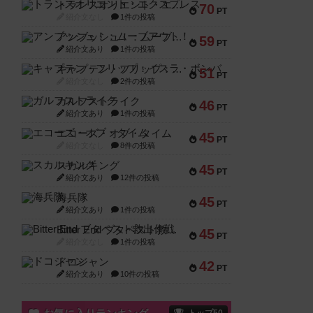
トランスオリエント・エクスプレス
70
PT
紹介文なし
1件の投稿
アンブッシュ！：ムーブアウト！
59
PT
紹介文あり
1件の投稿
キャプテン・フリップ：イスラ・ボンバ
51
PT
紹介文なし
2件の投稿
ガルフストライク
46
PT
紹介文あり
1件の投稿
エコーズ・オブ・タイム
45
PT
紹介文なし
8件の投稿
スカルキング
45
PT
紹介文あり
12件の投稿
海兵隊
45
PT
紹介文あり
1件の投稿
Bitter End ブタペスト救出作戦
45
PT
紹介文なし
1件の投稿
ドコジャン
42
PT
紹介文あり
10件の投稿