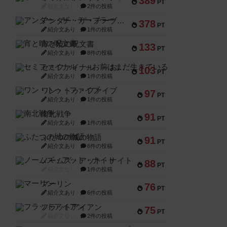
389
PT
紹介文なし
2件の投稿
アンダー・ザ・テーブラー
378
PT
紹介文あり
1件の投稿
宵と暁の呪文書
133
PT
紹介文あり
8件の投稿
セミファイナル ～お前はまだ生きている～
103
PT
紹介文あり
1件の投稿
ワン・トゥ・ファイブ
97
PT
紹介文あり
1件の投稿
南北戦争
91
PT
紹介文あり
1件の投稿
ふたつの城の物語
91
PT
紹介文あり
6件の投稿
ノームズ・アット・ナイト
88
PT
紹介文なし
1件の投稿
マーリン
76
PT
紹介文あり
6件の投稿
フラットアイアン
75
PT
紹介文なし
2件の投稿