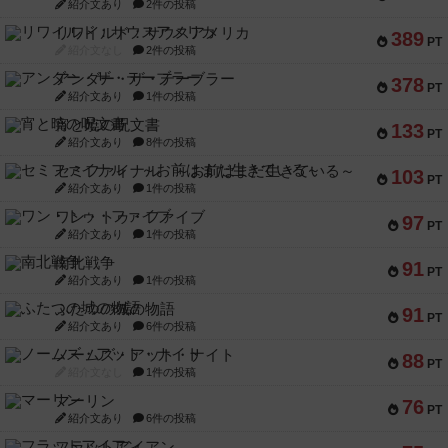
紹介文あり
2件の投稿
リワイルド：サウスアメリカ
389
PT
紹介文なし
2件の投稿
アンダー・ザ・テーブラー
378
PT
紹介文あり
1件の投稿
宵と暁の呪文書
133
PT
紹介文あり
8件の投稿
セミファイナル ～お前はまだ生きている～
103
PT
紹介文あり
1件の投稿
ワン・トゥ・ファイブ
97
PT
紹介文あり
1件の投稿
南北戦争
91
PT
紹介文あり
1件の投稿
ふたつの城の物語
91
PT
紹介文あり
6件の投稿
ノームズ・アット・ナイト
88
PT
紹介文なし
1件の投稿
マーリン
76
PT
紹介文あり
6件の投稿
フラットアイアン