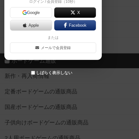
ログイン / 会員登録（10秒）
Google
X
ボドとも・会員一覧
Apple
Facebook
ボードゲーム業界コラム
または
ボドゲーマご利用案内
メールで会員登録
ボードゲーム通販
しばらく表示しない
新作・再入荷情報
定番ボードゲームの通販商品
国産ボードゲームの通販商品
子供向けボードゲームの通販商品
2人用ボードゲームの通販商品