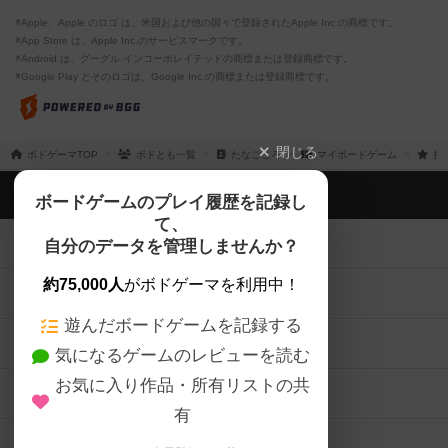
※Apple、Apple のロゴ は、米国および他の国々で登録されたApple Inc.の商標です。
※App Store は、Apple Inc.のサービスマークです。
※Android は、グーグル インコーポレイテッドの商標または登録商標です。
※Google Play とそのロゴは、Google Inc.の商標または登録商標です。
閉じる
ボドゲーマTOP
ボドとも一覧
たなごころ
マイボードゲーム
持
ボドゲーマTOP
ボードゲームのプレイ履歴を記録し
て、
ボードゲームを検索する
自分のデータを管理しませんか？
約75,000人
がボドゲーマを利用中！
ボードゲームの新着レビュー
遊んだボードゲームを記録する
ボードゲーム会情報
気になるゲームのレビューを読む
お気に入り作品・所有リストの共
メカニクス特集
有
掲示板・トピックス