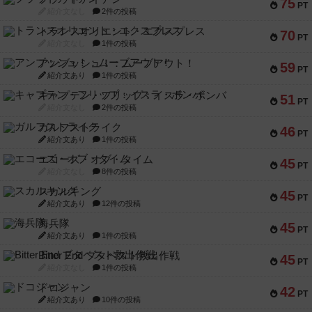
75
PT
紹介文なし
2件の投稿
トランスオリエント・エクスプレス
70
PT
紹介文なし
1件の投稿
アンブッシュ！：ムーブアウト！
59
PT
紹介文あり
1件の投稿
キャプテン・フリップ：イスラ・ボンバ
51
PT
紹介文なし
2件の投稿
ガルフストライク
46
PT
紹介文あり
1件の投稿
エコーズ・オブ・タイム
45
PT
紹介文なし
8件の投稿
スカルキング
45
PT
紹介文あり
12件の投稿
海兵隊
45
PT
紹介文あり
1件の投稿
Bitter End ブタペスト救出作戦
45
PT
紹介文なし
1件の投稿
ドコジャン
42
PT
紹介文あり
10件の投稿