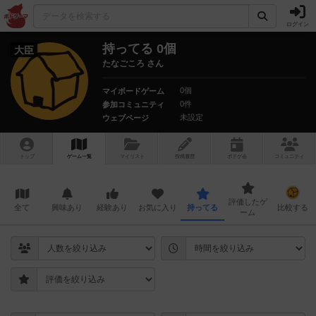
ログイン
持ってる 0個
大臣
たなごころ さん
0個
マイボードゲーム
0件
参加コミュニティ
未設定
ウェブページ
トップ
ゲーム一覧
マイリスト
投稿履歴
ボ
ドゲ
会
コミュニティ
評価したゲ
全て
興味あり
経験あり
お気に入り
持ってる
比較する
ーム