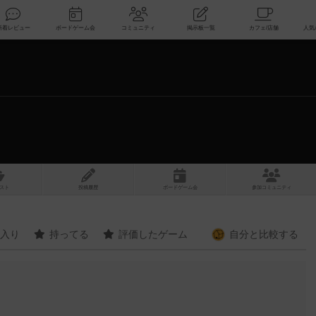
索
新着レビュー
ボードゲーム会
コミュニティ
掲示板一覧
スト
投稿履歴
ボ
ー
ドゲ
ーム
会
参加
コミュニティ
入り
持ってる
評価したゲーム
自分と
比較する