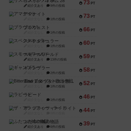
リスボン・トラム 28
73
PT
紹介文あり
9件の投稿
アマナイト
73
PT
紹介文なし
1件の投稿
ブラヴェスト
66
PT
紹介文なし
1件の投稿
スペクタキュラー
60
PT
紹介文なし
1件の投稿
スモールワールド
59
PT
紹介文あり
13件の投稿
ギャンブラー
58
PT
紹介文なし
2件の投稿
Bitter End ブタペスト救出作戦
52
PT
紹介文なし
1件の投稿
ラピード
46
PT
紹介文なし
1件の投稿
ザ・フラッフィー・ライト
44
PT
紹介文なし
0件の投稿
ふたつの城の物語
39
PT
紹介文あり
6件の投稿