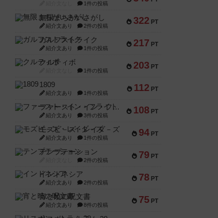
紹介文なし
1件の投稿
無限まちがいさがし
322
PT
紹介文あり
2件の投稿
ガルフストライク
217
PT
紹介文あり
1件の投稿
クルティボ
203
PT
紹介文なし
1件の投稿
1809
112
PT
紹介文あり
1件の投稿
ファースト・イン・フライト
108
PT
紹介文あり
3件の投稿
モズビ－ズ・レイダ－ズ
94
PT
紹介文あり
1件の投稿
テンプテーション
79
PT
紹介文なし
2件の投稿
インドネシア
78
PT
紹介文あり
2件の投稿
宵と暁の呪文書
75
PT
紹介文あり
8件の投稿