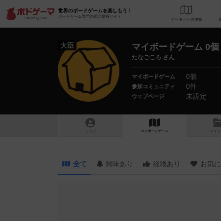
世界のボードゲームを楽しもう！
ボードゲーム専門の総合情報サイト
データベース
検
大臣
マイボードゲーム 0個
たなごころ さん
0個
マイボードゲーム
0件
参加コミュニティ
未設定
ウェブページ
トップ
マイボードゲーム
マイリ
全て
興味あり
経験あり
お気に