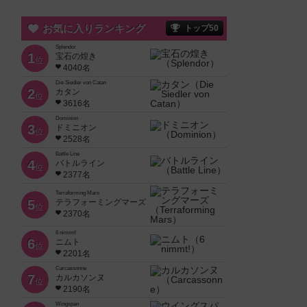
お気に入りランキング
トップ50
Splendor
1
宝石の煌き
位
4040名
Die Siedler von Catan
2
カタン
位
3616名
Dominion
3
ドミニオン
位
2528名
Battle Line
4
バトルライン
位
2377名
Terraforming Mars
5
テラフォーミングマーズ
位
2370名
6 nimmt!
6
ニムト
位
2201名
Carcassonne
7
カルカソンヌ
位
2190名
Wingspan