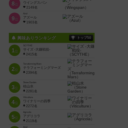
8
ウイングスパン
位
2149名
Azul
9
アズール
位
1903名
興味ありランキング
トップ50
SCYTHE
1
サイズ -大鎌戦役-
位
2415名
Terraforming Mars
2
テラフォーミングマーズ
位
2394名
Stone Garden
3
枯山水
位
2281名
Viticulture
4
ワイナリーの四季
位
2272名
Agricola
5
アグリコラ
位
2119名
Azul