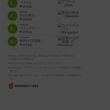
6
アズール
位
2034名
Splendor
7
宝石の煌き
位
2028名
Wingspan
8
ウイングスパン
位
2006名
7 Wonders
9
世界の七不思議
位
1919名
※Apple、Apple のロゴ は、米国および他の国々で登録された
Apple Inc.の商標です。
※App Store は、Apple Inc.のサービスマークです。
※Android は、グーグル インコーポレイテッドの商標または登録商
標です。
※Google Play とそのロゴは、Google Inc.の商標または登録商標で
す。