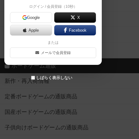
掲示板・トピックス
ログイン / 会員登録（10秒）
Google
X
ボドとも・会員一覧
Apple
Facebook
ボードゲーム業界コラム
または
ボドゲーマご利用案内
メールで会員登録
ボードゲーム通販
しばらく表示しない
新作・再入荷情報
定番ボードゲームの通販商品
国産ボードゲームの通販商品
子供向けボードゲームの通販商品