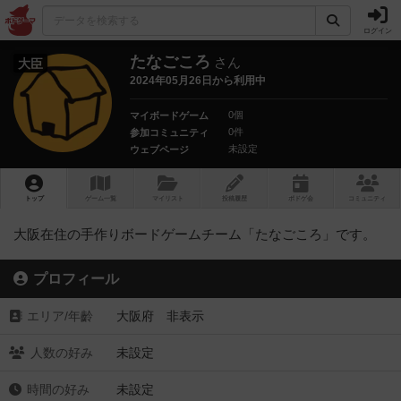
ログイン
たなごころ
さん
大臣
2024年05月26日から利用中
0個
マイボードゲーム
0件
参加コミュニティ
未設定
ウェブページ
トップ
ゲーム一覧
マイリスト
投稿履歴
ボ
ドゲ
会
コミュニティ
大阪在住の手作りボードゲームチーム「たなごころ」です。
プロフィール
エリア/年齡
大阪府 非表示
人数の好み
未設定
時間の好み
未設定