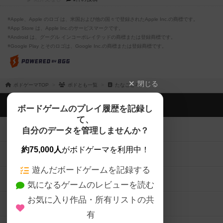
※Apple、Apple のロゴ は、米国および他の国々で登録されたApple Inc.の商標です。
※App Store は、Apple Inc.のサービスマークです。
※Android は、グーグル インコーポレイテッドの商標または登録商標です。
※Google Play とそのロゴは、Google Inc.の商標または登録商標です。
閉じる
ボドゲーマTOP
ボドとも一覧
たなごころ
ボドゲーマTOP
ボードゲームのプレイ履歴を記録し
て、
ボードゲームを検索する
自分のデータを管理しませんか？
約75,000人
がボドゲーマを利用中！
ボードゲームの新着レビュー
遊んだボードゲームを記録する
ボードゲーム会情報
気になるゲームのレビューを読む
お気に入り作品・所有リストの共
メカニクス特集
有