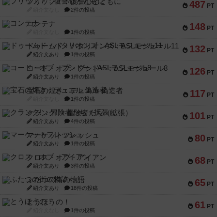
フリップ７：復讐心とともに
487
PT
紹介文なし
2件の投稿
コンテナ
148
PT
紹介文なし
1件の投稿
ドゥームド・バタリオンズ：ASLモジュール11
132
PT
紹介文あり
1件の投稿
コード・オブ・ブシドー：ASLモジュール8
126
PT
紹介文あり
1件の投稿
宝石の煌き：デュエル 偽造者
117
PT
紹介文なし
1件の投稿
クランク! ：冒険者たち（拡張）
101
PT
紹介文あり
4件の投稿
マーケットフレッシュ
80
PT
紹介文あり
1件の投稿
クロス・オブ・アイアン
68
PT
紹介文あり
3件の投稿
ふたつの街の物語
65
PT
紹介文あり
18件の投稿
とうほうの！
61
PT
紹介文なし
1件の投稿