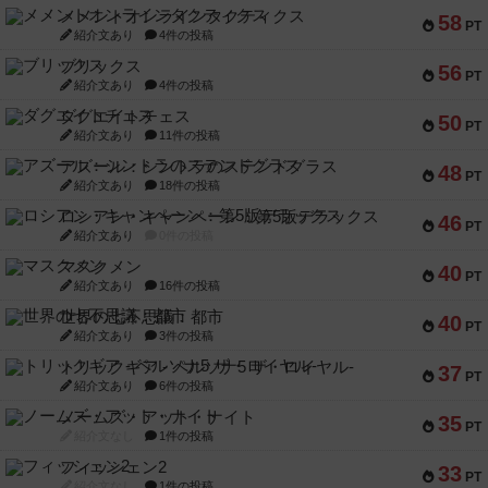
メメントオンラインタクティクス
58
PT
紹介文あり
4件の投稿
ブリックス
56
PT
紹介文あり
4件の投稿
ダグエイトチェス
50
PT
紹介文あり
11件の投稿
アズール：シントラのステンドグラス
48
PT
紹介文あり
18件の投稿
ロシアン・キャンペーン：第5版デラックス
46
PT
紹介文あり
0件の投稿
マスクメン
40
PT
紹介文あり
16件の投稿
世界の七不思議：都市
40
PT
紹介文あり
3件の投稿
トリックギア - ペルソナ5 ザ・ロイヤル-
37
PT
紹介文あり
6件の投稿
ノームズ・アット・ナイト
35
PT
紹介文なし
1件の投稿
フィッシェン2
33
PT
紹介文なし
1件の投稿