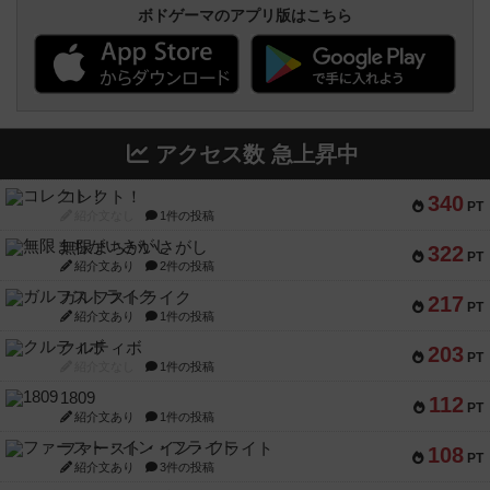
アクセス数 急上昇中
コレクト！
340
PT
紹介文なし
1件の投稿
無限まちがいさがし
322
PT
紹介文あり
2件の投稿
ガルフストライク
217
PT
紹介文あり
1件の投稿
クルティボ
203
PT
紹介文なし
1件の投稿
1809
112
PT
紹介文あり
1件の投稿
ファースト・イン・フライト
108
PT
紹介文あり
3件の投稿
モズビ－ズ・レイダ－ズ
94
PT
紹介文あり
1件の投稿
テンプテーション
79
PT
紹介文なし
2件の投稿