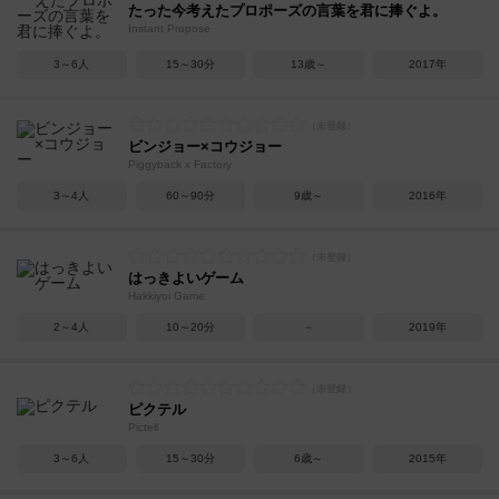
たった今考えたプロポーズの言葉を君に捧ぐよ。
Instant Propose
3～6人
15～30分
13歳～
2017年
ビンジョー×コウジョー
Piggyback x Factory
3～4人
60～90分
9歳～
2016年
はっきよいゲーム
Hakkiyoi Game
2～4人
10～20分
－
2019年
ピクテル
Pictell
3～6人
15～30分
6歳～
2015年