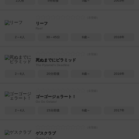
2人用
5分前後
5歳～
2003年
リーフ
Reef
2～4人
30～45分
8歳～
2018年
死ぬまでにピラミッド
The Pyramid’s Deadline
2～6人
20分前後
8歳～
2016年
ゴーゴージェラート！
Go Go Gelato!
2～4人
15分前後
6歳～
2017年
ゲスクラブ
Guess Club