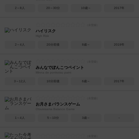
2～8人
20～30分
10歳～
2017年
ハイリスク
High Risk
2～4人
20分前後
8歳～
2019年
みんなでぽんこつペイント
Minna de ponkotsu paint
3～12人
10分前後
6歳～
2017年
お月さまバランスゲーム
Otsukisama Balance Game
1～4人
5～10分
3歳～
－