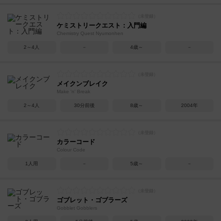
ケミストリークエスト：入門編
Chemistry Quest Nyumonhen
2～4人
－
4歳～
－
メイクンブレイク
Make 'n' Break
2～4人
30分前後
8歳～
2004年
カラーコード
Colour Code
1人用
－
5歳～
－
ゴブレット・ゴブラーズ
Gobblet Gobblers