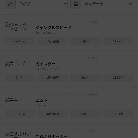
ジャングルスピード
Jungle Speed
2～10人
15分前後
7歳～
1997年
ガイスター
Ghosts! / Geister
2人用
15分前後
6歳～
1982年
ニムト
6 nimmt!
2～10人
30分前後
8歳～
1994年
ごきぶりポーカー