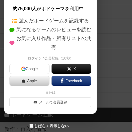
ボードゲーム会情報
気になるゲームのレビューを読む
お気に入り作品・所有リストの共
メカニクス特集
有
掲示板・トピックス
ログイン / 会員登録（10秒）
Google
X
ボドとも・会員一覧
Apple
Facebook
ボードゲーム業界コラム
または
ボドゲーマご利用案内
メールで会員登録
ボードゲーム通販
しばらく表示しない
新作・再入荷情報
定番ボードゲームの通販商品