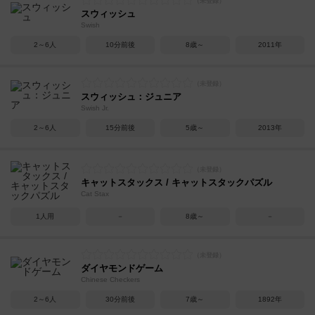
スウィッシュ
Swish
2～6人
10分前後
8歳～
2011年
スウィッシュ：ジュニア
Swish Jr.
2～6人
15分前後
5歳～
2013年
キャットスタックス / キャットスタックパズル
Cat Stax
1人用
－
8歳～
－
ダイヤモンドゲーム
Chinese Checkers
2～6人
30分前後
7歳～
1892年