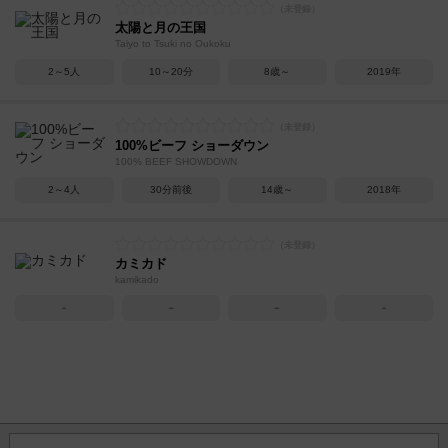
太陽と月の王国
Taiyo to Tsuki no Oukoku
2～5人
10～20分
8歳～
2019年
100%ビーフ ショーダウン
100% BEEF SHOWDOWN
2～4人
30分前後
14歳～
2018年
カミカド
kamikado
－
－
－
－