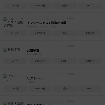
2～7人
15～30分
8歳～
2017年
インジーニアス / 頭脳絶好調
Ingenious / Einfach Genial
2～4人
45分前後
10歳～
2004年
盆栽宇宙
Bonsai Uchu
2人用
30分前後
14歳～
2019年
ピクトレイル
Pictorail
2～6人
10～20分
6歳～
2018年