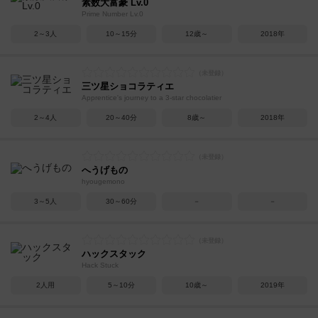
素数大富豪 Lv.0
Prime Number Lv.0
2～3人
10～15分
12歳～
2018年
三ツ星ショコラティエ
Apprentice's journey to a 3-star chocolatier
2～4人
20～40分
8歳～
2018年
へうげもの
hyougemono
3～5人
30～60分
－
－
ハックスタック
Hack Stuck
2人用
5～10分
10歳～
2019年