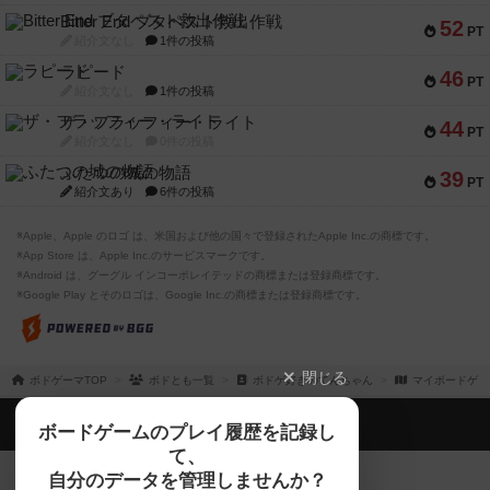
46
PT
紹介文なし
1件の投稿
ザ・フラッフィー・ライト
44
PT
紹介文なし
0件の投稿
ふたつの城の物語
39
PT
紹介文あり
6件の投稿
※Apple、Apple のロゴ は、米国および他の国々で登録されたApple Inc.の商標です。
※App Store は、Apple Inc.のサービスマークです。
※Android は、グーグル インコーポレイテッドの商標または登録商標です。
※Google Play とそのロゴは、Google Inc.の商標または登録商標です。
閉じる
ボドゲーマTOP
ボドとも一覧
ボドゲ好きのてんちゃん
マイボードゲー
ボドゲーマTOP
ボードゲームのプレイ履歴を記録し
て、
ボードゲームを検索する
自分のデータを管理しませんか？
約75,000人
がボドゲーマを利用中！
ボードゲームの新着レビュー
遊んだボードゲームを記録する