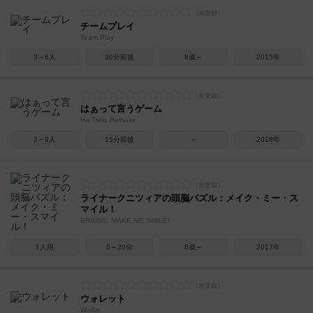
チームプレイ
Team Play
3～6人
30分前後
8歳～
2015年
はぁって言うゲーム
Ha Tteiu Remake
3～8人
15分前後
－
2018年
ライナークニツィアの頭脳パズル：メイク・ミー・ス
マイル！
BRAINS: MAKE ME SMILE!
1人用
5～20分
8歳～
2017年
ウォレット
Wallet