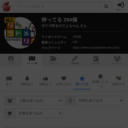
ログイン
持ってる 294個
仙人
ボドゲ好きのてんちゃん さん
303個
マイボードゲーム
0件
参加コミュニティ
https://www.cryptomeria-ww.com/
ウェブページ
トップ
ゲーム一覧
マイリスト
投稿履歴
ボ
ドゲ
会
コミュニティ
評価したゲ
全て
興味あり
経験あり
お気に入り
持ってる
比較する
ーム