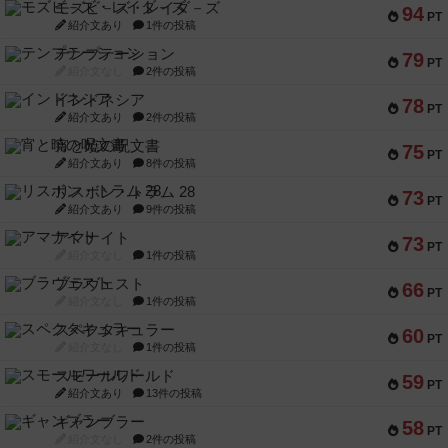
インドネシア
78
PT
紹介文あり
2件の投稿
宵と暁の呪文書
75
PT
紹介文あり
8件の投稿
リスボン・トラム 28
73
PT
紹介文あり
9件の投稿
アマナイト
73
PT
紹介文なし
1件の投稿
ブラヴェスト
66
PT
紹介文なし
1件の投稿
スペクタキュラー
60
PT
紹介文なし
1件の投稿
スモールワールド
59
PT
紹介文あり
13件の投稿
ギャンブラー
58
PT
紹介文なし
2件の投稿
Bitter End ブタペスト救出作戦
52
PT
紹介文なし
1件の投稿
ラピード