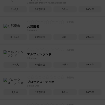
Cockroach Poker / Kakerlakenpoker
2～6人
20分前後
8歳～
2004年
お邪魔者
Saboteur
3～10人
30分前後
8歳～
2004年
エルフェンランド
Elfenland
2～6人
60分前後
10歳～
1998年
ブロックス・デュオ
Blokus Duo
2人用
15分前後
7歳～
2005年