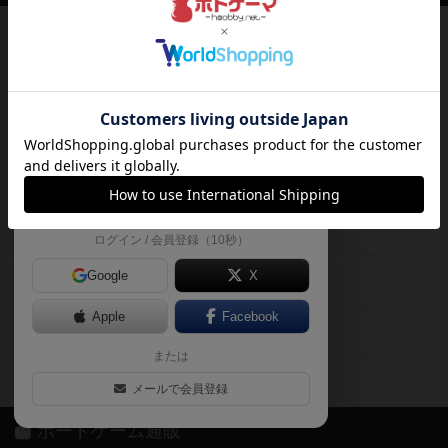
て、
ボードゲームを検索する
自分のデータを管理しませんか？
約75,000人
がボドゲーマを利用中！
ボードゲームの新着レビュー
遊んだボードゲームを記録する
ボードゲーム会情報
気になるゲームのレビューを読む
お気に入り作品・所有リストの共
メカニクス特集
有
掲示板・トピックス
ログイン / 会員登録（10秒）
Google
X
ボドとも・会員一覧
Apple
Facebook
ボードゲーム業界コラム
または
ボドゲーマご利用案内
メールで会員登録
ボードゲーム通販