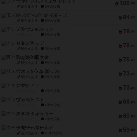
ファースト・イン・フライト
108
PT
紹介文あり
3件の投稿
モズビ－ズ・レイダ－ズ
94
PT
紹介文あり
1件の投稿
テンプテーション
79
PT
紹介文なし
2件の投稿
インドネシア
78
PT
紹介文あり
2件の投稿
宵と暁の呪文書
75
PT
紹介文あり
8件の投稿
リスボン・トラム 28
73
PT
紹介文あり
9件の投稿
アマナイト
73
PT
紹介文なし
1件の投稿
ブラヴェスト
66
PT
紹介文なし
1件の投稿
スペクタキュラー
60
PT
紹介文なし
1件の投稿
スモールワールド
59
PT
紹介文あり
13件の投稿