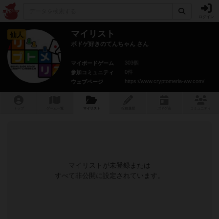
ログイン
マイリスト
仙人
ボドゲ好きのてんちゃん さん
303個
マイボードゲーム
0件
参加コミュニティ
https://www.cryptomeria-ww.com/
ウェブページ
トップ
ゲーム一覧
マイリスト
投稿履歴
ボ
ドゲ
会
コミュニティ
マイリストが未登録または
すべて非公開に設定されています。