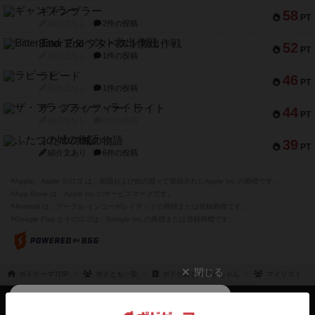
ギャンブラー
58
PT
紹介文なし
2件の投稿
Bitter End ブタペスト救出作戦
52
PT
紹介文なし
1件の投稿
ラピード
46
PT
紹介文なし
1件の投稿
ザ・フラッフィー・ライト
44
PT
紹介文なし
0件の投稿
ふたつの城の物語
39
PT
紹介文あり
6件の投稿
※Apple、Apple のロゴ は、米国および他の国々で登録されたApple Inc.の商標です。
※App Store は、Apple Inc.のサービスマークです。
※Android は、グーグル インコーポレイテッドの商標または登録商標です。
※Google Play とそのロゴは、Google Inc.の商標または登録商標です。
閉じる
ボドゲーマTOP
ボドとも一覧
ボドゲ好きのてんちゃん
マイリスト
ボドゲーマTOP
ボードゲームのプレイ履歴を記録し