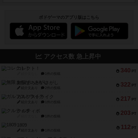
ボドゲーマのアプリ版はこちら
アクセス数 急上昇中
コレクト！
340
PT
紹介文なし
1件の投稿
無限まちがいさがし
322
PT
紹介文あり
2件の投稿
ガルフストライク
217
PT
紹介文あり
1件の投稿
クルティボ
203
PT
紹介文なし
1件の投稿
1809
112
PT
紹介文あり
1件の投稿