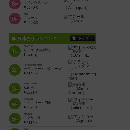
8
ウイングスパン
位
2149名
Azul
9
アズール
位
1903名
興味ありランキング
トップ50
SCYTHE
1
サイズ -大鎌戦役-
位
2415名
Terraforming Mars
2
テラフォーミングマーズ
位
2394名
Stone Garden
3
枯山水
位
2281名
Viticulture
4
ワイナリーの四季
位
2272名
Agricola
5
アグリコラ
位
2119名
Azul