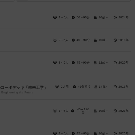
1～5人
50～90分
10歳～
2024年
2～5人
40～90分
10歳～
2018年
3～5人
45～90分
12歳～
2020年
2人用
45分前後
14歳～
2016年
15コーポデッキ「未来工学」
 Engineering the Future
45～120
1～6人
10歳～
2021年
分
1～5人
45～60分
10歳～
2025年