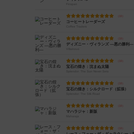
Finspan
コーヒートレーダーズ
Coffee Traders
ディズニー・ヴィランズ ―悪の勝利―
Villainous
宝石の煌き：沈まぬ太陽
Splendor: The Sun Never Sets
宝石の煌き：シルクロード（拡張）
Splendor: The Silk Road
マハラジャ：新版
Maharaja
レース・フォー・ザ・ギャラクシー：