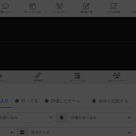
索
新着レビュー
ボードゲーム会
コミュニティ
掲示板一覧
スト
投稿履歴
ボ
ー
ドゲ
ーム
会
参加
コミュニティ
入り
持ってる
評価したゲーム
自分と
比較する