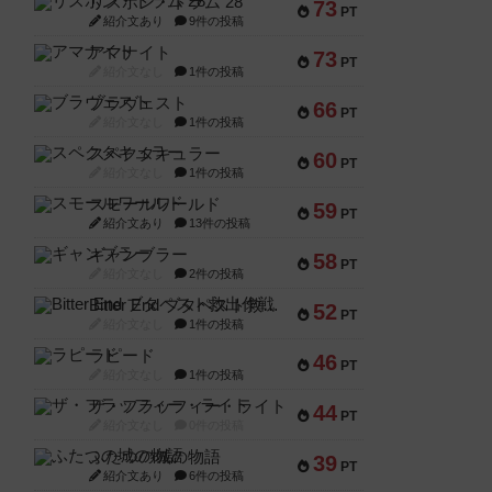
リスボン・トラム 28
73
PT
紹介文あり
9件の投稿
アマナイト
73
PT
紹介文なし
1件の投稿
ブラヴェスト
66
PT
紹介文なし
1件の投稿
スペクタキュラー
60
PT
紹介文なし
1件の投稿
スモールワールド
59
PT
紹介文あり
13件の投稿
ギャンブラー
58
PT
紹介文なし
2件の投稿
Bitter End ブタペスト救出作戦
52
PT
紹介文なし
1件の投稿
ラピード
46
PT
紹介文なし
1件の投稿
ザ・フラッフィー・ライト
44
PT
紹介文なし
0件の投稿
ふたつの城の物語
39
PT
紹介文あり
6件の投稿