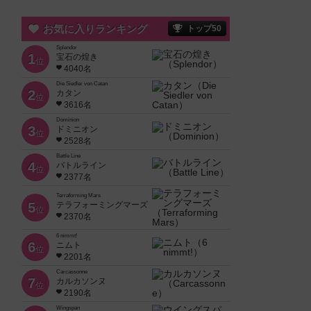
お気に入りランキング
トップ50
Splendor
1
宝石の煌き
位
4040名
Die Siedler von Catan
2
カタン
位
3616名
Dominion
3
ドミニオン
位
2528名
Battle Line
4
バトルライン
位
2377名
Terraforming Mars
5
テラフォーミングマーズ
位
2370名
6 nimmt!
6
ニムト
位
2201名
Carcassonne
7
カルカソンヌ
位
2190名
Wingspan