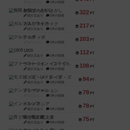
紹介文なし
1件の投稿
無限まちがいさがし
322
PT
紹介文あり
2件の投稿
ガルフストライク
217
PT
紹介文あり
1件の投稿
クルティボ
203
PT
紹介文なし
1件の投稿
1809
112
PT
紹介文あり
1件の投稿
ファースト・イン・フライト
108
PT
紹介文あり
3件の投稿
モズビ－ズ・レイダ－ズ
94
PT
紹介文あり
1件の投稿
テンプテーション
79
PT
紹介文なし
2件の投稿
インドネシア
78
PT
紹介文あり
2件の投稿
宵と暁の呪文書
75
PT
紹介文あり
8件の投稿