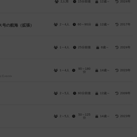
2人用
15分前後
12歳～
2024年
2～4人
60～90分
12歳～
2017年
ス号の航海（拡張）
1～4人
25分前後
8歳～
2024年
90～180
1～4人
14歳～
2023年
分
al Events
2～5人
60分前後
12歳～
2009年
50～125
2～5人
14歳～
2023年
分