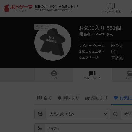
世界のボードゲームを楽しもう！
ボードゲーム専門の総合情報サイト
データベース
検
たまご
お気に入り 551個
[退会者:112629] さん
630個
マイボードゲーム
0件
参加コミュニティ
未設定
ウェブページ
トップ
マイボードゲーム
マイリ
全て
興味あり
経験あり
お気に