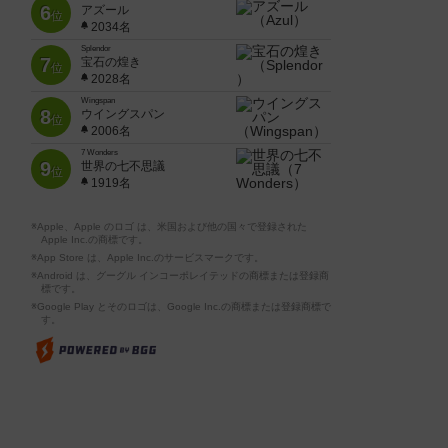
6
アズール
位
2034名
Splendor
7
宝石の煌き
位
2028名
Wingspan
8
ウイングスパン
位
2006名
7 Wonders
9
世界の七不思議
位
1919名
※Apple、Apple のロゴ は、米国および他の国々で登録された
Apple Inc.の商標です。
※App Store は、Apple Inc.のサービスマークです。
※Android は、グーグル インコーポレイテッドの商標または登録商
標です。
※Google Play とそのロゴは、Google Inc.の商標または登録商標で
す。