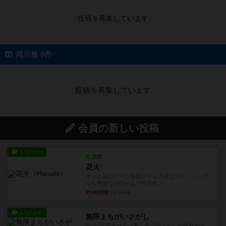
投稿を募集しています
掲示板 0件
投稿を募集しています
会員の新しい投稿
レビュー
充実
花火
ずっと前のドイツ年間ゲーム大賞ながら、シンプ
ルで簡単な小ゲームで今でも...
約3時間前
by tamio
レビュー
無限まちがいさがし
6つの場面カード（表、裏で違う絵）が何枚かあ