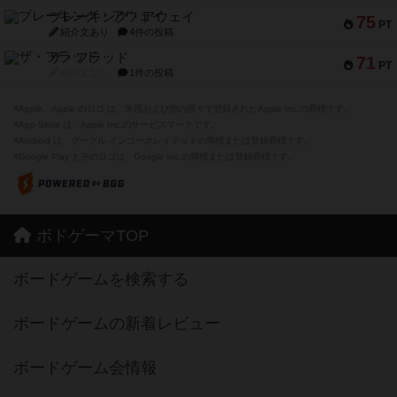
ブレーキング・アウェイ
75
PT
紹介文あり
4件の投稿
ザ・フラッド
71
PT
紹介文なし
1件の投稿
※Apple、Apple のロゴ は、米国および他の国々で登録されたApple Inc.の商標です。
※App Store は、Apple Inc.のサービスマークです。
※Android は、グーグル インコーポレイテッドの商標または登録商標です。
※Google Play とそのロゴは、Google Inc.の商標または登録商標です。
ボドゲーマTOP
ボードゲームを検索する
ボードゲームの新着レビュー
ボードゲーム会情報