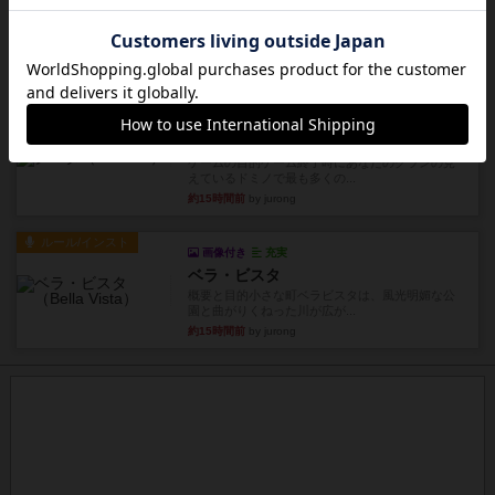
1809
ケビン・ザッカーがデザインした１ヘクス=２マイ
ルの戦役級シリーズは以下...
約14時間前
by Chaco
ルール/インスト
画像付き
充実
クマタ
ゲームの目的ゲーム終了時にあなたのクランの見
えているドミノで最も多くの...
約15時間前
by jurong
ルール/インスト
画像付き
充実
ベラ・ビスタ
概要と目的小さな町ベラビスタは、風光明媚な公
園と曲がりくねった川が広が...
約15時間前
by jurong