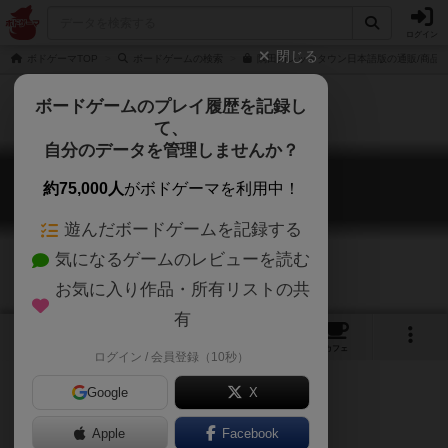
ログイン
閉じる
ボドゲーマTOP
ボードゲームの検索
隅田川レッドタウン日本語版の通販/商品
ボードゲームのプレイ履歴を記録し
て、
自分のデータを管理しませんか？
隅田川レッドタウン
約75,000人
がボドゲーマを利用中！
Sumidagawa Red Town
遊んだボードゲームを記録する
気になるゲームのレビューを読む
お気に入り作品・所有リストの共
有
1
16
トップ
画像
動画
レビュー
カフェ
ログイン / 会員登録（10秒）
Google
X
Apple
ご協力ください
Facebook