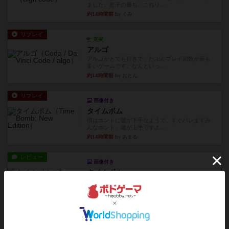
ました。息子の勝ち。これリ...
約14時間前
by くみ
リプレイ
充実
アルゴ
アルゴがとても好きで、たぶんプレイ回数が最も
多いゲームです。なんといっ...
約14時間前
by おとん
リプレイ
画像付き
タイムボム
僕はホントに嘘が下手なようで、すぐバレますみ
んなホント、嘘が上手ですよ...
約14時間前
by あまる
レビュー
画像付き
タイムボム
まず簡単で軽い！大人数で遊べる！それなのに小
箱！何より楽しい！！正体隠...
約14時間前
by あまる
レビュー
充実