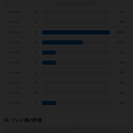
レーティングを行うには
ログイン
が必要です
0
0%
10点の人
0
0%
9点の人
5
45%
8点の人
3
27%
7点の人
1
9%
6点の人
1
9%
5点の人
0
0%
4点の人
0
0%
3点の人
0
0%
2点の人
1
9%
1点の人
プレイ感の評価
トグルスイッチを押すとプレイ感（
※
）の投票ができます