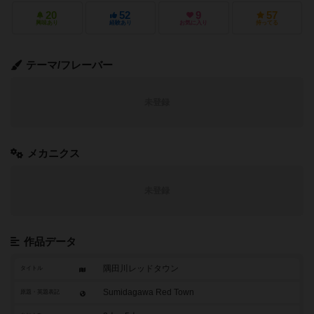
20
52
9
57
興味あり
経験あり
お気に入り
持ってる
テーマ/フレーバー
未登録
メカニクス
未登録
作品データ
隅田川レッドタウン
タイトル
Sumidagawa Red Town
原題・英題表記