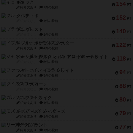
ギョッと
154
PT
紹介文あり
1件の投稿
クルティボ
152
PT
紹介文なし
1件の投稿
ブラヴェスト
140
PT
紹介文なし
1件の投稿
ドブル：ポケットモンスター
122
PT
紹介文あり
4件の投稿
ジャンヌ・ダルク-オルレアン ドロー＆ライト
118
PT
紹介文なし
5件の投稿
ファースト・イン・フライト
94
PT
紹介文あり
3件の投稿
ダイススローン
88
PT
紹介文なし
1件の投稿
ガルフストライク
80
PT
紹介文あり
1件の投稿
モズビ－ズ・レイダ－ズ
79
PT
紹介文あり
1件の投稿
リー対グラント
77
PT
紹介文あり
1件の投稿