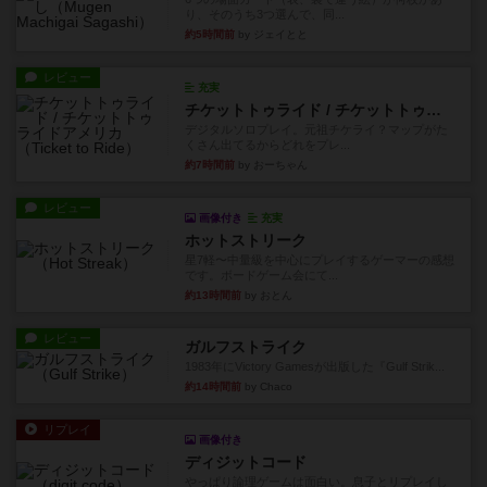
り、そのうち3つ選んで、同...
約5時間前
by ジェイとと
レビュー
充実
チケットトゥライド / チケットトゥライドアメリカ
デジタルソロプレイ。元祖チケライ？マップがた
くさん出てるからどれをプレ...
約7時間前
by おーちゃん
レビュー
画像付き
充実
ホットストリーク
星7軽〜中量級を中心にプレイするゲーマーの感想
です。ボードゲーム会にて...
約13時間前
by おとん
レビュー
ガルフストライク
1983年にVictory Gamesが出版した『Gulf Strik...
約14時間前
by Chaco
リプレイ
画像付き
ディジットコード
やっぱり論理ゲームは面白い。息子とリプレイし