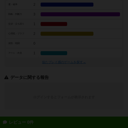
2
運・確率
3
戦略・判断力
1
交渉・立ち回り
2
心理戦・ブラフ
0
攻防・戦闘
1
アート・外見
似たプレイ感のゲームを探す→
データに関する報告
ログインするとフォームが表示されます
レビュー 0件