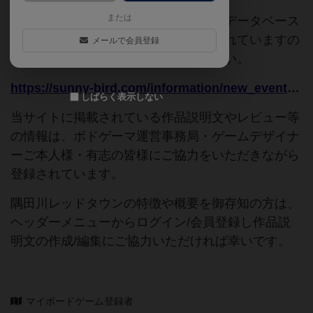
または
このページは情報が不足しています。データベース
追加申請時に以下の参考URLが入力されていますの
メールで会員登録
で、よろしければこちらもご覧ください。
https://sunny-bird.com/information/new_event/6940/
しばらく表示しない
当サイトに掲載されている作品説明文やレビュー等
の情報は、ボドゲーマ運営事務局・ゲームデザイナ
ーご本人様・有志の皆様にご協力をいただきながら
登録されています。
隅田川レッドタウンの特徴や概要を御存知の方は、
ヘッダーメニューからログイン/会員登録し作品説
明文の作成/編集にご協力いただければ幸いです。
マイボードゲーム登録者