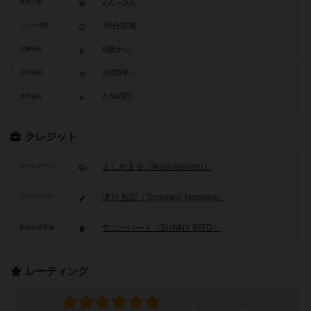
2人～5人
参加人数
30分前後
プレイ時間
8歳から
対象年齢
2026年～
発売時期
2,640円
参考価格
クレジット
ましかまる（Mashikamaru）
ゲームデザイン
津川 智宏（Tomohiro Tsugawa）
アートワーク
サニーバード（SUNNY BIRD）
関連企業/団体
レーティング