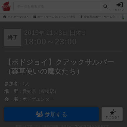
ログイン
ボドゲーマTOP
ボードゲーム会/イベント情報
愛知県のボードゲーム会
2019
11
3
日
年
月
日
曜日
終了
18:00～23:00
【ボドジョイ】クアックサルバー
（薬草使いの魔女たち）
参加者：
1人
場 所：
愛知県（豊橋駅）
会 場：
ボドゲエンター
参加する
気になる！
参加および気になる！機能の利用には
ボドゲーマへのログイン
が必要です。