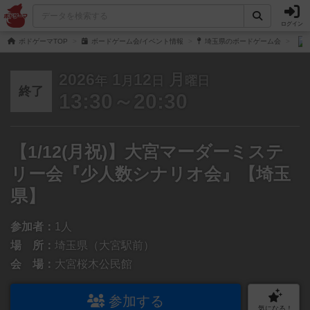
ログイン
ボドゲーマTOP
ボードゲーム会/イベント情報
埼玉県のボードゲーム会
2026
1
12
月
年
月
日
曜日
終了
13:30～20:30
【1/12(月祝)】大宮マーダーミステ
リー会『少人数シナリオ会』【埼玉
県】
参加者：
1人
場 所：
埼玉県（大宮駅前）
会 場：
大宮桜木公民館
参加する
気になる！