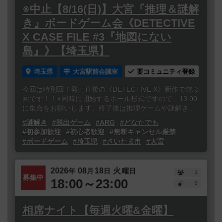
※中止【8/16(日)】大宮『推理＆謎解
き』ボードゲーム会《DETECTIVE
X CASE FILE #3『地図にない
島』》【埼玉県】
埼玉県
大宮駅前会議室
要コミュニティ登録
今回は特別回！発売直後の《DETECTIVE X》新作で遊ぶ
回です！！※同時に開始するホール形式ですので、13:00
に集合をお願いします。終了後は推理ゲームや謎解き...
#謎解き
#脱出ゲーム
#ARG
#どなたでも
#初参加歓迎
#初心者歓迎
#無断キャンセル厳禁
#ボードゲーム
#埼玉県
#さいたま市
#大宮
2026
08
18
火
年
月
日
曜日
1
募集中
18:00～23:00
0
相席ナイト【毎週火曜&金曜】