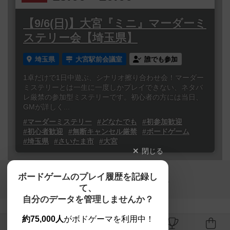
【9/6(日)】大宮『ミニ』マーダーミ
ステリー会【埼玉県】
埼玉県
大宮駅前会議室
誰でも参加
1卓だけで1日中遊ぶ、シナリオ擦り合わせ会！マーダー
ミステリーとは一生に一度しかプレイできない、ネタバ
レ厳禁の参加型ミステリーです。初心者の方には当日、
GMが詳しく...
#マーダーミステリー
#どなたでも
#初参加歓迎
#初心者歓迎
#無断キャンセル厳禁
#ボードゲーム
#埼玉県
#さいたま市
#大宮
閉じる
Copyright (c)
ボードゲームのプレイ履歴を記録し
【ボドゲーマ】ボードゲームの総合情報サイト
て、
All rights reserved.
自分のデータを管理しませんか？
約75,000人
がボドゲーマを利用中！