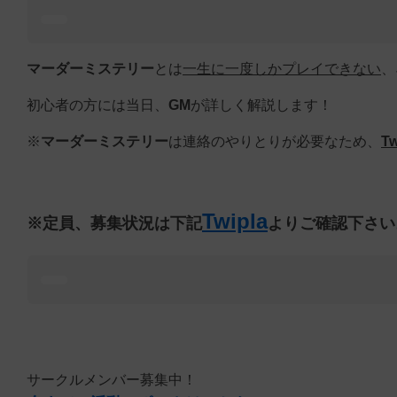
マーダーミステリー
とは
一生に一度しかプレイできない
、
初心者の方には当日、
GM
が詳しく解説します！
※
マーダーミステリー
は連絡のやりとりが必要なため、
Tw
Twipla
※定員、募集状況は下記
よりご確認下さい
サークルメンバー募集中！