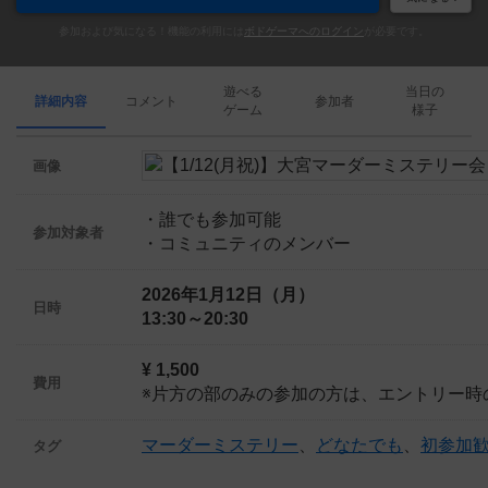
参加および気になる！機能の利用には
ボドゲーマへのログイン
が必要です。
遊べる
当日の
詳細内容
コメント
参加者
ゲーム
様子
画像
・誰でも参加可能
参加対象者
・コミュニティのメンバー
2026年1月12日（月）
日時
13:30～20:30
¥ 1,500
費用
※片方の部のみの参加の方は、エントリー時の
マーダーミステリー
、
どなたでも
、
初参加
タグ