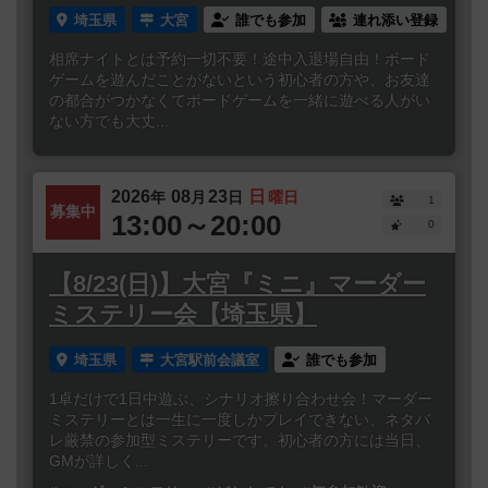
埼玉県
大宮
誰でも参加
連れ添い登録
相席ナイトとは予約一切不要！途中入退場自由！ボード
ゲームを遊んだことがないという初心者の方や、お友達
の都合がつかなくてボードゲームを一緒に遊べる人がい
ない方でも大丈...
2026
08
23
日
年
月
日
曜日
1
募集中
13:00～20:00
0
【8/23(日)】大宮『ミニ』マーダー
ミステリー会【埼玉県】
埼玉県
大宮駅前会議室
誰でも参加
1卓だけで1日中遊ぶ、シナリオ擦り合わせ会！マーダー
ミステリーとは一生に一度しかプレイできない、ネタバ
レ厳禁の参加型ミステリーです。初心者の方には当日、
GMが詳しく...