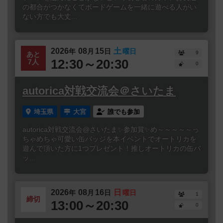
の都合がつかなくてボードゲームを一緒に遊べる人がい
ない方でも大丈...
2026
08
15
土
年
月
日
曜日
9
あと
12:30～20:30
7人
0
autorica対戦交流会＠さいたま
埼玉県
大宮
誰でも参加
autorica対戦交流会@さいたま✨参加賞✨め～～～～～っ
ちゃめちゃ可愛い缶バッジを本イベントでオートリカを
遊んで頂いた方に1つプレゼント！推しオートリカの缶バ
ッ...
2026
08
16
日
年
月
日
曜日
1
締切
13:00～20:30
0