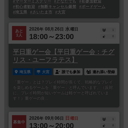
#マーダーミステリー
#どなたでも
#初参加歓迎
#初心者歓迎
#無断キャンセル厳禁
#ボードゲーム
#埼玉県
#さいたま市
#大宮
2026
08
26
水
年
月
日
曜日
1
あと
18:00～23:00
3人
0
平日重ゲー会【平日重ゲー会：チグ
リス・ユーフラテス】
埼玉県
大宮
誰でも参加
連れ添い登録
「重ゲー」とは？プレイ時間が長くて、戦略的なプレイ
を楽しめるゲームを「重ゲー」と呼んでいます。（反対
に、プレイ時間が短いゲームは軽ゲーと呼ばれていま
す！）重ゲーの良...
2026
09
06
日
年
月
日
曜日
1
募集中
13:00～20:00
0