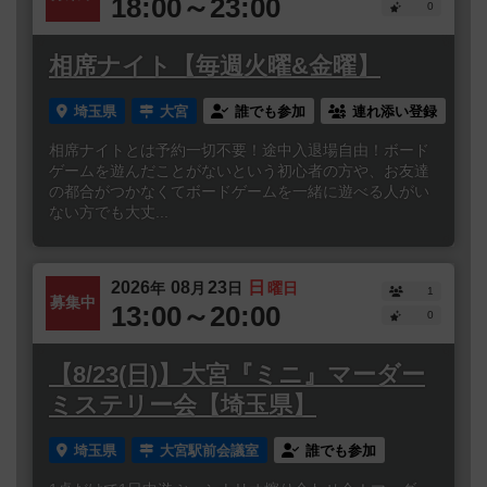
18:00～23:00
0
相席ナイト【毎週火曜&金曜】
埼玉県
大宮
誰でも参加
連れ添い登録
相席ナイトとは予約一切不要！途中入退場自由！ボード
ゲームを遊んだことがないという初心者の方や、お友達
の都合がつかなくてボードゲームを一緒に遊べる人がい
ない方でも大丈...
2026
08
23
日
年
月
日
曜日
1
募集中
13:00～20:00
0
【8/23(日)】大宮『ミニ』マーダー
ミステリー会【埼玉県】
埼玉県
大宮駅前会議室
誰でも参加