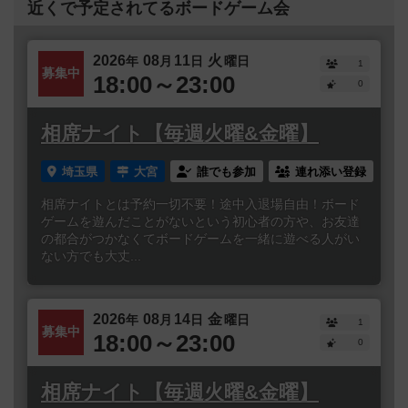
近くで予定されてるボードゲーム会
2026
08
11
火
年
月
日
曜日
1
募集中
18:00～23:00
0
相席ナイト【毎週火曜&金曜】
埼玉県
大宮
誰でも参加
連れ添い登録
相席ナイトとは予約一切不要！途中入退場自由！ボード
ゲームを遊んだことがないという初心者の方や、お友達
の都合がつかなくてボードゲームを一緒に遊べる人がい
ない方でも大丈...
2026
08
14
金
年
月
日
曜日
1
募集中
18:00～23:00
0
相席ナイト【毎週火曜&金曜】