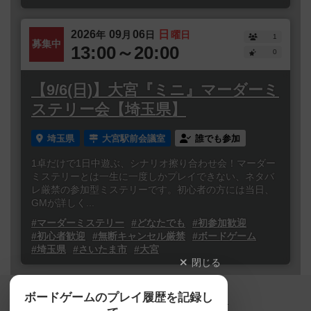
2026
09
06
日
年
月
日
曜日
1
募集中
13:00～20:00
0
【9/6(日)】大宮『ミニ』マーダーミ
ステリー会【埼玉県】
埼玉県
大宮駅前会議室
誰でも参加
1卓だけで1日中遊ぶ、シナリオ擦り合わせ会！マーダー
ミステリーとは一生に一度しかプレイできない、ネタバ
レ厳禁の参加型ミステリーです。初心者の方には当日、
GMが詳しく...
#マーダーミステリー
#どなたでも
#初参加歓迎
#初心者歓迎
#無断キャンセル厳禁
#ボードゲーム
#埼玉県
#さいたま市
#大宮
閉じる
Copyright (c)
ボードゲームのプレイ履歴を記録し
【ボドゲーマ】ボードゲームの総合情報サイト