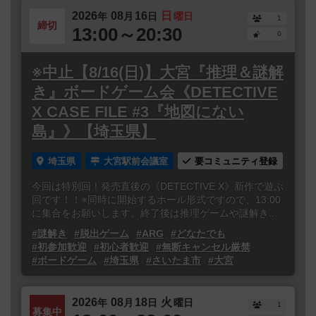
2026
08
16
日
年
月
日
曜日
1
締切
13:00～20:30
0
※中止【8/16(日)】大宮『推理＆謎解
き』ボードゲーム会《DETECTIVE
X CASE FILE #3『地図にない
島』》【埼玉県】
埼玉県
大宮駅前会議室
要コミュニティ登録
今回は特別回！発売直後の《DETECTIVE X》新作で遊ぶ
回です！！※同時に開始するホール形式ですので、13:00
に集合をお願いします。終了後は推理ゲームや謎解き...
#謎解き
#脱出ゲーム
#ARG
#どなたでも
#初参加歓迎
#初心者歓迎
#無断キャンセル厳禁
#ボードゲーム
#埼玉県
#さいたま市
#大宮
2026
08
18
火
年
月
日
曜日
1
募集中