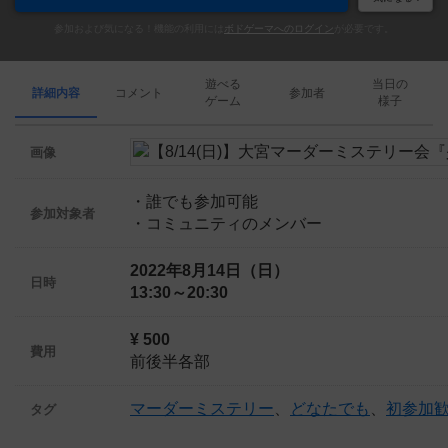
参加および気になる！機能の利用には
ボドゲーマへのログイン
が必要です。
遊べる
当日の
詳細内容
コメント
参加者
ゲーム
様子
画像
・誰でも参加可能
参加対象者
・コミュニティのメンバー
2022年8月14日（日）
日時
13:30～20:30
¥ 500
費用
前後半各部
マーダーミステリー
、
どなたでも
、
初参加
タグ