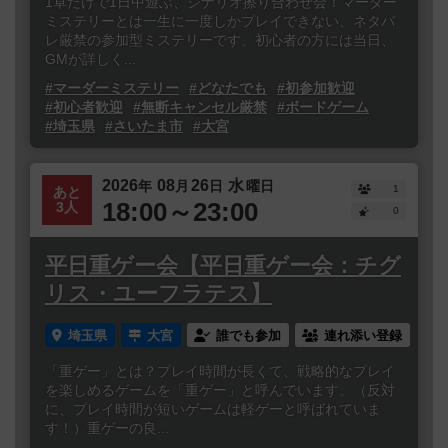
1卓だけで1日中遊ぶ、シナリオ擦り合わせ会！マーダー
ミステリーとは一生に一度しかプレイできない、ネタバ
レ厳禁の参加型ミステリーです。初心者の方には当日、
GMが詳しく...
#マーダーミステリー
#どなたでも
#初参加歓迎
#初心者歓迎
#無断キャンセル厳禁
#ボードゲーム
#埼玉県
#さいたま市
#大宮
2026
08
26
水
年
月
日
曜日
1
あと
18:00～23:00
3人
0
平日重ゲー会【平日重ゲー会：チグ
リス・ユーフラテス】
埼玉県
大宮
誰でも参加
連れ添い登録
「重ゲー」とは？プレイ時間が長くて、戦略的なプレイ
を楽しめるゲームを「重ゲー」と呼んでいます。（反対
に、プレイ時間が短いゲームは軽ゲーと呼ばれていま
す！）重ゲーの良...