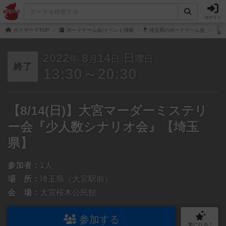
ログイン
ボドゲーマTOP
ボードゲーム会/イベント情報
埼玉県のボードゲーム会
2022
8
14
日
年
月
日
曜日
終了
13:30～20:30
【8/14(日)】大宮マーダーミステリ
ー会『少人数シナリオ会』【埼玉
県】
参加者：
1人
場 所：
埼玉県（大宮駅前）
会 場：
大宮桜木公民館
参加する
気になる！