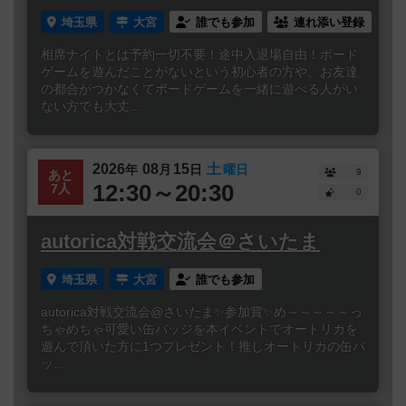
埼玉県
大宮
誰でも参加
連れ添い登録
相席ナイトとは予約一切不要！途中入退場自由！ボード
ゲームを遊んだことがないという初心者の方や、お友達
の都合がつかなくてボードゲームを一緒に遊べる人がい
ない方でも大丈...
2026
08
15
土
年
月
日
曜日
9
あと
12:30～20:30
7人
0
autorica対戦交流会＠さいたま
埼玉県
大宮
誰でも参加
autorica対戦交流会@さいたま✨参加賞✨め～～～～～っ
ちゃめちゃ可愛い缶バッジを本イベントでオートリカを
遊んで頂いた方に1つプレゼント！推しオートリカの缶バ
ッ...