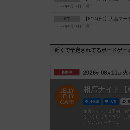
2022年6月12日 日曜日
【8/14(日)】大宮
終了
2022年8月14日 日曜日
近くで予定されてるボードゲー
2026
08
11
火
募集中
年
月
日
相席ナイト【
埼玉県
大宮
相席ナイトとは予約一切
という初心者の方や、お
いない方でも大丈...