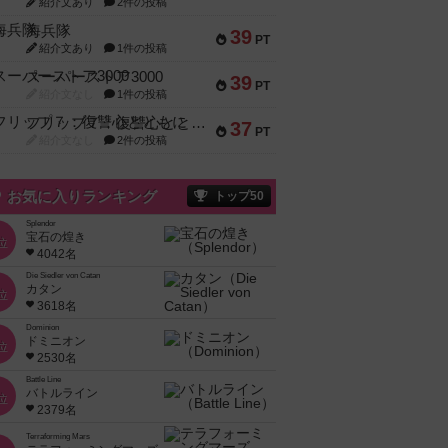
紹介文あり
2件の投稿
海兵隊
39
PT
紹介文あり
1件の投稿
スーパーストア3000
39
PT
紹介文なし
1件の投稿
フリップ７：復讐心とともに
37
PT
紹介文なし
2件の投稿
お気に入りランキング
トップ50
Splendor
宝石の煌き
位
4042名
Die Siedler von Catan
カタン
位
3618名
Dominion
ドミニオン
位
2530名
Battle Line
バトルライン
位
2379名
Terraforming Mars