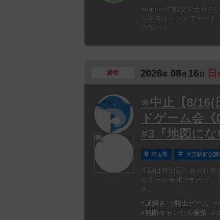
autorica対戦交流
ジを本イベントでオート
の缶バッ...
2026
08
16
日
締切
年
月
日
※中止【8/1
ドゲーム会《DET
#3『地図に
埼玉県
大宮駅前会議
今回は特別回！発売直後の《
るホール形式ですので、1
き...
#謎解き
#脱出ゲーム
#
#無断キャンセル厳禁
#