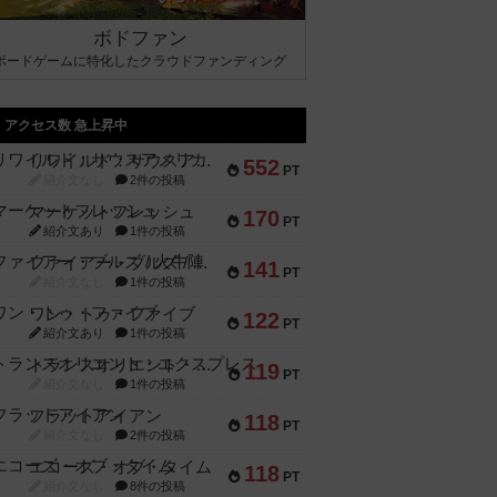
ボドファン
ボードゲームに特化したクラウドファンディング
アクセス数 急上昇中
リワイルド：サウスアメリカ
552
PT
紹介文なし
2件の投稿
マーケットフレッシュ
170
PT
紹介文あり
1件の投稿
ファイアー・ブルズ / 火牛陣
141
PT
紹介文なし
1件の投稿
ワン・トゥ・ファイブ
122
PT
紹介文あり
1件の投稿
トランスオリエント・エクスプレス
119
PT
紹介文なし
1件の投稿
フラットアイアン
118
PT
紹介文なし
2件の投稿
エコーズ・オブ・タイム
118
PT
紹介文なし
8件の投稿