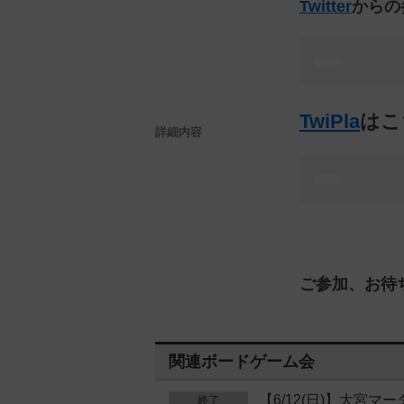
Twitter
からの
TwiPla
はこ
詳細内容
ご参加、お待
関連ボードゲーム会
【6/12(日)】大宮
終了