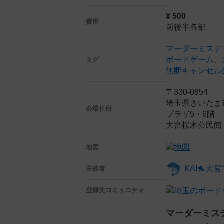
¥ 500
費用
前後半各部
マーダーミステ
ボードゲーム
、
タグ
無断キャンセル
〒330-0854
埼玉県さいたま
会場住所
プラザ5・6階
大宮桜木公民館
地図
KAI🐬
主催者
登録先
コミュニティ
マーダーミス