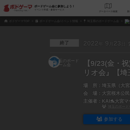
ボードゲーム会に参加しよう！
イベント作成・参加サービス
データベース
検
ボドゲーマTOP
ボードゲーム会/イベント情報
埼玉県のボードゲーム会
2022
9
23
終了
年
月
日
【9/23(金
リオ会』【埼
場 所：
埼玉県（大宮
会 場：
大宮桜木公民
主催者：
KAI🐬大
埼玉のボード
参加する