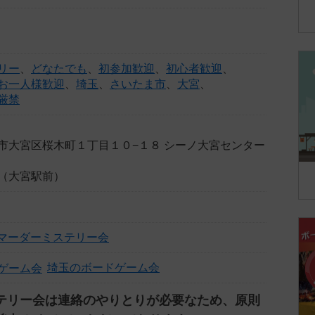
リー
、
どなたでも
、
初参加歓迎
、
初心者歓迎
、
お一人様歓迎
、
埼玉
、
さいたま市
、
大宮
、
厳禁
市大宮区桜木町１丁目１０−１８ シーノ大宮センター
（大宮駅前）
大宮マーダーミステリー会
埼玉のボードゲーム会
テリー会は連絡のやりとりが必要なため、原則