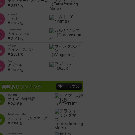
テラフォーミングマーズ
位
2372名
6 nimmt!
ニムト
位
2202名
Carcassonne
カルカソンヌ
位
2191名
Wingspan
ウイングスパン
位
2151名
Azul
アズール
位
1904名
興味ありランキング
トップ50
SCYTHE
サイズ -大鎌戦役-
位
2416名
Terraforming Mars
テラフォーミングマーズ
位
2396名
Stone Garden