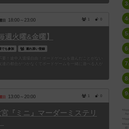
3
4
1
0
18:00～23:00
曜日
5
毎週火曜&金曜】
6
誰でも参加
連れ添い登録
不要！途中入退場自由！ボードゲームを遊んだことがない
7
友達の都合がつかなくてボードゲームを一緒に遊べる人が
8
9
1
0
13:00～20:00
曜日
※A
)】大宮『ミニ』マーダーミステリ
Ap
※Ap
】
※A
標