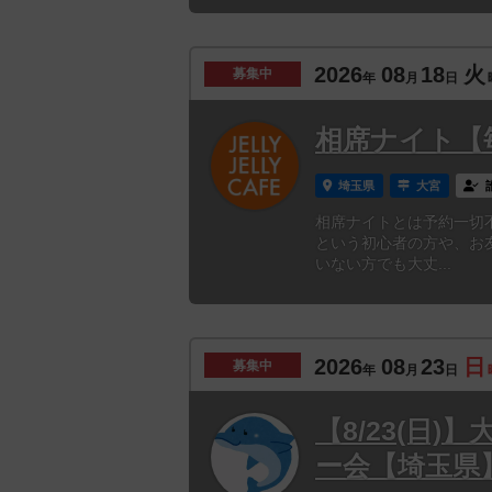
2026
08
18
火
募集中
年
月
日
相席ナイト【
埼玉県
大宮
相席ナイトとは予約一切
という初心者の方や、お
いない方でも大丈...
2026
08
23
日
募集中
年
月
日
【8/23(日
ー会【埼玉県