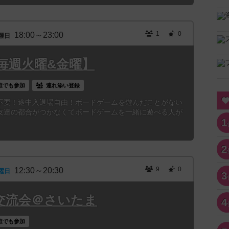
1
0
18:00～23:00
曜日
毎週火曜&金曜】
誰でも参加
連れ添い登録
不要！途中入退場自由！ボードゲームを遊んだことがない
友達の都合がつかなくてボードゲームを一緒に遊べる人が
1
2
9
0
12:30～20:30
曜日
3
対戦交流会＠さいたま
4
誰でも参加