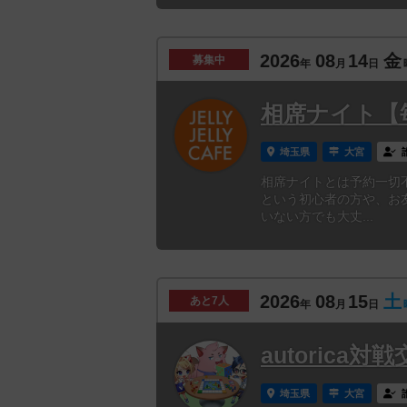
2026
08
14
金
募集中
年
月
日
相席ナイト【
埼玉県
大宮
相席ナイトとは予約一切
という初心者の方や、お
いない方でも大丈...
2026
08
15
土
あと
7人
年
月
日
autorica
埼玉県
大宮