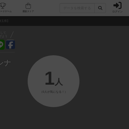
ログイン
フェ/店舗
人気ボードゲーム
通販ストア
埼玉県】
アして
げよう
シナ
1
人
（0人が気になる！）