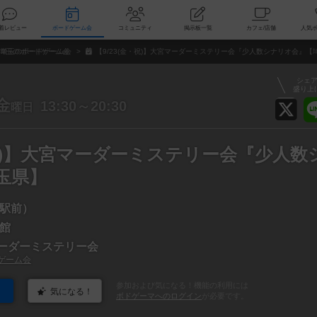
索
新着レビュー
ボードゲーム会
コミュニティ
掲示板一覧
カ
埼玉のボードゲーム会
【9/23(金・祝)】大宮マーダーミステリー会『少人数シナリオ会』【
シェ
盛り上
金
13:30～20:30
曜日
・祝)】大宮マーダーミステリー会『少人数
玉県】
駅前）
館
宮マーダーミステリー会
ゲーム会
参加および気になる！機能の利用には
気になる！
ボドゲーマへのログイン
が必要です。