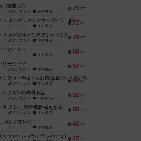
南北戦争
79
PT
紹介文あり
1件の投稿
キャプテン・フリップ：イスラ・ボンバ
72
PT
紹介文なし
2件の投稿
メメントオンラインタクティクス
70
PT
紹介文あり
4件の投稿
パーミッド
68
PT
紹介文なし
1件の投稿
クリーグ
57
PT
紹介文あり
1件の投稿
セミファイナル ～お前はまだ生きている～
53
PT
紹介文あり
1件の投稿
ふたつの街の物語
52
PT
紹介文あり
18件の投稿
クランク! ：冒険者たち（拡張）
50
PT
紹介文あり
4件の投稿
とうほうの！
42
PT
紹介文なし
1件の投稿
スターマイン・ラミー ポケット
42
PT