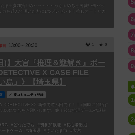
5
会@さいたま✨参加賞✨め～～～～～っちゃめちゃ可愛い缶バッ
リカを遊んで頂いた方に1つプレゼント！推しオートリカ
6
7
1
0
13:00～20:30
曜日
8
6(日)】大宮『推理＆謎解き』ボー
9
ECTIVE X CASE FILE
ない島』》【埼玉県】
室
要コミュニティ登録
1
DETECTIVE X》新作で遊ぶ回です！！※同時に開始す
3:00に集合をお願いします。終了後は推理ゲームや謎解
2
ARG
#どなたでも
#初参加歓迎
#初心者歓迎
ボードゲーム
#埼玉県
#さいたま市
#大宮