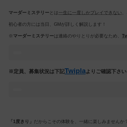
マーダーミステリー
とは
一生に一度しかプレイできない
、
初心者の方には当日、GMが詳しく解説します！
※
マーダーミステリー
は連絡のやりとりが必要なため、
Tw
Twipla
※定員、募集状況は下記
よりご確認下さい
「1度きり」
だからこその体験を、一緒に楽しみませんか