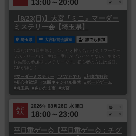
13:00～20:00
0
【8/23(日)】大宮『ミニ』マーダー
ミステリー会【埼玉県】
埼玉県
大宮駅前会議室
誰でも参加
1卓だけで1日中遊ぶ、シナリオ擦り合わせ会！マーダー
ミステリーとは一生に一度しかプレイできない、ネタバ
レ厳禁の参加型ミステリーです。初心者の方には当日、
GMが詳しく...
#マーダーミステリー
#どなたでも
#初参加歓迎
#初心者歓迎
#無断キャンセル厳禁
#ボードゲーム
#埼玉県
#さいたま市
#大宮
2026
08
26
水
年
月
日
曜日
1
あと
18:00～23:00
3人
0
平日重ゲー会【平日重ゲー会：チグ