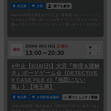
埼玉県
大宮
誰でも参加
autorica対戦交流会@さいたま✨参加賞✨め～～～～～っ
ちゃめちゃ可愛い缶バッジを本イベントでオートリカを
遊んで頂いた方に1つプレゼント！推しオートリカの缶バ
ッ...
2026
08
16
日
年
月
日
曜日
1
締切
13:00～20:30
0
※中止【8/16(日)】大宮『推理＆謎解
き』ボードゲーム会《DETECTIVE
X CASE FILE #3『地図にない
島』》【埼玉県】
埼玉県
大宮駅前会議室
要コミュニティ登録
今回は特別回！発売直後の《DETECTIVE X》新作で遊ぶ
回です！！※同時に開始するホール形式ですので、13:00