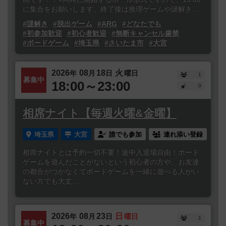
に集合をお願いします。終了後は推理ゲームや謎解き...
#謎解き
#脱出ゲーム
#ARG
#どなたでも
#初参加歓迎
#初心者歓迎
#無断キャンセル厳禁
#ボードゲーム
#埼玉県
#さいたま市
#大宮
2026
08
18
火
年
月
日
曜日
1
募集中
18:00～23:00
0
相席ナイト【毎週火曜&金曜】
埼玉県
大宮
誰でも参加
連れ添い登録
相席ナイトとは予約一切不要！途中入退場自由！ボード
ゲームを遊んだことがないという初心者の方や、お友達
の都合がつかなくてボードゲームを一緒に遊べる人がい
ない方でも大丈...
2026
08
23
日
年
月
日
曜日
1
募集中