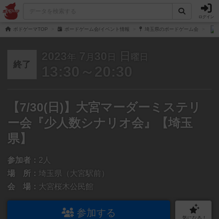
ログイン
ボドゲーマTOP
ボードゲーム会/イベント情報
埼玉県のボードゲーム会
2023
7
30
日
年
月
日
曜日
終了
13:30～20:30
【7/30(日)】大宮マーダーミステリ
ー会『少人数シナリオ会』【埼玉
県】
参加者：
2人
場 所：
埼玉県（大宮駅前）
会 場：
大宮桜木公民館
参加する
気になる！