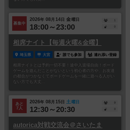
2026
08
14
金
年
月
日
曜日
1
募集中
18:00～23:00
0
相席ナイト【毎週火曜&金曜】
埼玉県
大宮
誰でも参加
連れ添い登録
相席ナイトとは予約一切不要！途中入退場自由！ボード
ゲームを遊んだことがないという初心者の方や、お友達
の都合がつかなくてボードゲームを一緒に遊べる人がい
ない方でも大丈...
2026
08
15
土
年
月
日
曜日
9
あと
12:30～20:30
7人
0
autorica対戦交流会＠さいたま