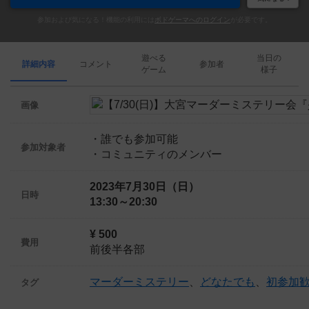
参加および気になる！機能の利用には
ボドゲーマへのログイン
が必要です。
遊べる
当日の
詳細内容
コメント
参加者
ゲーム
様子
画像
・誰でも参加可能
参加対象者
・コミュニティのメンバー
2023年7月30日（日）
日時
13:30～20:30
¥ 500
費用
前後半各部
マーダーミステリー
、
どなたでも
、
初参加
タグ