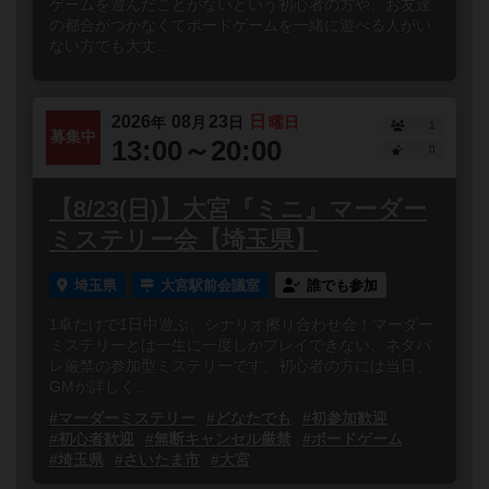
ゲームを遊んだことがないという初心者の方や、お友達
の都合がつかなくてボードゲームを一緒に遊べる人がい
ない方でも大丈...
2026
08
23
日
年
月
日
曜日
1
募集中
13:00～20:00
0
【8/23(日)】大宮『ミニ』マーダー
ミステリー会【埼玉県】
埼玉県
大宮駅前会議室
誰でも参加
1卓だけで1日中遊ぶ、シナリオ擦り合わせ会！マーダー
ミステリーとは一生に一度しかプレイできない、ネタバ
レ厳禁の参加型ミステリーです。初心者の方には当日、
GMが詳しく...
#マーダーミステリー
#どなたでも
#初参加歓迎
#初心者歓迎
#無断キャンセル厳禁
#ボードゲーム
#埼玉県
#さいたま市
#大宮