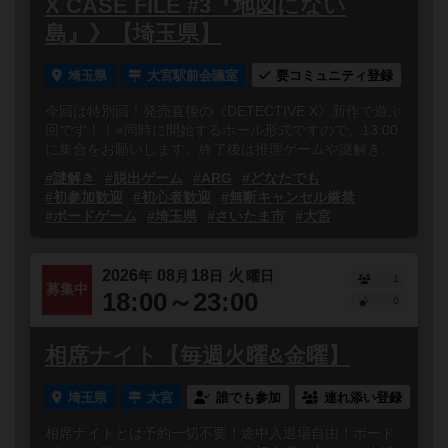
X CASE FILE #3『地図にない
島』》【埼玉県】
埼玉県
大宮駅前会議室
要コミュニティ登録
今回は特別回！発売直後の《DETECTIVE X》新作で遊ぶ
回です！！※同時に開始するホール形式ですので、13:00
に集合をお願いします。終了後は推理ゲームや謎解き...
#謎解き
#脱出ゲーム
#ARG
#どなたでも
#初参加歓迎
#初心者歓迎
#無断キャンセル厳禁
#ボードゲーム
#埼玉県
#さいたま市
#大宮
2026
08
18
火
年
月
日
曜日
1
募集中
18:00～23:00
0
相席ナイト【毎週火曜&金曜】
埼玉県
大宮
誰でも参加
連れ添い登録
相席ナイトとは予約一切不要！途中入退場自由！ボード