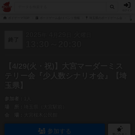
ログイン
ボドゲーマTOP
ボードゲーム会/イベント情報
埼玉県のボードゲーム会
2025
4
29
火
年
月
日
曜日
終了
13:30～20:30
【4/29(火・祝)】大宮マーダーミス
テリー会『少人数シナリオ会』【埼
玉県】
参加者：
1人
場 所：
埼玉県（大宮駅前）
会 場：
大宮桜木公民館
参加する
気になる！