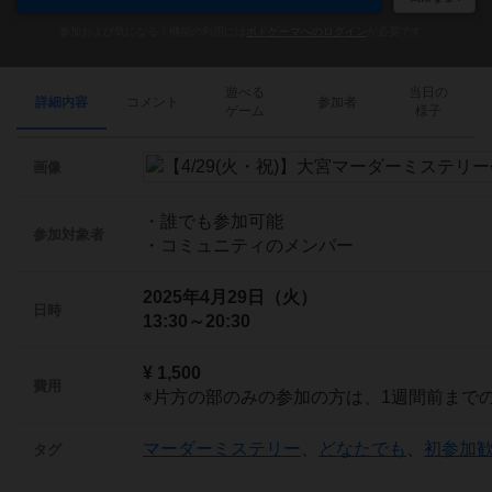
参加および気になる！機能の利用には
ボドゲーマへのログイン
が必要です。
遊べる
当日の
詳細内容
コメント
参加者
ゲーム
様子
画像
・誰でも参加可能
参加対象者
・コミュニティのメンバー
2025年4月29日（火）
日時
13:30～20:30
¥ 1,500
費用
※片方の部のみの参加の方は、1週間前までの
マーダーミステリー
、
どなたでも
、
初参加
タグ