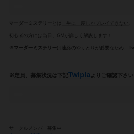
マーダーミステリー
とは
一生に一度しかプレイできない
、
初心者の方には当日、GMが詳しく解説します！
※
マーダーミステリー
は連絡のやりとりが必要なため、
Tw
Twipla
※定員、募集状況は下記
よりご確認下さい
サークルメンバー募集中！