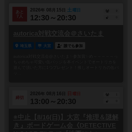
2026
08
15
土
年
月
日
曜日
9
あと
12:30～20:30
7人
0
autorica対戦交流会＠さいたま
埼玉県
大宮
誰でも参加
autorica対戦交流会@さいたま✨参加賞✨め～～～～～っ
ちゃめちゃ可愛い缶バッジを本イベントでオートリカを
遊んで頂いた方に1つプレゼント！推しオートリカの缶バ
ッ...
2026
08
16
日
年
月
日
曜日
1
締切
13:00～20:30
0
※中止【8/16(日)】大宮『推理＆謎解
き』ボードゲーム会《DETECTIVE