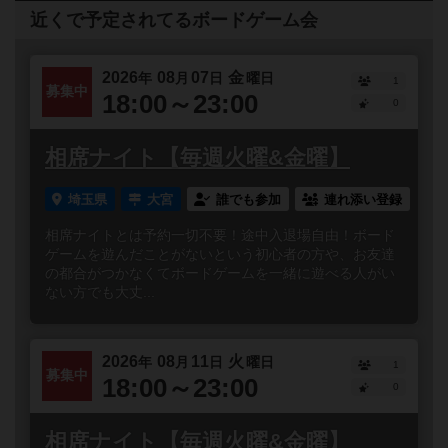
近くで予定されてるボードゲーム会
2026
08
07
金
年
月
日
曜日
1
募集中
18:00～23:00
0
相席ナイト【毎週火曜&金曜】
埼玉県
大宮
誰でも参加
連れ添い登録
相席ナイトとは予約一切不要！途中入退場自由！ボード
ゲームを遊んだことがないという初心者の方や、お友達
の都合がつかなくてボードゲームを一緒に遊べる人がい
ない方でも大丈...
2026
08
11
火
年
月
日
曜日
1
募集中
18:00～23:00
0
相席ナイト【毎週火曜&金曜】