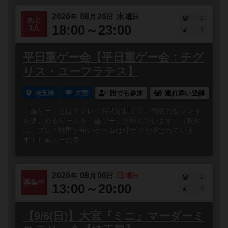
2026
08
26
水
年
月
日
曜日
1
あと
18:00～23:00
3人
0
平日重ゲー会【平日重ゲー会：チグ
リス・ユーフラテス】
埼玉県
大宮
誰でも参加
連れ添い登録
「重ゲー」とは？プレイ時間が長くて、戦略的なプレイ
を楽しめるゲームを「重ゲー」と呼んでいます。（反対
に、プレイ時間が短いゲームは軽ゲーと呼ばれていま
す！）重ゲーの良...
2026
09
06
日
年
月
日
曜日
1
募集中
13:00～20:00
0
【9/6(日)】大宮『ミニ』マーダーミ