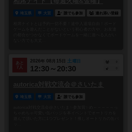
相席ナイト【毎週火曜&金曜】
埼玉県
大宮
誰でも参加
連れ添い登録
相席ナイトとは予約一切不要！途中入退場自由！ボード
ゲームを遊んだことがないという初心者の方や、お友達
の都合がつかなくてボードゲームを一緒に遊べる人がい
ない方でも大丈...
2026
08
15
土
年
月
日
曜日
9
あと
12:30～20:30
7人
0
autorica対戦交流会＠さいたま
埼玉県
大宮
誰でも参加
autorica対戦交流会@さいたま✨参加賞✨め～～～～～っ
ちゃめちゃ可愛い缶バッジを本イベントでオートリカを
遊んで頂いた方に1つプレゼント！推しオートリカの缶バ
ッ...