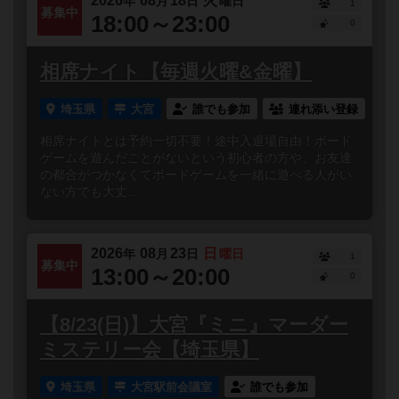
2026
08
18
火
年
月
日
曜日
1
募集中
18:00～23:00
0
相席ナイト【毎週火曜&金曜】
埼玉県
大宮
誰でも参加
連れ添い登録
相席ナイトとは予約一切不要！途中入退場自由！ボード
ゲームを遊んだことがないという初心者の方や、お友達
の都合がつかなくてボードゲームを一緒に遊べる人がい
ない方でも大丈...
2026
08
23
日
年
月
日
曜日
1
募集中
13:00～20:00
0
【8/23(日)】大宮『ミニ』マーダー
ミステリー会【埼玉県】
埼玉県
大宮駅前会議室
誰でも参加