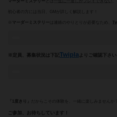
マーダーミステリー
とは
一生に一度しかプレイできない
、
初心者の方には当日、GMが詳しく解説します！
※
マーダーミステリー
は連絡のやりとりが必要なため、
Tw
Twipla
※定員、募集状況は下記
よりご確認下さい
「1度きり」
だからこその体験を、一緒に楽しみませんか
ご参加、お待ちしています！