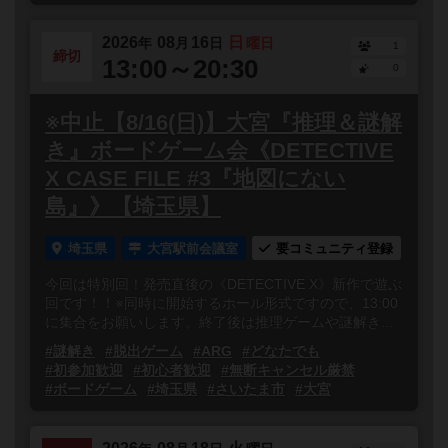
2026
08
16
日
年
月
日
曜日
1
締切
13:00～20:30
0
※中止【8/16(日)】大宮『推理＆謎解
き』ボードゲーム会《DETECTIVE
X CASE FILE #3『地図にない
島』》【埼玉県】
埼玉県
大宮駅前会議室
要コミュニティ登録
今回は特別回！発売直後の《DETECTIVE X》新作で遊ぶ
回です！！※同時に開始するホール形式ですので、13:00
に集合をお願いします。終了後は推理ゲームや謎解き...
#謎解き
#脱出ゲーム
#ARG
#どなたでも
#初参加歓迎
#初心者歓迎
#無断キャンセル厳禁
#ボードゲーム
#埼玉県
#さいたま市
#大宮