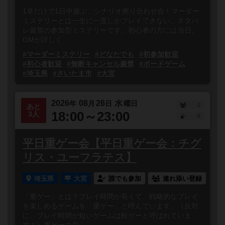
1卓だけで1日中遊ぶ、シナリオ擦り合わせ会！マーダー
ミステリーとは一生に一度しかプレイできない、ネタバ
レ厳禁の参加型ミステリーです。初心者の方には当日、
GMが詳しく...
#マーダーミステリー
#どなたでも
#初参加歓迎
#初心者歓迎
#無断キャンセル厳禁
#ボードゲーム
#埼玉県
#さいたま市
#大宮
2026
08
26
水
年
月
日
曜日
1
あと
18:00～23:00
3人
0
平日重ゲー会【平日重ゲー会：チグ
リス・ユーフラテス】
埼玉県
大宮
誰でも参加
連れ添い登録
「重ゲー」とは？プレイ時間が長くて、戦略的なプレイ
を楽しめるゲームを「重ゲー」と呼んでいます。（反対
に、プレイ時間が短いゲームは軽ゲーと呼ばれていま