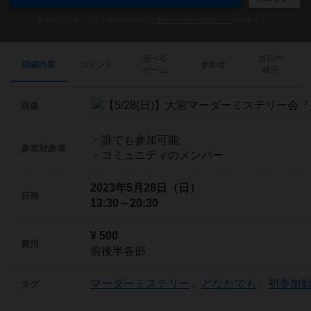
参加および気になる！機能の利用には
ボドゲーマへのログイン
が必要です。
遊べる
当日の
詳細内容
コメント
参加者
ゲーム
様子
画像
・誰でも参加可能
参加対象者
・コミュニティのメンバー
2023年5月28日（日）
日時
13:30～20:30
¥ 500
費用
前後半各部
マーダーミステリー
、
どなたでも
、
初参加
タグ