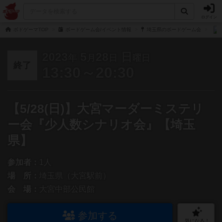
ログイン
ボドゲーマTOP
ボードゲーム会/イベント情報
埼玉県のボードゲーム会
2023
5
28
日
年
月
日
曜日
終了
13:30～20:30
【5/28(日)】大宮マーダーミステリ
ー会『少人数シナリオ会』【埼玉
県】
参加者：
1人
場 所：
埼玉県（大宮駅前）
会 場：
大宮中部公民館
参加する
気になる！