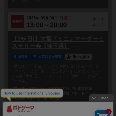
す！）重ゲーの良...
2026
09
06
日
年
月
日
曜日
1
募集中
13:00～20:00
0
【9/6(日)】大宮『ミニ』マーダーミ
ステリー会【埼玉県】
埼玉県
大宮駅前会議室
誰でも参加
1卓だけで1日中遊ぶ、シナリオ擦り合わせ会！マーダー
ミステリーとは一生に一度しかプレイできない、ネタバ
レ厳禁の参加型ミステリーです。初心者の方には当日、
GMが詳しく...
#マーダーミステリー
#どなたでも
#初参加歓迎
#初心者歓迎
#無断キャンセル厳禁
#ボードゲーム
#埼玉県
#さいたま市
#大宮
閉じる
Copyright (c)