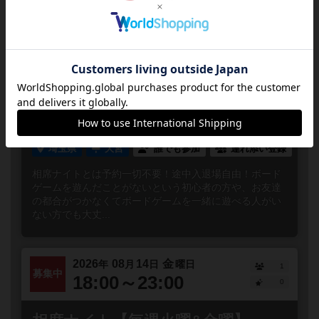
近くで予定されてるボードゲーム会
2026
08
11
火
年
月
日
曜日
1
募集中
18:00～23:00
0
相席ナイト【毎週火曜&金曜】
埼玉県
大宮
誰でも参加
連れ添い登録
相席ナイトとは予約一切不要！途中入退場自由！ボード
ゲームを遊んだことがないという初心者の方や、お友達
の都合がつかなくてボードゲームを一緒に遊べる人がい
ない方でも大丈...
2026
08
14
金
年
月
日
曜日
1
募集中
18:00～23:00
0