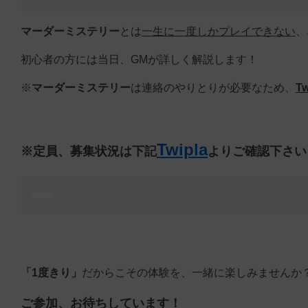
マーダーミステリー
とは
一生に一度しかプレイできない
、
初心者の方には当日、GMが詳しく解説します！
※
マーダーミステリー
は連絡のやりとりが必要なため、
Tw
Twipla
※定員、募集状況は下記
よりご確認下さい
「1度きり」
だからこその体験を、一緒に楽しみませんか
ご参加、お待ちしています！