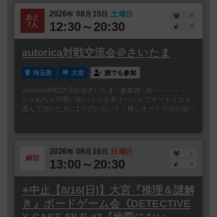
2026
08
15
土
年
月
日
曜日
9
あと
12:30～20:30
7人
0
autorica対戦交流会＠さいたま
埼玉県
大宮
誰でも参加
autorica対戦交流会@さいたま✨参加賞✨め～～～～～っ
ちゃめちゃ可愛い缶バッジを本イベントでオートリカを
遊んで頂いた方に1つプレゼント！推しオートリカの缶バ
ッ...
2026
08
16
日
年
月
日
曜日
1
締切
13:00～20:30
0
※中止【8/16(日)】大宮『推理＆謎解
き』ボードゲーム会《DETECTIVE