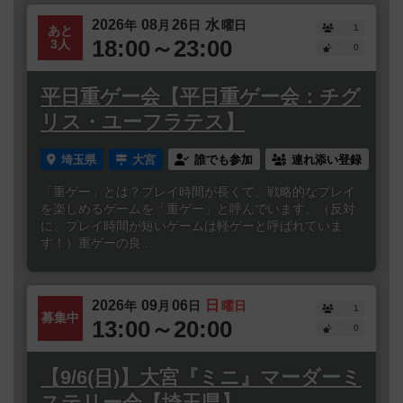
2026
08
26
水
年
月
日
曜日
1
あと
18:00～23:00
3人
0
平日重ゲー会【平日重ゲー会：チグ
リス・ユーフラテス】
埼玉県
大宮
誰でも参加
連れ添い登録
「重ゲー」とは？プレイ時間が長くて、戦略的なプレイ
を楽しめるゲームを「重ゲー」と呼んでいます。（反対
に、プレイ時間が短いゲームは軽ゲーと呼ばれていま
す！）重ゲーの良...
2026
09
06
日
年
月
日
曜日
1
募集中
13:00～20:00
0
【9/6(日)】大宮『ミニ』マーダーミ
ステリー会【埼玉県】