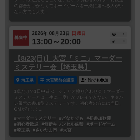
の都合がつかなくてボードゲームを一緒に遊べる人がい
ない方でも大丈...
2026
08
23
日
年
月
日
曜日
1
募集中
13:00～20:00
0
【8/23(日)】大宮『ミニ』マーダー
ミステリー会【埼玉県】
埼玉県
大宮駅前会議室
誰でも参加
1卓だけで1日中遊ぶ、シナリオ擦り合わせ会！マーダー
ミステリーとは一生に一度しかプレイできない、ネタバ
レ厳禁の参加型ミステリーです。初心者の方には当日、
GMが詳しく...
#マーダーミステリー
#どなたでも
#初参加歓迎
#初心者歓迎
#無断キャンセル厳禁
#ボードゲーム
#埼玉県
#さいたま市
#大宮