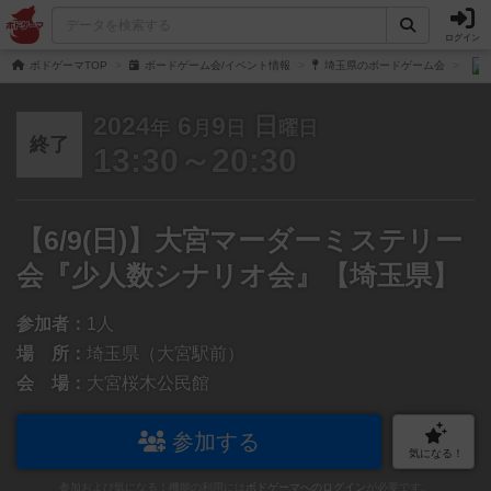
ログイン
ボドゲーマTOP
ボードゲーム会/イベント情報
埼玉県のボードゲーム会
2024
6
9
日
年
月
日
曜日
終了
13:30～20:30
【6/9(日)】大宮マーダーミステリー
会『少人数シナリオ会』【埼玉県】
参加者：
1人
場 所：
埼玉県（大宮駅前）
会 場：
大宮桜木公民館
参加する
気になる！
参加および気になる！機能の利用には
ボドゲーマへのログイン
が必要です。