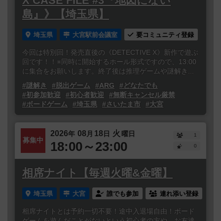
X CASE FILE #3『地図にない
島』》【埼玉県】
埼玉県
大宮駅前会議室
要コミュニティ登録
今回は特別回！発売直後の《DETECTIVE X》新作で遊ぶ
回です！！※同時に開始するホール形式ですので、13:00
に集合をお願いします。終了後は推理ゲームや謎解き...
#謎解き
#脱出ゲーム
#ARG
#どなたでも
#初参加歓迎
#初心者歓迎
#無断キャンセル厳禁
#ボードゲーム
#埼玉県
#さいたま市
#大宮
2026
08
18
火
年
月
日
曜日
1
募集中
18:00～23:00
0
相席ナイト【毎週火曜&金曜】
埼玉県
大宮
誰でも参加
連れ添い登録
相席ナイトとは予約一切不要！途中入退場自由！ボード
ゲームを遊んだことがないという初心者の方や、お友達