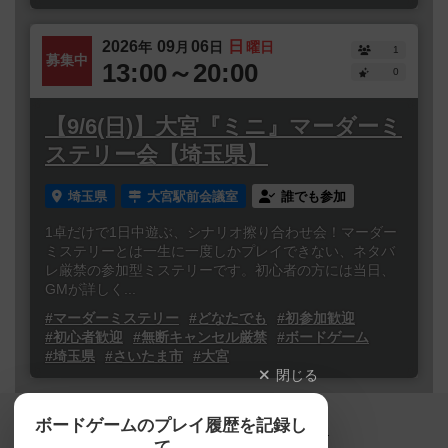
2026
09
06
日
年
月
日
曜日
1
募集中
13:00～20:00
0
【9/6(日)】大宮『ミニ』マーダーミ
ステリー会【埼玉県】
埼玉県
大宮駅前会議室
誰でも参加
1卓だけで1日中遊ぶ、シナリオ擦り合わせ会！マーダー
ミステリーとは一生に一度しかプレイできない、ネタバ
レ厳禁の参加型ミステリーです。初心者の方には当日、
GMが詳しく...
#マーダーミステリー
#どなたでも
#初参加歓迎
#初心者歓迎
#無断キャンセル厳禁
#ボードゲーム
#埼玉県
#さいたま市
#大宮
閉じる
Copyright (c)
ボードゲームのプレイ履歴を記録し
【ボドゲーマ】ボードゲームの総合情報サイト
て、
All rights reserved.