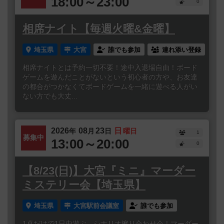
18:00～23:00
0
相席ナイト【毎週火曜&金曜】
埼玉県
大宮
誰でも参加
連れ添い登録
相席ナイトとは予約一切不要！途中入退場自由！ボード
ゲームを遊んだことがないという初心者の方や、お友達
の都合がつかなくてボードゲームを一緒に遊べる人がい
ない方でも大丈...
2026
08
23
日
年
月
日
曜日
1
募集中
13:00～20:00
0
【8/23(日)】大宮『ミニ』マーダー
ミステリー会【埼玉県】
埼玉県
大宮駅前会議室
誰でも参加
1卓だけで1日中遊ぶ、シナリオ擦り合わせ会！マーダー