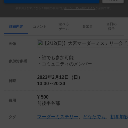
参加および気になる！機能の利用には
ボドゲーマへのログイン
が必要です。
遊べる
当日の
詳細内容
コメント
参加者
ゲーム
様子
画像
・誰でも参加可能
参加対象者
・コミュニティのメンバー
2023年2月12日（日）
日時
13:30～20:30
¥ 500
費用
前後半各部
マーダーミステリー
、
どなたでも
、
初参加
タグ