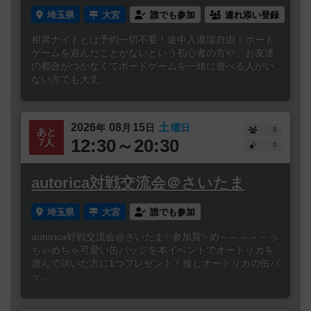
埼玉県
大宮
誰でも参加
連れ添い登録
相席ナイトとは予約一切不要！途中入退場自由！ボード
ゲームを遊んだことがないという初心者の方や、お友達
の都合がつかなくてボードゲームを一緒に遊べる人がい
ない方でも大丈...
2026
08
15
土
年
月
日
曜日
9
あと
12:30～20:30
7人
0
autorica対戦交流会＠さいたま
埼玉県
大宮
誰でも参加
autorica対戦交流会@さいたま✨参加賞✨め～～～～～っ
ちゃめちゃ可愛い缶バッジを本イベントでオートリカを
遊んで頂いた方に1つプレゼント！推しオートリカの缶バ
ッ...