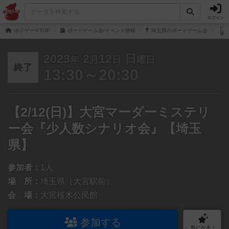
ログイン
ボドゲーマTOP
ボードゲーム会/イベント情報
埼玉県のボードゲーム会
2023
2
12
日
年
月
日
曜日
終了
13:30～20:30
【2/12(日)】大宮マーダーミステリ
ー会『少人数シナリオ会』【埼玉
県】
参加者：
1人
場 所：
埼玉県（大宮駅前）
会 場：
大宮桜木公民館
参加する
気になる！