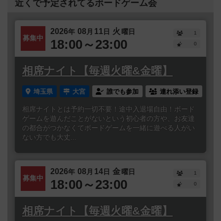
近くで予定されてるボードゲーム会
2026
08
11
火
年
月
日
曜日
1
募集中
18:00～23:00
0
相席ナイト【毎週火曜&金曜】
埼玉県
大宮
誰でも参加
連れ添い登録
相席ナイトとは予約一切不要！途中入退場自由！ボード
ゲームを遊んだことがないという初心者の方や、お友達
の都合がつかなくてボードゲームを一緒に遊べる人がい
ない方でも大丈...
2026
08
14
金
年
月
日
曜日
1
募集中
18:00～23:00
0
相席ナイト【毎週火曜&金曜】