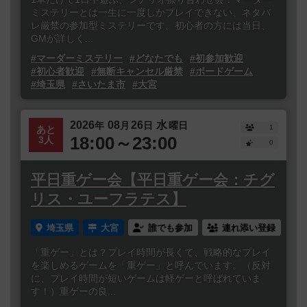
ミステリーとは一生に一度しかプレイできない、ネタバ
レ厳禁の参加型ミステリーです。初心者の方には当日、
GMが詳しく...
#マーダーミステリー
#どなたでも
#初参加歓迎
#初心者歓迎
#無断キャンセル厳禁
#ボードゲーム
#埼玉県
#さいたま市
#大宮
2026
08
26
水
年
月
日
曜日
1
あと
18:00～23:00
3人
0
平日重ゲー会【平日重ゲー会：チグ
リス・ユーフラテス】
埼玉県
大宮
誰でも参加
連れ添い登録
「重ゲー」とは？プレイ時間が長くて、戦略的なプレイ
を楽しめるゲームを「重ゲー」と呼んでいます。（反対
に、プレイ時間が短いゲームは軽ゲーと呼ばれていま
す！）重ゲーの良...