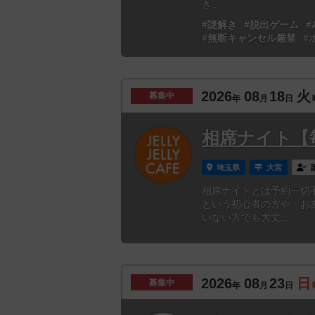
き...
#謎解き
#脱出ゲーム
#
#無断キャンセル厳禁
#
2026
08
18
火
募集中
年
月
日
相席ナイト【
埼玉県
大宮
相席ナイトとは予約一切
という初心者の方や、お
いない方でも大丈...
2026
08
23
日
募集中
年
月
日