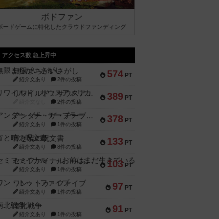
ボドファン
ボードゲームに特化したクラウドファンディング
アクセス数 急上昇中
無限まちがいさがし
574
PT
紹介文あり
2件の投稿
リワイルド：サウスアメリカ
389
PT
紹介文なし
2件の投稿
アンダー・ザ・テーブラー
378
PT
紹介文あり
1件の投稿
宵と暁の呪文書
133
PT
紹介文あり
8件の投稿
セミファイナル ～お前はまだ生きている～
103
PT
紹介文あり
1件の投稿
ワン・トゥ・ファイブ
97
PT
紹介文あり
1件の投稿
南北戦争
91
PT
紹介文あり
1件の投稿