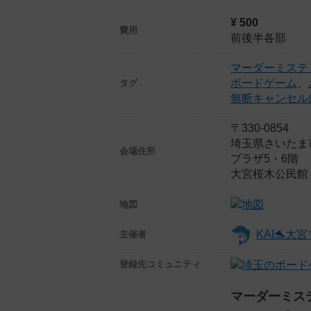
¥ 500
費用
前後半各部
マーダーミステ
ボードゲーム
、
タグ
無断キャンセル
〒330-0854
埼玉県さいたま
会場住所
プラザ5・6階
大宮桜木公民館
地図
KAI🐬
主催者
登録先
コミュニティ
マーダーミス