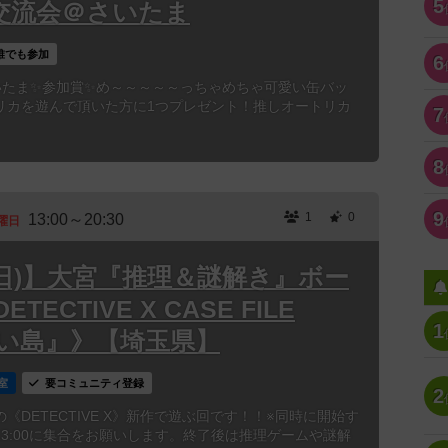
5
対戦交流会＠さいたま
誰でも参加
6
会@さいたま✨参加賞✨め～～～～～っちゃめちゃ可愛い缶バッ
リカを遊んで頂いた方に1つプレゼント！推しオートリカ
7
8
9
1
0
13:00～20:30
曜日
6(日)】大宮『推理＆謎解き』ボー
ECTIVE X CASE FILE
1
ない島』》【埼玉県】
室
要コミュニティ登録
2
DETECTIVE X》新作で遊ぶ回です！！※同時に開始す
3:00に集合をお願いします。終了後は推理ゲームや謎解