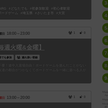
3
ARG
#どなたでも
#初参加歓迎
#初心者歓迎
ボードゲーム
#埼玉県
#さいたま市
#大宮
4
5
1
0
18:00～23:00
曜日
6
毎週火曜&金曜】
7
誰でも参加
連れ添い登録
8
不要！途中入退場自由！ボードゲームを遊んだことがない
友達の都合がつかなくてボードゲームを一緒に遊べる人が
9
※A
Ap
1
0
13:00～20:00
曜日
※Ap
※A
標