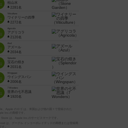
枯山水
位
2281名
Viticulture
ワイナリーの四季
位
2272名
Agricola
アグリコラ
位
2120名
Azul
アズール
位
2034名
Splendor
宝石の煌き
位
2031名
Wingspan
ウイングスパン
位
2006名
7 Wonders
世界の七不思議
位
1920名
pple、Apple のロゴ は、米国および他の国々で登録された
ple Inc.の商標です。
p Store は、Apple Inc.のサービスマークです。
ndroid は、グーグル インコーポレイテッドの商標または登録商
です。