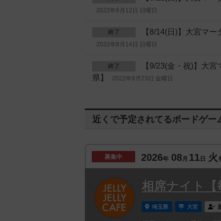
2022年6月12日 日曜日
【8/14(日)】大宮
終了
2022年8月14日 日曜日
【9/23(金・祝)】
終了
県】
2022年9月23日 金曜日
近くで予定されてるボードゲー
2026
08
11
火
募集中
年
月
日
相席ナイト【
埼玉県
大宮