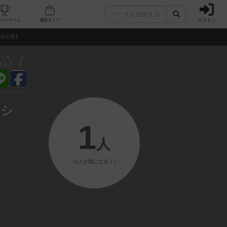
ログイン
フェ/店舗
人気ボードゲーム
通販ストア
【埼玉県】
アして
げよう
数シ
1
人
（1人が気になる！）