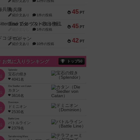
紹介文あり
12件の投稿
海兵隊
45
PT
紹介文あり
1件の投稿
Bitter End ブタペスト救出作戦
45
PT
紹介文なし
1件の投稿
ドコジャン
42
PT
紹介文あり
10件の投稿
お気に入りランキング
トップ50
Splendor
宝石の煌き
位
4041名
Die Siedler von Catan
カタン
位
3616名
Dominion
ドミニオン
位
2530名
Battle Line
バトルライン
位
2379名
Terraforming Mars