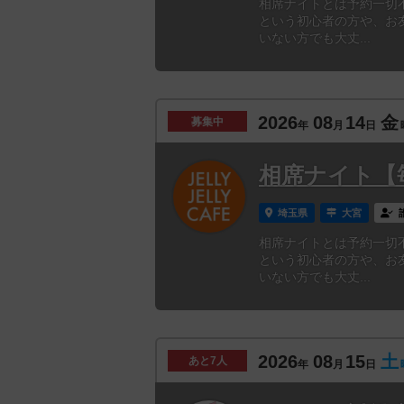
相席ナイトとは予約一切
という初心者の方や、お
いない方でも大丈...
2026
08
14
金
募集中
年
月
日
相席ナイト【
埼玉県
大宮
相席ナイトとは予約一切
という初心者の方や、お
いない方でも大丈...
2026
08
15
土
あと
7人
年
月
日