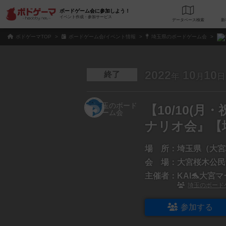
ボードゲーム会に参加しよう！
イベント作成・参加サービス
データベース
検
ボドゲーマTOP
ボードゲーム会/イベント情報
埼玉県のボードゲーム会
2022
10
10
終了
年
月
日
【10/10(
ナリオ会』【
場 所：
埼玉県（大宮
会 場：
大宮桜木公民
主催者：
KAI🐬大
埼玉のボード
参加する