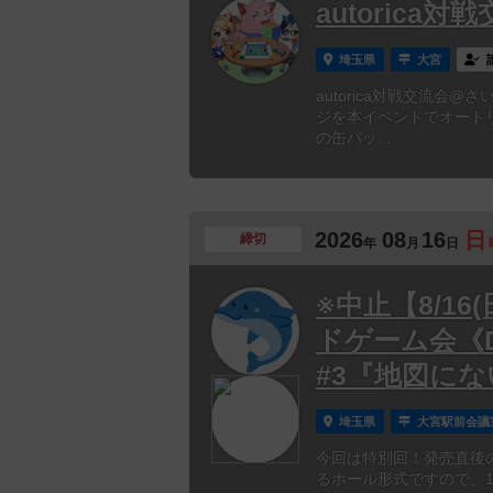
autorica
埼玉県
大宮
autorica対戦交流
ジを本イベントでオート
の缶バッ...
2026
08
16
日
締切
年
月
日
※中止【8/1
ドゲーム会《DET
#3『地図に
埼玉県
大宮駅前会議
今回は特別回！発売直後の《
るホール形式ですので、1