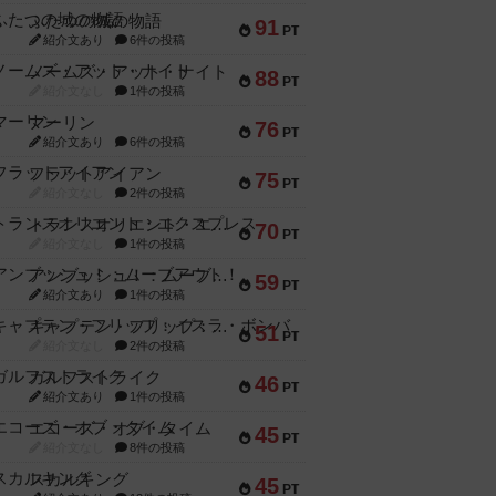
ふたつの城の物語
91
PT
紹介文あり
6件の投稿
ノームズ・アット・ナイト
88
PT
紹介文なし
1件の投稿
マーリン
76
PT
紹介文あり
6件の投稿
フラットアイアン
75
PT
紹介文なし
2件の投稿
トランスオリエント・エクスプレス
70
PT
紹介文なし
1件の投稿
アンブッシュ！：ムーブアウト！
59
PT
紹介文あり
1件の投稿
キャプテン・フリップ：イスラ・ボンバ
51
PT
紹介文なし
2件の投稿
ガルフストライク
46
PT
紹介文あり
1件の投稿
エコーズ・オブ・タイム
45
PT
紹介文なし
8件の投稿
スカルキング
45
PT