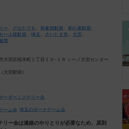
リー
、
どなたでも
、
初参加歓迎
、
初心者歓迎
、
お一人様歓迎
、
埼玉
、
さいたま市
、
大宮
、
厳禁
市大宮区桜木町１丁目１０−１８ シーノ大宮センター
（大宮駅前）
大宮マーダーミステリー会
埼玉のボードゲーム会
テリー会は連絡のやりとりが必要なため、原則