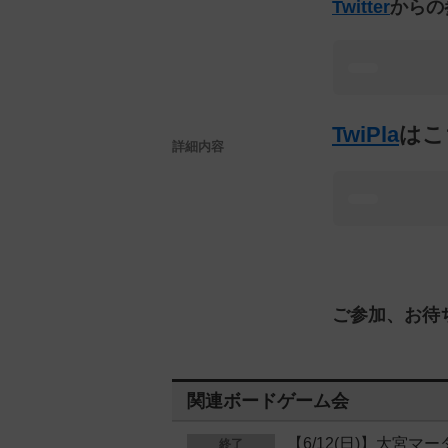
Twitter
からの
TwiPla
はこ
詳細内容
ご参加、お待
関連ボードゲーム会
【6/12(日)】大宮
終了