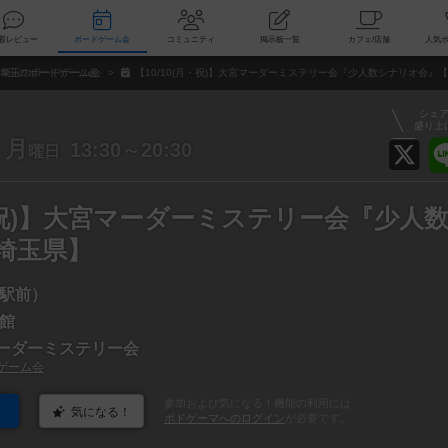
索
新着レビュー
ボードゲーム会
コミュニティ
掲示板一覧
カ
埼玉のボードゲーム会
【10/10(月・祝)】大宮マーダーミステリー会『少人数シナリオ会』
シェ
盛り上
月
13:30～20:30
曜日
月・祝)】大宮マーダーミステリー会『少人
埼玉県】
駅前）
館
宮マーダーミステリー会
ゲーム会
参加および気になる！機能の利用には
気になる！
ボドゲーマへのログイン
が必要です。