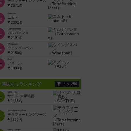
テラフォーミングマーズ
位
2371名
6 nimmt!
ニムト
位
2202名
Carcassonne
カルカソンヌ
位
2191名
Wingspan
ウイングスパン
位
2150名
Azul
アズール
位
1903名
興味ありランキング
トップ50
SCYTHE
サイズ -大鎌戦役-
位
2415名
Terraforming Mars
テラフォーミングマーズ
位
2396名
Stone Garden