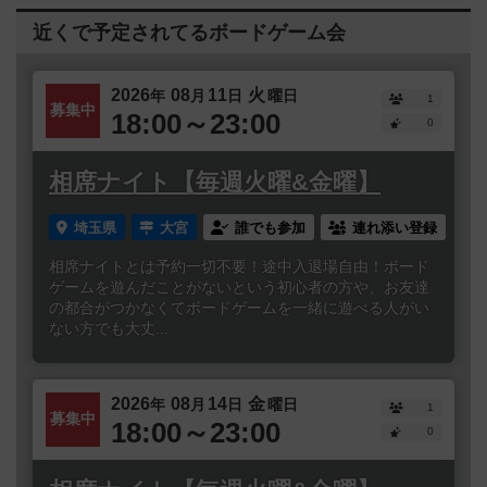
近くで予定されてるボードゲーム会
2026
08
11
火
年
月
日
曜日
1
募集中
18:00～23:00
0
相席ナイト【毎週火曜&金曜】
埼玉県
大宮
誰でも参加
連れ添い登録
相席ナイトとは予約一切不要！途中入退場自由！ボード
ゲームを遊んだことがないという初心者の方や、お友達
の都合がつかなくてボードゲームを一緒に遊べる人がい
ない方でも大丈...
2026
08
14
金
年
月
日
曜日
1
募集中
18:00～23:00
0