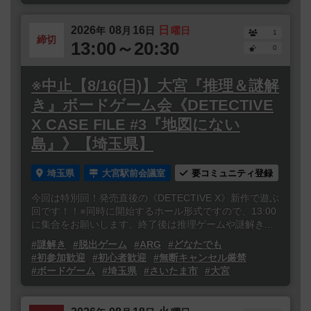
2026
08
16
日
年
月
日
曜日
1
締切
13:00～20:30
0
※中止【8/16(日)】大宮『推理＆謎解
き』ボードゲーム会《DETECTIVE
X CASE FILE #3『地図にない
島』》【埼玉県】
埼玉県
大宮駅前会議室
要コミュニティ登録
今回は特別回！発売直後の《DETECTIVE X》新作で遊ぶ
回です！！※同時に開始するホール形式ですので、13:00
に集合をお願いします。終了後は推理ゲームや謎解き...
#謎解き
#脱出ゲーム
#ARG
#どなたでも
#初参加歓迎
#初心者歓迎
#無断キャンセル厳禁
#ボードゲーム
#埼玉県
#さいたま市
#大宮