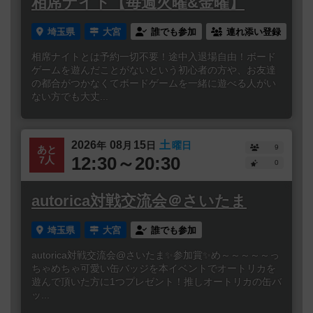
相席ナイト【毎週火曜&金曜】
埼玉県
大宮
誰でも参加
連れ添い登録
相席ナイトとは予約一切不要！途中入退場自由！ボード
ゲームを遊んだことがないという初心者の方や、お友達
の都合がつかなくてボードゲームを一緒に遊べる人がい
ない方でも大丈...
2026
08
15
土
年
月
日
曜日
9
あと
12:30～20:30
7人
0
autorica対戦交流会＠さいたま
埼玉県
大宮
誰でも参加
autorica対戦交流会@さいたま✨参加賞✨め～～～～～っ
ちゃめちゃ可愛い缶バッジを本イベントでオートリカを
遊んで頂いた方に1つプレゼント！推しオートリカの缶バ
ッ...