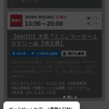
す！）重ゲーの良...
2026
09
06
日
年
月
日
曜日
1
募集中
13:00～20:00
0
【9/6(日)】大宮『ミニ』マーダーミ
ステリー会【埼玉県】
埼玉県
大宮駅前会議室
誰でも参加
1卓だけで1日中遊ぶ、シナリオ擦り合わせ会！マーダー
ミステリーとは一生に一度しかプレイできない、ネタバ
レ厳禁の参加型ミステリーです。初心者の方には当日、
GMが詳しく...
#マーダーミステリー
#どなたでも
#初参加歓迎
#初心者歓迎
#無断キャンセル厳禁
#ボードゲーム
#埼玉県
#さいたま市
#大宮
閉じる
Copyright (c)