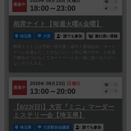
2026
08
18
火
年
月
日
曜日
1
募集中
18:00～23:00
0
相席ナイト【毎週火曜&金曜】
埼玉県
大宮
誰でも参加
連れ添い登録
相席ナイトとは予約一切不要！途中入退場自由！ボード
ゲームを遊んだことがないという初心者の方や、お友達
の都合がつかなくてボードゲームを一緒に遊べる人がい
ない方でも大丈...
2026
08
23
日
年
月
日
曜日
1
募集中
13:00～20:00
0
【8/23(日)】大宮『ミニ』マーダー
ミステリー会【埼玉県】
埼玉県
大宮駅前会議室
誰でも参加