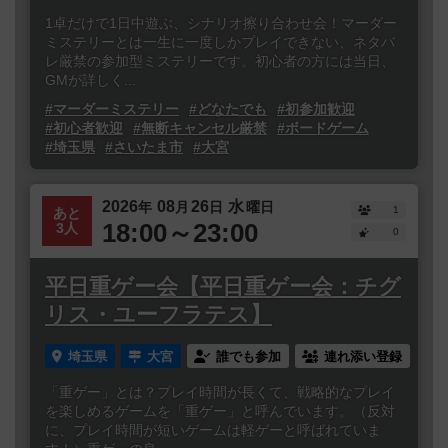
1卓だけで1日中遊ぶ、シナリオ擦り合わせ会！マーダー
ミステリーとは一生に一度しかプレイできない、ネタバ
レ厳禁の参加型ミステリーです。初心者の方には当日、
GMが詳しく...
#マーダーミステリー
#どなたでも
#初参加歓迎
#初心者歓迎
#無断キャンセル厳禁
#ボードゲーム
#埼玉県
#さいたま市
#大宮
2026
08
26
水
年
月
日
曜日
1
あと
18:00～23:00
3人
0
平日重ゲー会【平日重ゲー会：チグ
リス・ユーフラテス】
埼玉県
大宮
誰でも参加
連れ添い登録
「重ゲー」とは？プレイ時間が長くて、戦略的なプレイ
を楽しめるゲームを「重ゲー」と呼んでいます。（反対
に、プレイ時間が短いゲームは軽ゲーと呼ばれていま