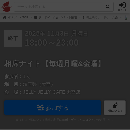
ログイン
ボドゲーマTOP
ボードゲーム会/イベント情報
埼玉県のボードゲーム会
2025
11
3
月
年
月
日
曜日
終了
18:00～23:00
相席ナイト【毎週月曜&金曜】
参加者：
1人
場 所：
埼玉県（大宮）
会 場：
JELLY JELLY CAFE 大宮店
参加する
気になる！
参加および気になる！機能の利用には
ボドゲーマへのログイン
が必要です。