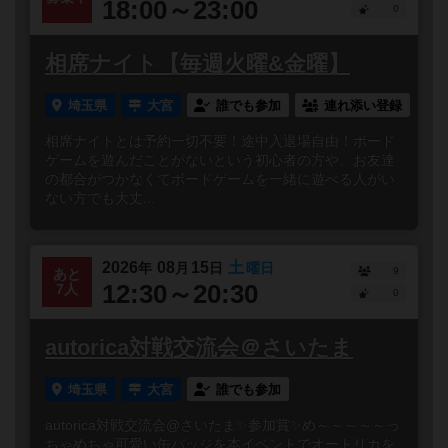
18:00～23:00
0
相席ナイト【毎週火曜&金曜】
埼玉県
大宮
誰でも参加
連れ添い登録
相席ナイトとは予約一切不要！途中入退場自由！ボード
ゲームを遊んだことがないという初心者の方や、お友達
の都合がつかなくてボードゲームを一緒に遊べる人がい
ない方でも大丈...
2026
08
15
土
年
月
日
曜日
9
あと
12:30～20:30
7人
0
autorica対戦交流会＠さいたま
埼玉県
大宮
誰でも参加
autorica対戦交流会@さいたま✨参加賞✨め～～～～～っ
ちゃめちゃ可愛い缶バッジを本イベントでオートリカを