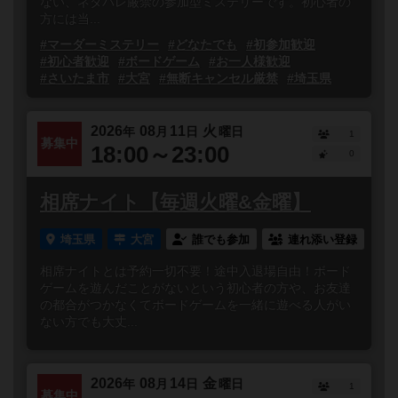
ない、ネタバレ厳禁の参加型ミステリーです。初心者の
方には当...
#マーダーミステリー
#どなたでも
#初参加歓迎
#初心者歓迎
#ボードゲーム
#お一人様歓迎
#さいたま市
#大宮
#無断キャンセル厳禁
#埼玉県
2026
08
11
火
年
月
日
曜日
1
募集中
18:00～23:00
0
相席ナイト【毎週火曜&金曜】
埼玉県
大宮
誰でも参加
連れ添い登録
相席ナイトとは予約一切不要！途中入退場自由！ボード
ゲームを遊んだことがないという初心者の方や、お友達
の都合がつかなくてボードゲームを一緒に遊べる人がい
ない方でも大丈...
2026
08
14
金
年
月
日
曜日
1
募集中