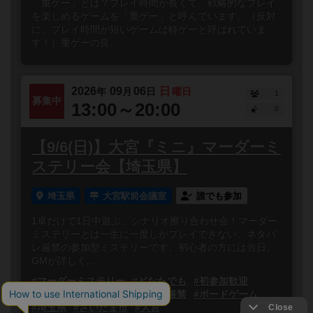
「重ゲー」とは？プレイ時間が長くて、戦略的なプレイ
を楽しめるゲームを「重ゲー」と呼んでいます。（反対
に、プレイ時間が短いゲームは軽ゲーと呼ばれていま
す！）重ゲーの良...
2026
09
06
日
年
月
日
曜日
1
募集中
13:00～20:00
0
【9/6(日)】大宮『ミニ』マーダーミ
ステリー会【埼玉県】
埼玉県
大宮駅前会議室
誰でも参加
1卓だけで1日中遊ぶ、シナリオ擦り合わせ会！マーダー
ミステリーとは一生に一度しかプレイできない、ネタバ
レ厳禁の参加型ミステリーです。初心者の方には当日、
GMが詳しく...
#マーダーミステリー
#どなたでも
#初参加歓迎
#初心者歓迎
#無断キャンセル厳禁
#ボードゲーム
#埼玉県
#さいたま市
#大宮