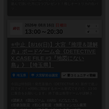
遊んで頂いた方に1つプレゼント！推しオートリカの缶バ
ッ...
2026
08
16
日
年
月
日
曜日
1
締切
13:00～20:30
0
※中止【8/16(日)】大宮『推理＆謎解
き』ボードゲーム会《DETECTIVE
X CASE FILE #3『地図にない
島』》【埼玉県】
埼玉県
大宮駅前会議室
要コミュニティ登録
今回は特別回！発売直後の《DETECTIVE X》新作で遊ぶ
回です！！※同時に開始するホール形式ですので、13:00
に集合をお願いします。終了後は推理ゲームや謎解き...
#謎解き
#脱出ゲーム
#ARG
#どなたでも
#初参加歓迎
#初心者歓迎
#無断キャンセル厳禁