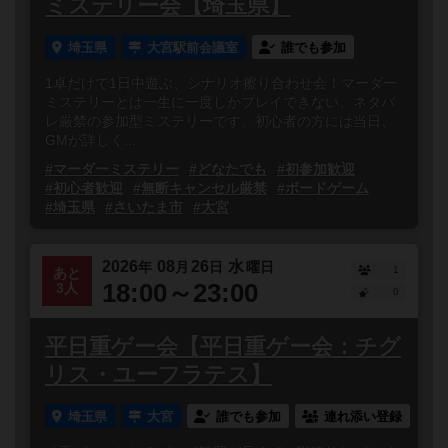
ミステリー会【埼玉県】
埼玉県
大宮駅前会議室
誰でも参加
1卓だけで1日中遊ぶ、シナリオ擦り合わせ会！マーダー
ミステリーとは一生に一度しかプレイできない、ネタバ
レ厳禁の参加型ミステリーです。初心者の方には当日、
GMが詳しく...
#マーダーミステリー
#どなたでも
#初参加歓迎
#初心者歓迎
#無断キャンセル厳禁
#ボードゲーム
#埼玉県
#さいたま市
#大宮
2026
08
26
水
年
月
日
曜日
1
あと
18:00～23:00
3人
0
平日重ゲー会【平日重ゲー会：チグ
リス・ユーフラテス】
埼玉県
大宮
誰でも参加
連れ添い登録