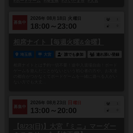
#ボードゲーム
#埼玉県
#さいたま市
#大宮
2026
08
18
火
年
月
日
曜日
1
募集中
18:00～23:00
0
相席ナイト【毎週火曜&金曜】
埼玉県
大宮
誰でも参加
連れ添い登録
相席ナイトとは予約一切不要！途中入退場自由！ボード
ゲームを遊んだことがないという初心者の方や、お友達
の都合がつかなくてボードゲームを一緒に遊べる人がい
ない方でも大丈...
2026
08
23
日
年
月
日
曜日
1
募集中
13:00～20:00
0
【8/23(日)】大宮『ミニ』マーダー