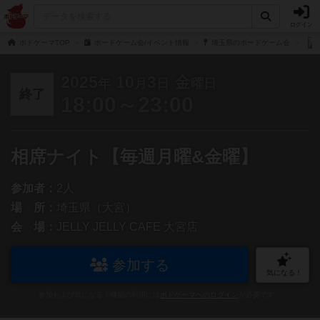
ログイン
ボドゲーマTOP
ボードゲーム会/イベント情報
埼玉県のボードゲーム会
2025
10
3
金
年
月
日
曜日
終了
18:00～23:00
相席ナイト【毎週月曜&金曜】
参加者：
2人
場 所：
埼玉県（大宮）
会 場：
JELLY JELLY CAFE 大宮店
参加する
気になる！
参加および気になる！機能の利用には
ボドゲーマへのログイン
が必要です。