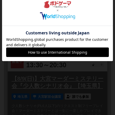
相席ナイト【毎週火曜&金曜】
埼玉県
大宮
誰でも参加
連れ添い登録
相席ナイトとは予約一切不要！途中入退場自由！ボード
ゲームを遊んだことがないという初心者の方や、お友達
の都合がつかなくてボードゲームを一緒に遊べる人がい
ない方でも大丈...
2026
08
09
日
年
月
日
曜日
1
募集中
13:30～20:30
0
【8/9(日)】大宮マーダーミステリー
会『少人数シナリオ会』【埼玉県】
埼玉県
大宮駅前会議室
誰でも参加
少人数シナリオ(PL6人以下)のリクエスト制フリープレイ
会！マーダーミステリーとは一生に一度しかプレイでき