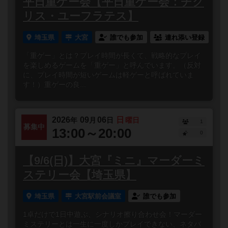
平日重ゲー会【平日重ゲー会：チグ
リス・ユーフラテス】
埼玉県
大宮
誰でも参加
連れ添い登録
「重ゲー」とは？プレイ時間が長くて、戦略的なプレイ
を楽しめるゲームを「重ゲー」と呼んでいます。（反対
に、プレイ時間が短いゲームは軽ゲーと呼ばれていま
す！）重ゲーの良...
2026
09
06
日
年
月
日
曜日
1
募集中
13:00～20:00
0
【9/6(日)】大宮『ミニ』マーダーミ
ステリー会【埼玉県】
埼玉県
大宮駅前会議室
誰でも参加
1卓だけで1日中遊ぶ、シナリオ擦り合わせ会！マーダー
ミステリーとは一生に一度しかプレイできない、ネタバ