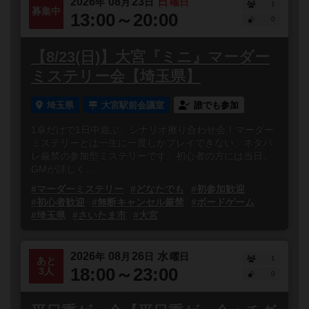
2026
08
23
日
年
月
日
曜日
1
募集中
13:00～20:00
0
【8/23(日)】大宮『ミニ』マーダー
ミステリー会【埼玉県】
埼玉県
大宮駅前会議室
誰でも参加
1卓だけで1日中遊ぶ、シナリオ擦り合わせ会！マーダー
ミステリーとは一生に一度しかプレイできない、ネタバ
レ厳禁の参加型ミステリーです。初心者の方には当日、
GMが詳しく...
#マーダーミステリー
#どなたでも
#初参加歓迎
#初心者歓迎
#無断キャンセル厳禁
#ボードゲーム
#埼玉県
#さいたま市
#大宮
2026
08
26
水
年
月
日
曜日
1
あと
18:00～23:00
3人
0