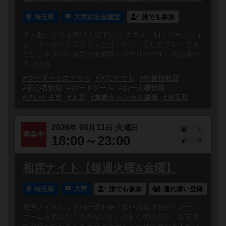
埼玉県
大宮駅前会議室
誰でも参加
少人数シナリオ(PL6人以下)のリクエスト制フリープレイ
会！マーダーミステリーとは一生に一度しかプレイでき
ない、ネタバレ厳禁の参加型ミステリーです。初心者の
方には当...
#マーダーミステリー
#どなたでも
#初参加歓迎
#初心者歓迎
#ボードゲーム
#お一人様歓迎
#さいたま市
#大宮
#無断キャンセル厳禁
#埼玉県
2026
08
11
火
年
月
日
曜日
1
募集中
18:00～23:00
0
相席ナイト【毎週火曜&金曜】
埼玉県
大宮
誰でも参加
連れ添い登録
相席ナイトとは予約一切不要！途中入退場自由！ボード
ゲームを遊んだことがないという初心者の方や、お友達