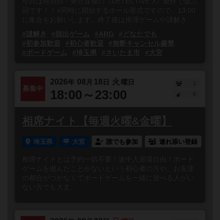
今回は特別回！発売直後の《DETECTIVE X》新作で遊ぶ
回です！！※同時に開始するホール形式ですので、13:00
に集合をお願いします。終了後は推理ゲームや謎解き...
#謎解き
#脱出ゲーム
#ARG
#どなたでも
#初参加歓迎
#初心者歓迎
#無断キャンセル厳禁
#ボードゲーム
#埼玉県
#さいたま市
#大宮
2026
08
18
火
年
月
日
曜日
1
募集中
18:00～23:00
0
相席ナイト【毎週火曜&金曜】
埼玉県
大宮
誰でも参加
連れ添い登録
相席ナイトとは予約一切不要！途中入退場自由！ボード
ゲームを遊んだことがないという初心者の方や、お友達
の都合がつかなくてボードゲームを一緒に遊べる人がい
ない方でも大丈...