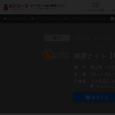
ボードゲーム会に参加しよう！
イベント作成・参加サービス
データベース
検
ボドゲーマTOP
ボードゲーム会/イベント情報
埼玉県のボードゲーム会
2025
10
31
終了
年
月
日
相席ナイト【
場 所：
埼玉県（大宮
会 場：
JELLY JEL
主催者：
【大宮店】JEL
JELLY JELL
参加する