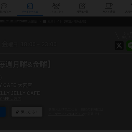
索
新着レビュー
ボードゲーム会
コミュニティ
掲示板一覧
カ
JELLY JELLY CAFE 大宮店
相席ナイト【毎週月曜&金曜】
シェ
盛り上
金
18:00～23:00
曜日
毎週月曜&金曜】
）
LY CAFE 大宮店
LY JELLY CAFE
Y CAFE 大宮店
参加および気になる！機能の利用には
気になる！
ボドゲーマへのログイン
が必要です。