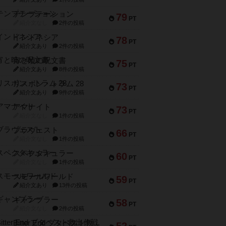
テンプテーション
79
PT
紹介文なし
2件の投稿
インドネシア
78
PT
紹介文あり
2件の投稿
宵と暁の呪文書
75
PT
紹介文あり
8件の投稿
リスボン・トラム 28
73
PT
紹介文あり
9件の投稿
アマナイト
73
PT
紹介文なし
1件の投稿
ブラヴェスト
66
PT
紹介文なし
1件の投稿
スペクタキュラー
60
PT
紹介文なし
1件の投稿
スモールワールド
59
PT
紹介文あり
13件の投稿
ギャンブラー
58
PT
紹介文なし
2件の投稿
Bitter End ブタペスト救出作戦