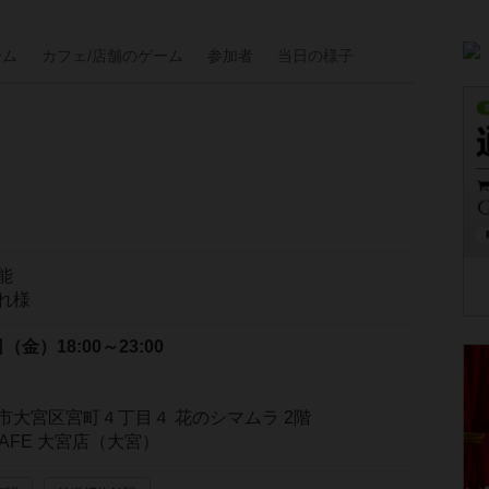
ーム
カフェ/
店舗の
ゲーム
参加者
当日の
様子
能
れ様
1日（金）
18:00～23:00
市大宮区宮町４丁目４ 花のシマムラ 2階
Y CAFE 大宮店（大宮）