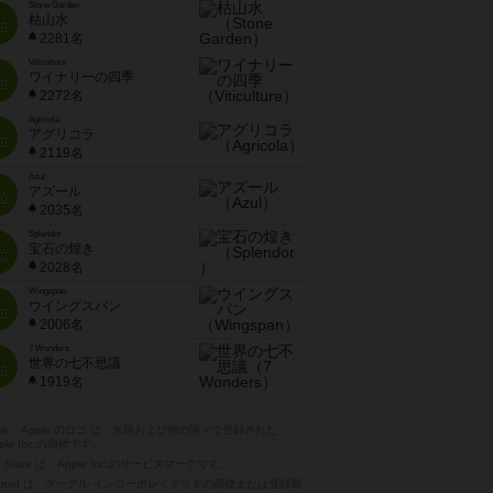
Stone Garden
枯山水
位
2281名
Viticulture
ワイナリーの四季
位
2272名
Agricola
アグリコラ
位
2119名
Azul
アズール
位
2035名
Splendor
宝石の煌き
位
2028名
Wingspan
ウイングスパン
位
2006名
7 Wonders
世界の七不思議
位
1919名
pple、Apple のロゴ は、米国および他の国々で登録された
ple Inc.の商標です。
p Store は、Apple Inc.のサービスマークです。
ndroid は、グーグル インコーポレイテッドの商標または登録商