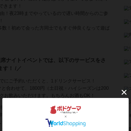
できます！
自由！夜23時までやっているので遅い時間からのご参
！
方多数！初めて会った方同士でもすぐ仲良くなって遊ば
の相席ナイトイベントでは、以下のサービスをさ
す！ /／
までにご予約いただくと、1ドリンクサービス！
と合わせて、1800円（土日祝・ハイシーズンは200
ンクお飲みいただけます。もちろんお酒もOK！
待ちいただく間は、料金をいただきません。
中のお時間、お一人でお待ちの間は、一人用ゲーム
いたり、気になるゲームのルールをお読みいただい
いただけます。