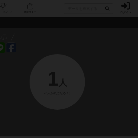
ログイン
フェ/店舗
人気ボードゲーム
通販ストア
アして
げよう
1
人
（0人が気になる！）