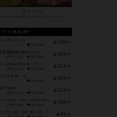
ボドファン
ボードゲームに特化したクラウドファンディング
アクセス数 急上昇中
コレクト！
340
PT
紹介文なし
1件の投稿
無限まちがいさがし
322
PT
紹介文あり
2件の投稿
ガルフストライク
217
PT
紹介文あり
1件の投稿
クルティボ
203
PT
紹介文なし
1件の投稿
1809
112
PT
紹介文あり
1件の投稿
ファースト・イン・フライト
108
PT
紹介文あり
3件の投稿
モズビ－ズ・レイダ－ズ
94
PT
紹介文あり
1件の投稿