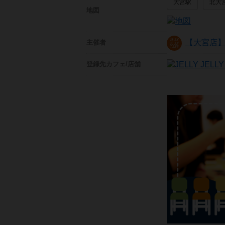
大宮駅
北大
地図
【大宮店】JE
主催者
登録先
カフェ/店舗