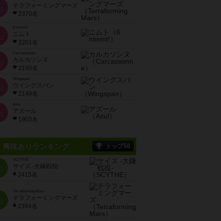
テラフォーミングマーズ
位
2370名
6 nimmt!
ニムト
位
2201名
Carcassonne
カルカソンヌ
位
2190名
Wingspan
ウイングスパン
位
2149名
Azul
アズール
位
1903名
興味ありランキング
トップ50
SCYTHE
サイズ -大鎌戦役-
位
2415名
Terraforming Mars
テラフォーミングマーズ
位
2394名