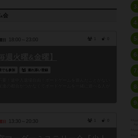
3
ム会
4
5
1
0
18:00～23:00
曜日
6
毎週火曜&金曜】
7
誰でも参加
連れ添い登録
不要！途中入退場自由！ボードゲームを遊んだことがない
8
友達の都合がつかなくてボードゲームを一緒に遊べる人が
9
1
0
13:30～20:30
※A
曜日
Ap
※Ap
※A