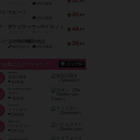
52
PT
紹介文なし
1件の投稿
ラピード
46
PT
紹介文なし
1件の投稿
ザ・フラッフィー・ライト
44
PT
紹介文なし
0件の投稿
ふたつの城の物語
39
PT
紹介文あり
6件の投稿
お気に入りランキング
トップ50
Splendor
宝石の煌き
位
4040名
Die Siedler von Catan
カタン
位
3616名
Dominion
ドミニオン
位
2528名
Battle Line
バトルライン
位
2377名
Terraforming Mars