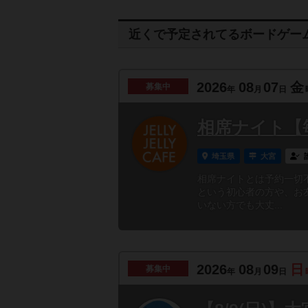
近くで予定されてるボードゲー
2026
08
07
金
募集中
年
月
日
相席ナイト【
埼玉県
大宮
相席ナイトとは予約一切
という初心者の方や、お
いない方でも大丈...
2026
08
09
日
募集中
年
月
日