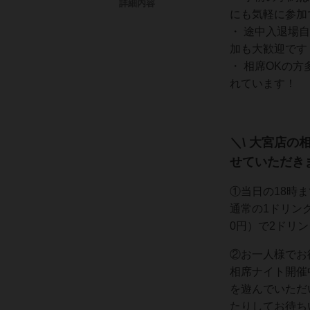
詳細内容
にも気軽に参加
・ 途中入退場
加も大歓迎です
・ 相席OKの
れています！
＼\ 大宮店
せていただきま
①当日の18時
通常の1ドリンク
0円）で2ドリ
②お一人様でお
相席ナイト開催
を遊んでいただ
たりしてお待ち