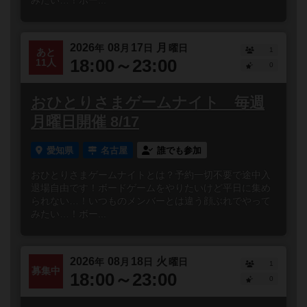
みたい…！ボー...
2026
08
17
月
年
月
日
曜日
1
あと
18:00～23:00
11人
0
おひとりさまゲームナイト 毎週
月曜日開催 8/17
愛知県
名古屋
誰でも参加
おひとりさまゲームナイトとは？予約一切不要で途中入
退場自由です！ボードゲームをやりたいけど平日に集め
られない…！いつものメンバーとは違う顔ぶれでやって
みたい…！ボー...
2026
08
18
火
年
月
日
曜日
1
募集中
18:00～23:00
0