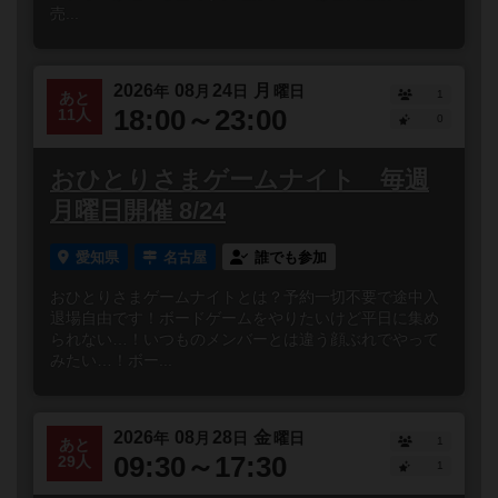
売...
2026
08
24
月
年
月
日
曜日
1
あと
18:00～23:00
11人
0
おひとりさまゲームナイト 毎週
月曜日開催 8/24
愛知県
名古屋
誰でも参加
おひとりさまゲームナイトとは？予約一切不要で途中入
退場自由です！ボードゲームをやりたいけど平日に集め
られない…！いつものメンバーとは違う顔ぶれでやって
みたい…！ボー...
2026
08
28
金
年
月
日
曜日
1
あと
09:30～17:30
29人
1