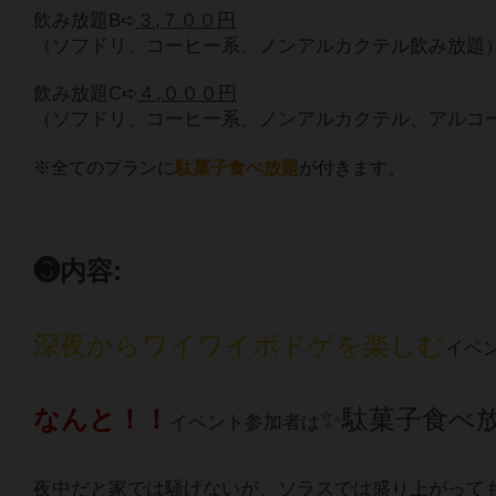
飲み放題B➪
３,７００円
（ソフドリ、コーヒー系、ノンアルカクテル飲み放題
飲み放題C➪
４,０００円
（ソフドリ、コーヒー系、ノンアルカクテル、アルコ
※全てのプランに
駄菓子食べ放題
が付きます。
❸内容:
深夜からワイワイボドゲを楽しむ
イベ
なんと！！
✨駄菓子食べ
イベント参加者は
夜中だと家では騒げないが、ソラスでは盛り上がって