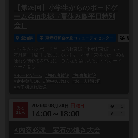
【第26回】小学生からのボードゲ
ーム会in東郷（夏休み📝平日特別
会）
愛知県
東郷町和合ケ丘コミュニティセンター
連れ
小学生からのボードゲーム会in東郷（小ボド東郷）👦👧
毎月第1日曜日に活動しています。小ボド東郷では、家族
連れや初心者を中心に、みんなが楽しめるようなボード
ゲームをし...
#ボードゲーム
#初心者歓迎
#初参加歓迎
#途中参加OK
#途中抜けOK
#お一人様歓迎
#お子様連れ歓迎
2026
08
30
日
年
月
日
曜日
1
あと
14:00～18:00
11人
1
※内容必読 宝石の煌き大会