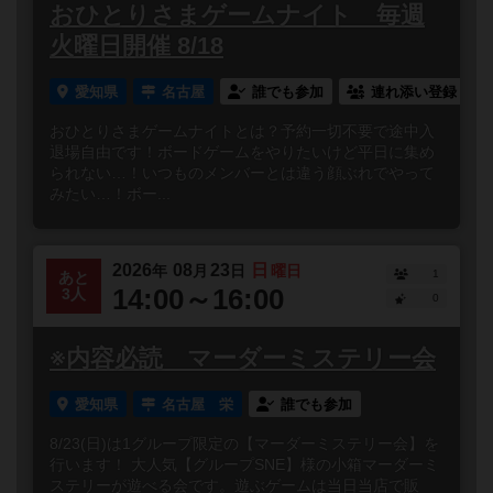
おひとりさまゲームナイト 毎週
火曜日開催 8/18
愛知県
名古屋
誰でも参加
連れ添い登録
おひとりさまゲームナイトとは？予約一切不要で途中入
退場自由です！ボードゲームをやりたいけど平日に集め
られない…！いつものメンバーとは違う顔ぶれでやって
みたい…！ボー...
2026
08
23
日
年
月
日
曜日
1
あと
14:00～16:00
3人
0
※内容必読 マーダーミステリー会
愛知県
名古屋 栄
誰でも参加
8/23(日)は1グループ限定の【マーダーミステリー会】を
行います！ 大人気【グループSNE】様の小箱マーダーミ
ステリーが遊べる会です。遊ぶゲームは当日当店で販