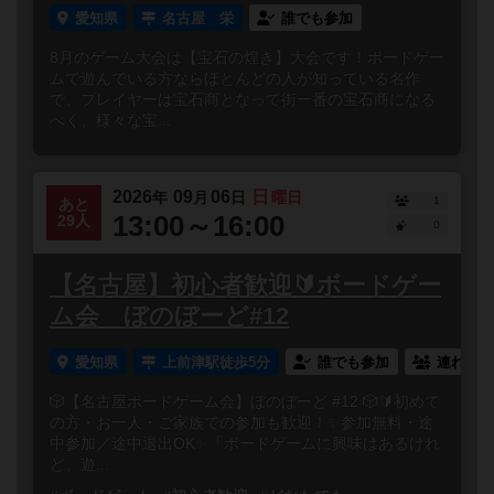
愛知県
名古屋 栄
誰でも参加
8月のゲーム大会は【宝石の煌き】大会です！ボードゲー
ムで遊んでいる方ならほとんどの人が知っている名作
で、プレイヤーは宝石商となって街一番の宝石商になる
べく、様々な宝...
2026
09
06
日
年
月
日
曜日
1
あと
13:00～16:00
29人
0
【名古屋】初心者歓迎🔰ボードゲー
ム会 ぼのぼーど#12
愛知県
上前津駅徒歩5分
誰でも参加
連れ添い
🎲【名古屋ボードゲーム会】ぼのぼーど #12 🎲🔰初めて
の方・お一人・ご家族での参加も歓迎！✨参加無料・途
中参加／途中退出OK✨「ボードゲームに興味はあるけれ
ど、遊...