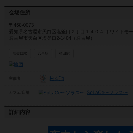
会場住所
〒468-0073
愛知県名古屋市天白区塩釜口２丁目１４０４ ホワイトモ
名古屋市天白区塩釜口2-1404（名古屋）
塩釜口駅
八事駅
植田駅
松☆翔
主催者
SoLaCe〜ソラス〜
カフェ/店舗
詳細内容