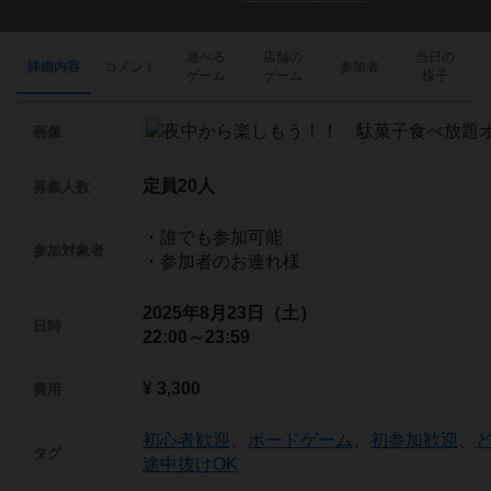
遊べる
店舗の
当日の
詳細内容
コメント
参加者
ゲーム
ゲーム
様子
画像
定員20人
募集人数
・誰でも参加可能
参加対象者
・参加者のお連れ様
2025年8月23日（土）
日時
22:00～23:59
¥ 3,300
費用
初心者歓迎
、
ボードゲーム
、
初参加歓迎
、
タグ
途中抜けOK