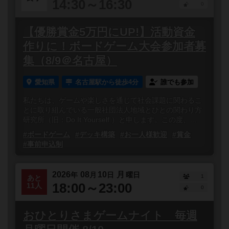
14:30～16:30
0
【優勝賞金5万円にUP!】活動資金
作りに！ボードゲーム大会参加者募
集（8/9＠名古屋）
愛知県
名古屋駅から徒歩4分
誰でも参加
私たちは、ゲームや楽しさを通じて社会課題に関わるこ
とに取り組んでいる一般社団法人地域とひとの関わり方
研究所（旧：Do It Yourself ）と申します。この度、...
#ボードゲーム
#デッキ構築
#お一人様歓迎
#賞金
#事前申込制
2026
08
10
月
年
月
日
曜日
1
あと
18:00～23:00
11人
0
おひとりさまゲームナイト 毎週