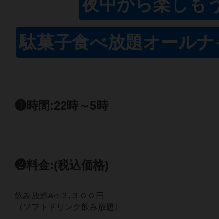
夜中から楽しも
駄菓子食べ放題オールナ
❶時間:22時～5時
❷料金:(税込価格)
飲み放題A➪
３,３００円
（ソフトドリンク飲み放題）