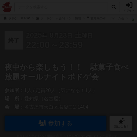
ログイン
ボドゲーマTOP
ボードゲーム会/イベント情報
愛知県のボードゲーム会
2025
8
23
土
年
月
日
曜日
終了
22:00～23:59
夜中から楽しもう！！ 駄菓子食べ
放題オールナイトボドゲ会
参加者：
1人 / 定員20人（気になる！1人）
場 所：
愛知県（名古屋）
会 場：
名古屋市天白区塩釜口2-1404
参加する
気になる！
参加および気になる！機能の利用には
ボドゲーマへのログイン
が必要です。