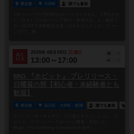
東京都
大井町
誰でも参加
※当ページでの予約受付は行っておりません。※予約方法
につきましては当ページ下部の「参加方法」をご確認下
さい品川区大井町駅徒歩直ぐのボドゲカフェポップコー
ンズ*で、相...
2026
08
09
日
年
月
日
曜日
2
あと
13:00～17:00
17人
0
MtG 『ホビット』 プレリリース・
日曜昼の部【初心者・未経験者とも
歓迎】
東京都
品川区・大井町・鮫洲
誰でも参加
連
マジック・ザ・ギャザリングの新エキスパンション「ホ
ビット」のプレリリースがついに襲来！店頭にて、
Magic: The Gathering Companionを操作し...