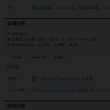
初心者歓迎
、
どなたでも
、
初参加歓迎
、
マ
タグ
会場住所
〒140-0011
東京都品川区東大井３丁目１−３ グランベーネ B1F
大井町kanoa内（品川区・大井町・鮫洲）
大井町駅
青物横丁駅
鮫洲駅
ボードゲームスペース 天岩庵
主催者
ボードゲー
カフェ/店舗
詳細内容