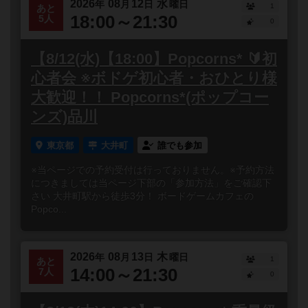
2026
08
12
水
年
月
日
曜日
1
あと
18:00～21:30
5人
0
【8/12(水)【18:00】Popcorns* 🔰初
心者会 ※ボドゲ初心者・おひとり様
大歓迎！！ Popcorns*(ポップコー
ンズ)品川
東京都
大井町
誰でも参加
※当ページでの予約受付は行っておりません。※予約方法
につきましては当ページ下部の「参加方法」をご確認下
さい 大井町駅から徒歩3分！ ボードゲームカフェの
Popco...
2026
08
13
木
年
月
日
曜日
1
あと
14:00～21:30
7人
0