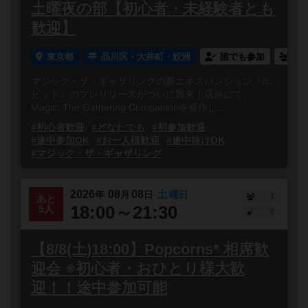
土曜夜の部【初心者・未経験者とも
歓迎】
東京都
品川区・大井町・鮫洲
誰でも参加
連
マジック・ザ・ギャザリングの新エキスパンション『ホ
ビット』のプレリリースがついに襲来！店頭にて、
Magic: The Gathering Companionを操作し...
#初心者歓迎
#どなたでも
#初参加歓迎
#途中参加OK
#お一人様歓迎
#途中抜けOK
#マジック・ザ・ギャザリング
2026
08
08
土
年
月
日
曜日
1
あと
18:00～21:30
5人
0
【8/8(土)18:00】Popcorns* 相席歓
迎会 ※初心者・おひとり様大歓
迎！！途中参加可能