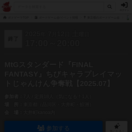
ログイン
ボドゲーマTOP
ボードゲーム会/イベント情報
東京都のボードゲーム会
2025
7
12
土
年
月
日
曜日
終了
17:00～20:00
MtGスタンダード『FINAL
FANTASY』ちびキャラプレイマッ
トじゃんけん争奪戦【2025.07】
参加者：
7人 / 定員18人（気になる！1人）
場 所：
東京都（品川区・大井町・鮫洲）
会 場：
大井町kanoa内
参加する
気になる！