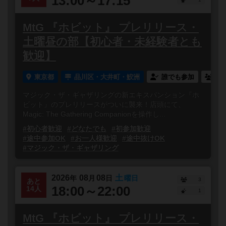
13:00～17:15
MtG 『ホビット』 プレリリース・
土曜昼の部【初心者・未経験者とも
歓迎】
東京都
品川区・大井町・鮫洲
誰でも参加
連
マジック・ザ・ギャザリングの新エキスパンション『ホ
ビット』のプレリリースがついに襲来！店頭にて、
Magic: The Gathering Companionを操作し...
#初心者歓迎
#どなたでも
#初参加歓迎
#途中参加OK
#お一人様歓迎
#途中抜けOK
#マジック・ザ・ギャザリング
2026
08
08
土
年
月
日
曜日
3
あと
18:00～22:00
14人
1
MtG 『ホビット』 プレリリース・