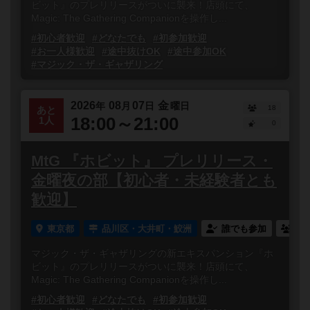
ビット』のプレリリースがついに襲来！店頭にて、
Magic: The Gathering Companionを操作し...
#初心者歓迎
#どなたでも
#初参加歓迎
#お一人様歓迎
#途中抜けOK
#途中参加OK
#マジック・ザ・ギャザリング
2026
08
07
金
年
月
日
曜日
18
あと
18:00～21:00
1人
0
MtG 『ホビット』 プレリリース・
金曜夜の部【初心者・未経験者とも
歓迎】
東京都
品川区・大井町・鮫洲
誰でも参加
連
マジック・ザ・ギャザリングの新エキスパンション『ホ
ビット』のプレリリースがついに襲来！店頭にて、
Magic: The Gathering Companionを操作し...
#初心者歓迎
#どなたでも
#初参加歓迎