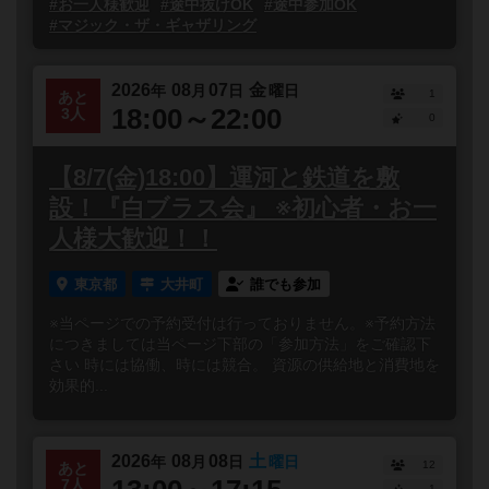
#お一人様歓迎
#途中抜けOK
#途中参加OK
#マジック・ザ・ギャザリング
2026
08
07
金
年
月
日
曜日
1
あと
18:00～22:00
3人
0
【8/7(金)18:00】運河と鉄道を敷
設！『白ブラス会』 ※初心者・お一
人様大歓迎！！
東京都
大井町
誰でも参加
※当ページでの予約受付は行っておりません。※予約方法
につきましては当ページ下部の「参加方法」をご確認下
さい 時には協働、時には競合。 資源の供給地と消費地を
効果的...
2026
08
08
土
年
月
日
曜日
12
あと
7人
1