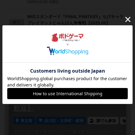
2025年2月2日 日曜日
MtGスタンダード『FINAL FANTASY』ちびキャラ
終了
プレイマットじゃんけん争奪戦【2025.06】
2025年6月15日 日曜日
近くで予定されてるボードゲーム会
2026
08
07
金
年
月
日
曜日
6
終了
14:00～17:00
1
MtG 『ホビット』 プレリリース・
金曜昼の部【初心者・未経験者とも
歓迎】
東京都
品川区・大井町・鮫洲
誰でも参加
連
マジック・ザ・ギャザリングの新エキスパンション『ホ