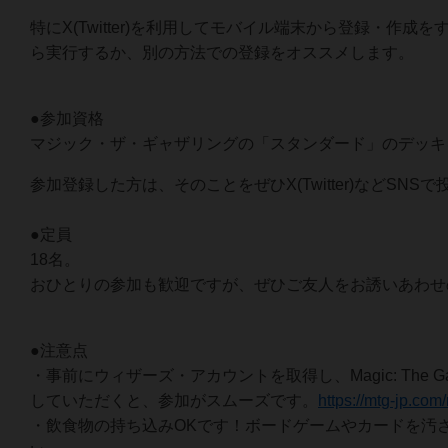
特にX(Twitter)を利用してモバイル端末から登録・作
ら実行するか、別の方法での登録をオススメします。
●参加資格
マジック・ザ・ギャザリングの「スタンダード」のデッキ
参加登録した方は、そのことをぜひX(Twitter)などS
●定員
18名。
おひとりの参加も歓迎ですが、ぜひご友人をお誘いあわせ
●注意点
・事前にウィザーズ・アカウントを取得し、Magic: The Ga
していただくと、参加がスムーズです。
https://mtg-jp.com
・飲食物の持ち込みOKです！ボードゲームやカードを汚