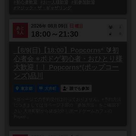
#初心者歓迎
#お一人様歓迎
#初参加歓迎
#マジック・ザ・ギャザリング
2026
08
09
日
年
月
日
曜日
1
あと
18:00～21:30
5人
0
【8/9(日)【18:00】Popcorns* 🔰初
心者会 ※ボドゲ初心者・おひとり様
大歓迎！！ Popcorns*(ポップコー
ンズ)品川
東京都
大井町
誰でも参加
※当ページでの予約受付は行っておりません。※予約方法
につきましては当ページ下部の「参加方法」をご確認下
さい 大井町駅から徒歩3分！ ボードゲームカフェの
Popco...