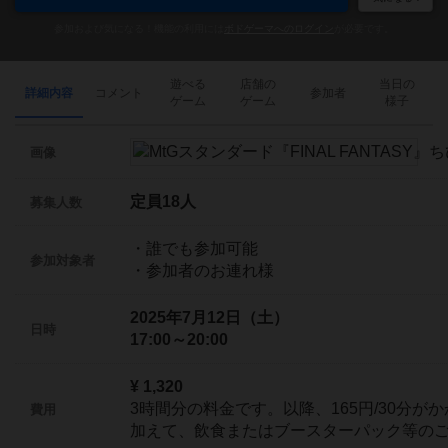
参加および気になる！機能の利用には
ボドゲーマへのログイン
が必要です。
遊べる
店舗の
当日の
詳細内容
コメント
参加者
ゲーム
ゲーム
様子
画像
定員18人
募集人数
・誰でも参加可能
参加対象者
・参加者のお連れ様
2025年7月12日（土）
日時
17:00～20:00
¥ 1,320
3時間分の料金です。以降、165円/30分が
費用
加えて、飲食またはブースターパック等の