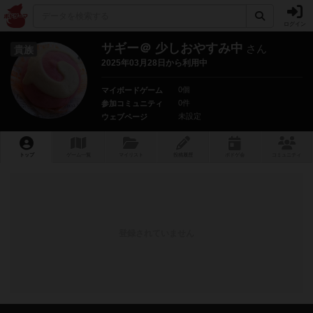
ログイン
サギー＠ 少しおやすみ中
さん
貴族
2025年03月28日から利用中
0個
マイボードゲーム
0件
参加コミュニティ
未設定
ウェブページ
トップ
ゲーム一覧
マイリスト
投稿履歴
ボ
ドゲ
会
コミュニティ
登録されていません