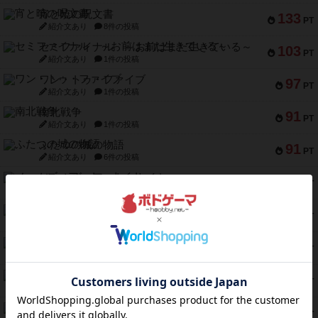
宵と暁の呪文書
133
PT
紹介文あり
8件の投稿
セミファイナル ～お前はまだ生きている～
103
PT
紹介文あり
1件の投稿
ワン・トゥ・ファイブ
97
PT
紹介文あり
1件の投稿
南北戦争
91
PT
紹介文あり
1件の投稿
ふたつの城の物語
91
PT
紹介文あり
6件の投稿
ノームズ・アット・ナイト
88
PT
紹介文なし
1件の投稿
マーリン
76
PT
紹介文あり
6件の投稿
フラットアイアン
75
PT
紹介文なし
2件の投稿
トランスオリエント・エクスプレス
70
PT
紹介文なし
1件の投稿
アンブッシュ！：ムーブアウト！
59
PT