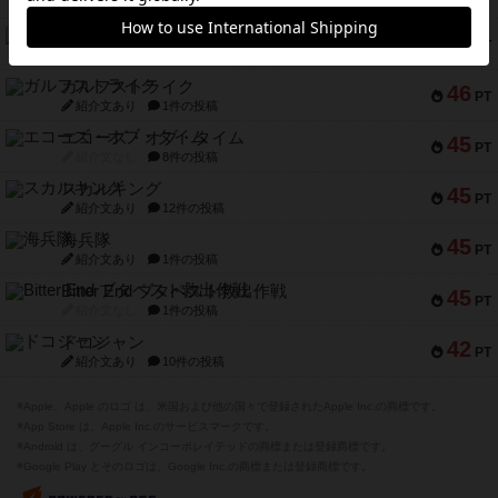
紹介文あり
1件の投稿
キャプテン・フリップ：イスラ・ボンバ
51
PT
紹介文なし
2件の投稿
ガルフストライク
46
PT
紹介文あり
1件の投稿
エコーズ・オブ・タイム
45
PT
紹介文なし
8件の投稿
スカルキング
45
PT
紹介文あり
12件の投稿
海兵隊
45
PT
紹介文あり
1件の投稿
Bitter End ブタペスト救出作戦
45
PT
紹介文なし
1件の投稿
ドコジャン
42
PT
紹介文あり
10件の投稿
※Apple、Apple のロゴ は、米国および他の国々で登録されたApple Inc.の商標です。
※App Store は、Apple Inc.のサービスマークです。
※Android は、グーグル インコーポレイテッドの商標または登録商標です。
※Google Play とそのロゴは、Google Inc.の商標または登録商標です。