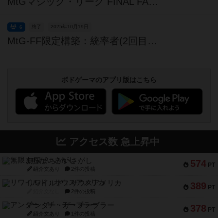
MtGマジック・リーグ FINAL FANTASY 表彰式
終了
2025年10月19日
6
MtG-FF限定構築：統率者(2回目)【2025.10】
ボドゲーマのアプリ版はこちら
アクセス数 急上昇中
無限まちがいさがし
574
PT
紹介文あり
2件の投稿
リワイルド：サウスアメリカ
389
PT
紹介文なし
2件の投稿
アンダー・ザ・テーブラー
378
PT
紹介文あり
1件の投稿