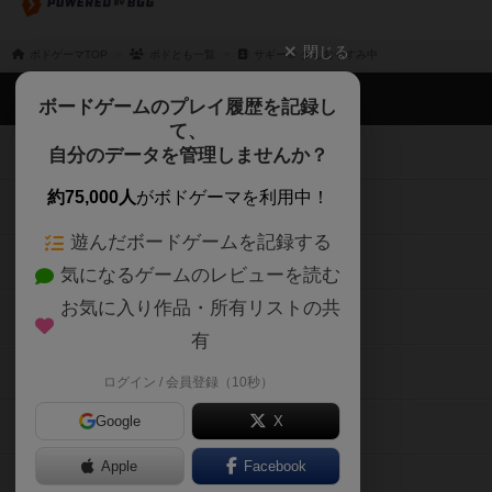
閉じる
ボドゲーマTOP
ボドとも一覧
サギー＠ 少しおやすみ中
ボドゲーマTOP
ボードゲームのプレイ履歴を記録し
て、
ボードゲームを検索する
自分のデータを管理しませんか？
約75,000人
がボドゲーマを利用中！
ボードゲームの新着レビュー
遊んだボードゲームを記録する
ボードゲーム会情報
気になるゲームのレビューを読む
お気に入り作品・所有リストの共
メカニクス特集
有
掲示板・トピックス
ログイン / 会員登録（10秒）
Google
X
ボドとも・会員一覧
Apple
Facebook
ボードゲーム業界コラム