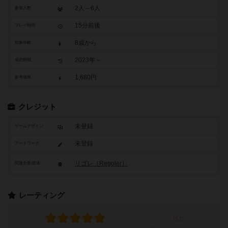
2人～6人
参加人数
15分前後
プレイ時間
8歳から
対象年齢
2023年～
発売時期
1,680円
参考価格
クレジット
未登録
ゲームデザイン
未登録
アートワーク
リゴレ（Regoler）
関連企業/団体
レーティング