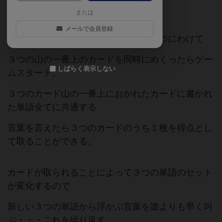
だ！と言う連想ゲーム。
または
メールで会員登録
裏表に単語が書かれたカードの山を３つにわけて
３つの山の一番上のカードを同時にめくったらゲー
しばらく表示しない
ムスタート。
３つのカード山の一番上におかれたカードに書かれ
た単語全てに共通する
言葉を言えたら３つのカードのうち１枚を得点とし
て取ることができる。
カードが取られることによって３つの単語のセット
が変化するので
新しい３つの単語から浮かぶ言葉を誰よりも早く叫
ぶ・・・これを繰り返す。