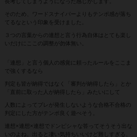
長考してしまうようになった感じがします。
そのため、ワードスナイパーよりもテンポ感が落ち
てるなという印象を受けました。
３つの言葉からの連想と言う行為自体はとても楽し
いだけにここの調整が勿体無い。
「連想」と言う個人の感覚に頼ったルールをここま
で強くするなら
判定も皆が納得ではなく「審判が納得したら」とか
「直前に取った人が納得したら」みたいにして
人数によってブレが発生しないような合格不合格の
判定にした方がテンポ良く遊べそう。
連想×連想×連想でドンピシャな答ってそうそう出な
いのよね。出ると凄い気持ちいいけど難しすぎる。