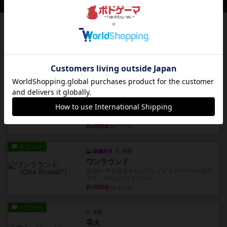
会員の新しい投稿
レビュー
画像付き
アグリコラ：牧場の動物たち THE BIG BOX
長らく積みゲーになってましたが、腰を据えてプ
レイできましたのでやってみ...
約1時間前
by くみ
レビュー
充実
宵と暁の呪文書
4/5点呪文を修得したり使い魔にトークンを捧げた
りして得点を増やしてい...
約4時間前
by ワタル
レビュー
画像付き
充実
ワンラウンド
星5軽〜中量級を中心にプレイするゲーマーの感想
です。今回はボードゲーム...
約7時間前
by おとん
レビュー
充実
花火