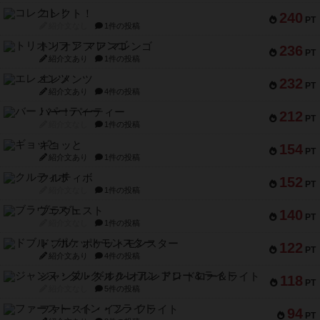
コレクト！
240
PT
紹介文なし
1件の投稿
トリオンフ ア マレンゴ
236
PT
紹介文あり
1件の投稿
エレメンツ
232
PT
紹介文あり
4件の投稿
バー！パーティー
212
PT
紹介文なし
1件の投稿
ギョッと
154
PT
紹介文あり
1件の投稿
クルティボ
152
PT
紹介文なし
1件の投稿
ブラヴェスト
140
PT
紹介文なし
1件の投稿
ドブル：ポケットモンスター
122
PT
紹介文あり
4件の投稿
ジャンヌ・ダルク-オルレアン ドロー＆ライト
118
PT
紹介文なし
5件の投稿
ファースト・イン・フライト
94
PT