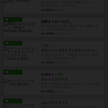
ずっと前のドイツ年間ゲーム大賞ながら、シンプ
ルで簡単な小ゲームで今でも...
約10時間前
by tamio
レビュー
無限まちがいさがし
6つの場面カード（表、裏で違う絵）が何枚かあ
り、そのうち3つ選んで、同...
約12時間前
by ジェイとと
レビュー
充実
チケットトゥライド / チケットトゥライドアメリカ
デジタルソロプレイ。元祖チケライ？マップがた
くさん出てるからどれをプレ...
約14時間前
by おーちゃん
レビュー
画像付き
充実
ホットストリーク
星7軽〜中量級を中心にプレイするゲーマーの感想
です。ボードゲーム会にて...
約21時間前
by おとん
レビュー
ガルフストライク
1983年にVictory Gamesが出版した『Gulf Strik...