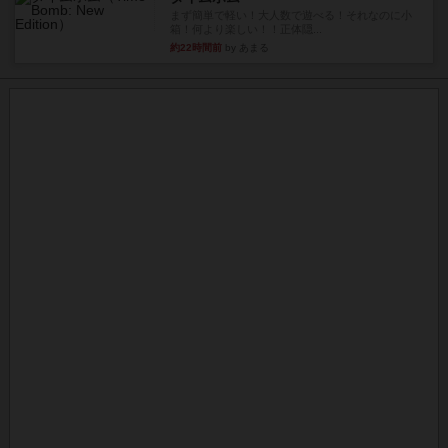
まず簡単で軽い！大人数で遊べる！それなのに小
箱！何より楽しい！！正体隠...
約22時間前
by あまる