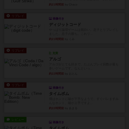
約21時間前
by Chaco
リプレイ
画像付き
ディジットコード
やっぱり論理ゲームは面白い。息子とリプレイし
ました。息子の勝ち。これリ...
約21時間前
by くみ
リプレイ
充実
アルゴ
アルゴがとても好きで、たぶんプレイ回数が最も
多いゲームです。なんといっ...
約22時間前
by おとん
リプレイ
画像付き
タイムボム
僕はホントに嘘が下手なようで、すぐバレますみ
んなホント、嘘が上手ですよ...
約22時間前
by あまる
レビュー
画像付き
タイムボム