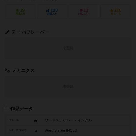
19
120
12
110
興味あり
経験あり
お気に入り
持ってる
テーマ/フレーバー
未登録
メカニクス
未登録
作品データ
ワードスナイパー・インクル
タイトル
Word Sniper INCLU
原題・英題表記