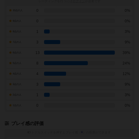
レーティングを行うには
ログイン
が必要です
0
0%
10点の人
0
0%
9点の人
1
3%
8点の人
3
9%
7点の人
13
39%
6点の人
8
24%
5点の人
4
12%
4点の人
3
9%
3点の人
1
3%
2点の人
0
0%
1点の人
プレイ感の評価
トグルスイッチを押すとプレイ感（
※
）の投票ができます