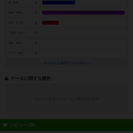
2
運・確率
5
戦略・判断力
1
交渉・立ち回り
0
心理戦・ブラフ
0
攻防・戦闘
0
アート・外見
似たプレイ感のゲームを探す→
データに関する報告
ログインするとフォームが表示されます
レビュー 1件