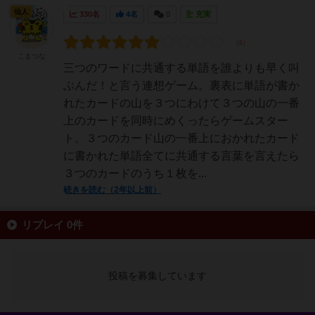
仙人
330名
4名
0
充実
こまつな
三つのワードに共通する単語を誰よりも早く叫
ぶんだ！と言う連想ゲーム。裏表に単語が書か
れたカードの山を３つにわけて３つの山の一番
上のカードを同時にめくったらゲームスター
ト。３つのカード山の一番上におかれたカード
に書かれた単語全てに共通する言葉を言えたら
３つのカードのうち１枚を...
続きを読む（2年以上前）
リプレイ 0件
投稿を募集しています