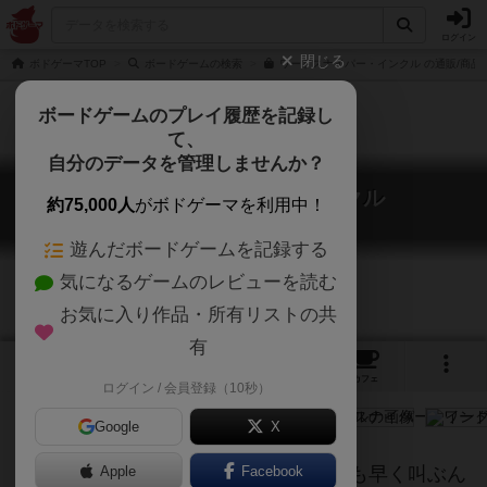
ログイン
閉じる
ボドゲーマTOP
ボードゲームの検索
ワードスナイパー・インクル の通販/商品
ボードゲームのプレイ履歴を記録し
て、
自分のデータを管理しませんか？
ワードスナイパー・インクル
約75,000人
がボドゲーマを利用中！
Word Sniper INCLU
遊んだボードゲームを記録する
気になるゲームのレビューを読む
お気に入り作品・所有リストの共
有
4
1
31
トップ
画像
動画
レビュー
カフェ
ログイン / 会員登録（10秒）
Google
X
三つのワードに共通する単語を誰よりも早く叫ぶん
Apple
Facebook