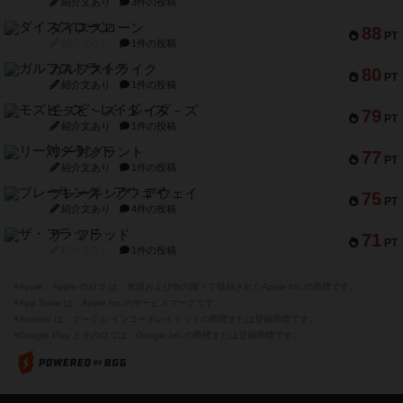
紹介文あり
3件の投稿
ダイススローン
88
PT
紹介文なし
1件の投稿
ガルフストライク
80
PT
紹介文あり
1件の投稿
モズビ－ズ・レイダ－ズ
79
PT
紹介文あり
1件の投稿
リー対グラント
77
PT
紹介文あり
1件の投稿
ブレーキング・アウェイ
75
PT
紹介文あり
4件の投稿
ザ・フラッド
71
PT
紹介文なし
1件の投稿
※Apple、Apple のロゴ は、米国および他の国々で登録されたApple Inc.の商標です。
※App Store は、Apple Inc.のサービスマークです。
※Android は、グーグル インコーポレイテッドの商標または登録商標です。
※Google Play とそのロゴは、Google Inc.の商標または登録商標です。