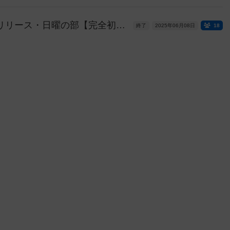
MtG FINAL FANTASY プレリリース・日曜の部【完全初心者・未経験者向け】
終了
2025年06月08日
18