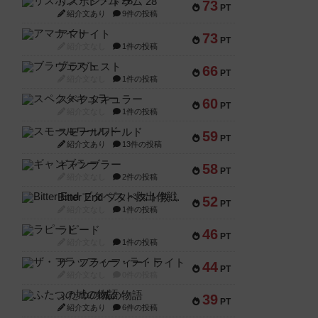
リスボン・トラム 28
73
PT
紹介文あり
9件の投稿
アマナイト
73
PT
紹介文なし
1件の投稿
ブラヴェスト
66
PT
紹介文なし
1件の投稿
スペクタキュラー
60
PT
紹介文なし
1件の投稿
スモールワールド
59
PT
紹介文あり
13件の投稿
ギャンブラー
58
PT
紹介文なし
2件の投稿
Bitter End ブタペスト救出作戦
52
PT
紹介文なし
1件の投稿
ラピード
46
PT
紹介文なし
1件の投稿
ザ・フラッフィー・ライト
44
PT
紹介文なし
0件の投稿
ふたつの城の物語
39
PT
紹介文あり
6件の投稿