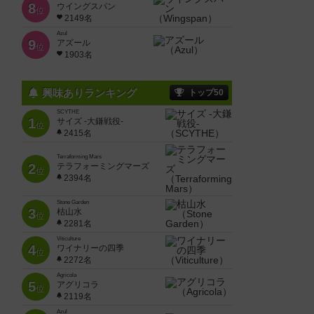
8
ウイングスパン
位
2149名
Azul
9
アズール
位
1903名
興味ありランキング
トップ50
SCYTHE
1
サイズ -大鎌戦役-
位
2415名
Terraforming Mars
2
テラフォーミングマーズ
位
2394名
Stone Garden
3
枯山水
位
2281名
Viticulture
4
ワイナリーの四季
位
2272名
Agricola
5
アグリコラ
位
2119名
Azul