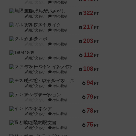
紹介文なし
1件の投稿
無限まちがいさがし
322
PT
紹介文あり
2件の投稿
ガルフストライク
217
PT
紹介文あり
1件の投稿
クルティボ
203
PT
紹介文なし
1件の投稿
1809
112
PT
紹介文あり
1件の投稿
ファースト・イン・フライト
108
PT
紹介文あり
3件の投稿
モズビ－ズ・レイダ－ズ
94
PT
紹介文あり
1件の投稿
テンプテーション
79
PT
紹介文なし
2件の投稿
インドネシア
78
PT
紹介文あり
2件の投稿
宵と暁の呪文書
75
PT
紹介文あり
8件の投稿