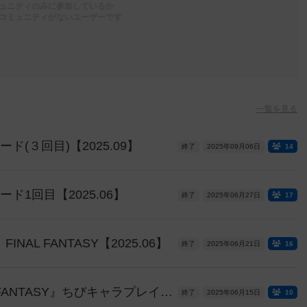
ュニティのみに参加しているか
コミュニティがないユーザーです
一覧を見る
ド(３回目)【2025.09】
終了
2025年09月06日
14
ード1回目【2025.06】
終了
2025年06月27日
17
AL FANTASY【2025.06】
終了
2025年06月21日
16
MtGスタンダード『FINAL FANTASY』ちびキャラプレイマットじゃんけん争奪戦【2025.06】
終了
2025年06月15日
10