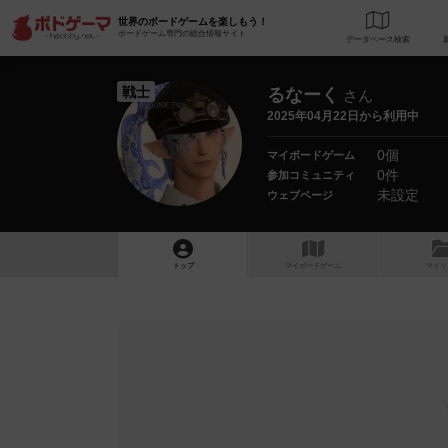
世界のボードゲームを楽しもう！
ボードゲーム専門の総合情報サイト
データベース
検
戦士
るなーく
さん
2025年04月22日から利用中
0個
マイボードゲーム
0件
参加コミュニティ
未設定
ウェブページ
トップ
マイボードゲーム
マイリ