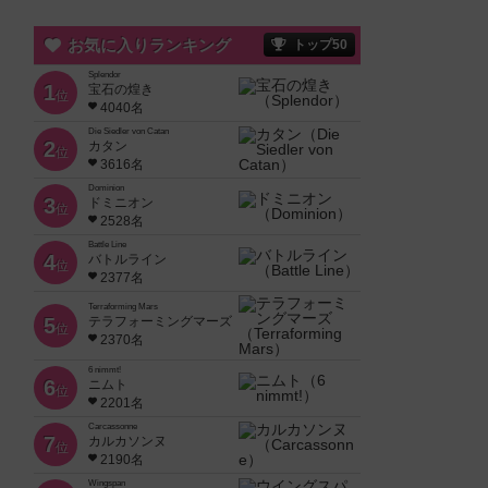
お気に入りランキング
トップ50
Splendor
1
宝石の煌き
位
4040名
Die Siedler von Catan
2
カタン
位
3616名
Dominion
3
ドミニオン
位
2528名
Battle Line
4
バトルライン
位
2377名
Terraforming Mars
5
テラフォーミングマーズ
位
2370名
6 nimmt!
6
ニムト
位
2201名
Carcassonne
7
カルカソンヌ
位
2190名
Wingspan