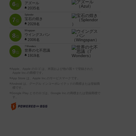
6
アズール
位
2035名
Splendor
7
宝石の煌き
位
2028名
Wingspan
8
ウイングスパン
位
2006名
7 Wonders
9
世界の七不思議
位
1919名
※Apple、Apple のロゴ は、米国および他の国々で登録された
Apple Inc.の商標です。
※App Store は、Apple Inc.のサービスマークです。
※Android は、グーグル インコーポレイテッドの商標または登録商
標です。
※Google Play とそのロゴは、Google Inc.の商標または登録商標で
す。