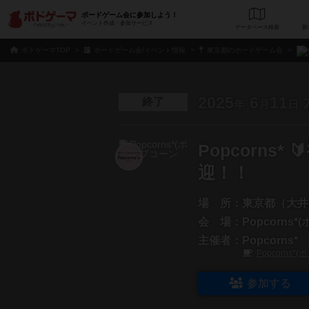
ボードゲーム会に参加しよう！
イベント作成・参加サービス
データベース
検
ボドゲーマTOP
ボードゲーム会/イベント情報
東京都のボードゲーム会
2025
6
11
終了
年
月
日
Popcorns
迎！！
場 所：
東京都（大井
会 場：
Popcorns
主催者：
Popcorns*
Popcorns
参加する