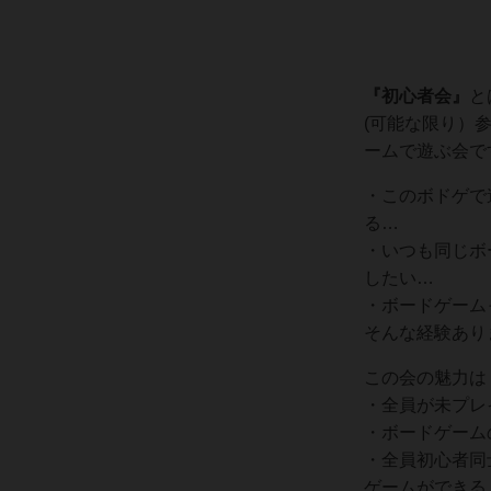
『
初心者会』
と
(可能な限り）
ームで遊ぶ会で
・このボドゲで
る…
・いつも同じボ
したい…
・ボードゲーム
そんな経験あり
この会の魅力は
・全員が未プレ
・ボードゲーム
・全員初心者同
ゲームができる