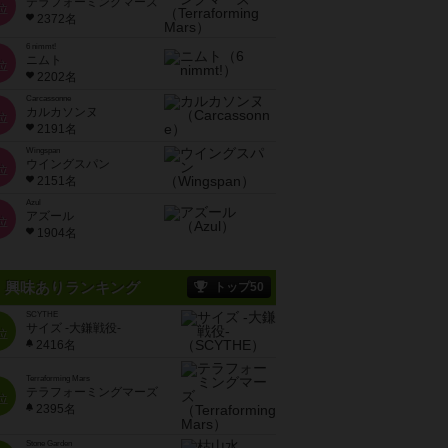
テラフォーミングマーズ
位
2372名
6 nimmt!
ニムト
位
2202名
Carcassonne
カルカソンヌ
位
2191名
Wingspan
ウイングスパン
位
2151名
Azul
アズール
位
1904名
興味ありランキング
トップ50
SCYTHE
サイズ -大鎌戦役-
位
2416名
Terraforming Mars
テラフォーミングマーズ
位
2395名
Stone Garden