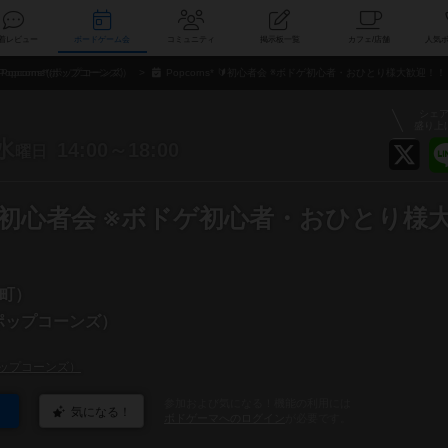
索
新着レビュー
ボードゲーム会
コミュニティ
掲示板一覧
カ
Popcorns*(ポップコーンズ）
Popcorns* 🔰初心者会 ※ボドゲ初心者・おひとり様大歓迎！！
シェ
盛り上
水
14:00～18:00
曜日
* 🔰初心者会 ※ボドゲ初心者・おひとり様
町）
*(ポップコーンズ）
*(ポップコーンズ）
参加および気になる！機能の利用には
気になる！
ボドゲーマへのログイン
が必要です。