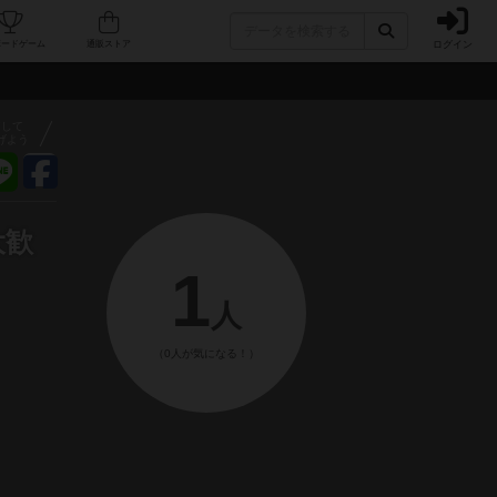
ログイン
フェ/店舗
人気ボードゲーム
通販ストア
アして
げよう
大歓
1
人
（0人が気になる！）