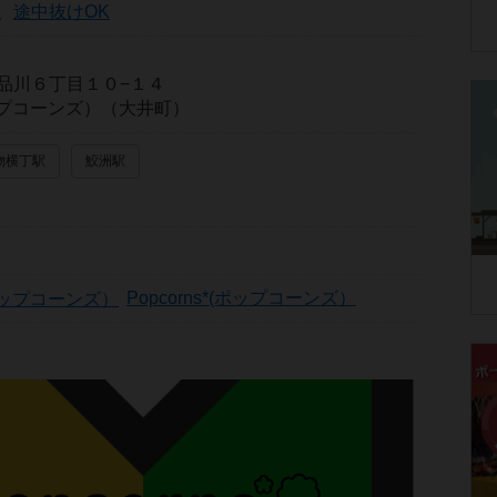
、
途中抜けOK
品川６丁目１０−１４
(ポップコーンズ）（大井町）
物横丁駅
鮫洲駅
Popcorns*(ポップコーンズ）