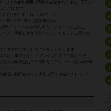
ページでの参加表明は予約とみなされません。
下記い
3
いただけます）
参加ボタンを押す：Twiplaは
こちら
4
：03-6718-4357（営業時間内）
ジの予約フォームから予約する：フォームは
こちら
5
ですが、事前に参加表明をしていただくとご案内が
6
後も通常料金でお店をご利用いただけます。
7
込みは可能ですが、ドリンクは店内でご購入くださ
ち込みの場合はお一人500円（アルコール込の場合80
8
ています。
宗教等の勧誘目的での来店は固くお断りさせていた
9
※A
Ap
※Ap
※A
標