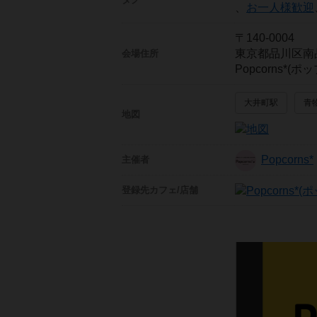
、
お一人様歓迎
〒140-0004
東京都品川区南
会場住所
Popcorns*
大井町駅
青
地図
Popcorns*
主催者
登録先
カフェ/店舗