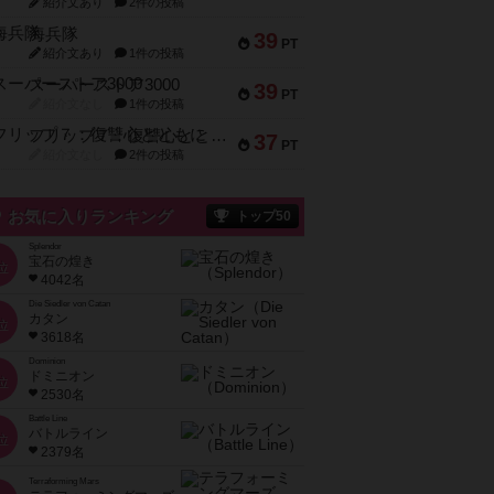
紹介文あり
2件の投稿
海兵隊
39
PT
紹介文あり
1件の投稿
スーパーストア3000
39
PT
紹介文なし
1件の投稿
フリップ７：復讐心とともに
37
PT
紹介文なし
2件の投稿
お気に入りランキング
トップ50
Splendor
宝石の煌き
位
4042名
Die Siedler von Catan
カタン
位
3618名
Dominion
ドミニオン
位
2530名
Battle Line
バトルライン
位
2379名
Terraforming Mars