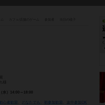
ーム
カフェ/
店舗の
ゲーム
参加者
当日の
様子
能
れ様
日（水）
14:00～18:00
初心者歓迎
、
どなたでも
、
初参加歓迎
、
途中参加OK