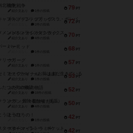
南北戦争
79
PT
紹介文あり
1件の投稿
キャプテン・フリップ：イスラ・ボンバ
72
PT
紹介文なし
2件の投稿
メメントオンラインタクティクス
70
PT
紹介文あり
4件の投稿
パーミッド
68
PT
紹介文なし
1件の投稿
クリーグ
57
PT
紹介文あり
1件の投稿
セミファイナル ～お前はまだ生きている～
53
PT
紹介文あり
1件の投稿
ふたつの街の物語
52
PT
紹介文あり
18件の投稿
クランク! ：冒険者たち（拡張）
50
PT
紹介文あり
4件の投稿
とうほうの！
42
PT
紹介文なし
1件の投稿
スターマイン・ラミー ポケット
42
PT