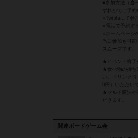
■参加方法（
当
ずれかでご予約
⭐️Twiplaにて
⭐️電話で予約する
⭐️ホームペー
当日参加も可能
スムーズです。
★イベント終了
★食べ物の持ち
い。ドリンク持
0円）いただい
★マルチ商法や
だきます。
関連ボードゲーム会