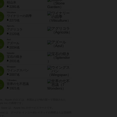
枯山水
位
2281名
Viticulture
ワイナリーの四季
位
2273名
Agricola
アグリコラ
位
2120名
Azul
アズール
位
2034名
Splendor
宝石の煌き
位
2031名
Wingspan
ウイングスパン
位
2007名
7 Wonders
世界の七不思議
位
1921名
pple、Apple のロゴ は、米国および他の国々で登録された
ple Inc.の商標です。
p Store は、Apple Inc.のサービスマークです。
ndroid は、グーグル インコーポレイテッドの商標または登録商
です。