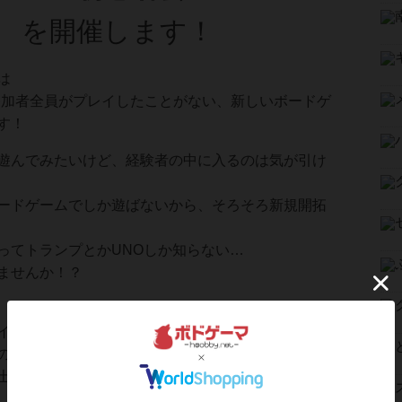
を開催します！
は
参加者全員がプレイしたことがない、新しいボードゲ
す！
遊んでみたいけど、経験者の中に入るのは気が引け
ードゲームでしか遊ばないから、そろそろ新規開拓
ってトランプとかUNOしか知らない…
ませんか！？
イのため、実力差がフラットな状態でプレイできる
の新規開拓ができる
士、協力してルールを読み解きながら楽しくボード