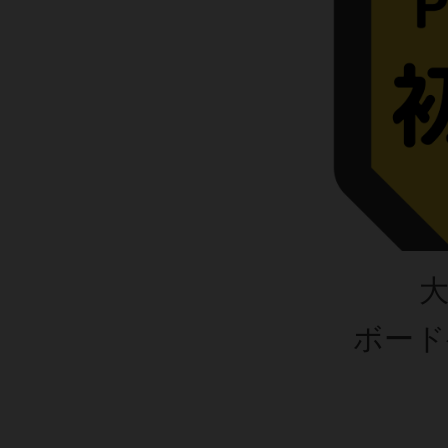
大
ボード