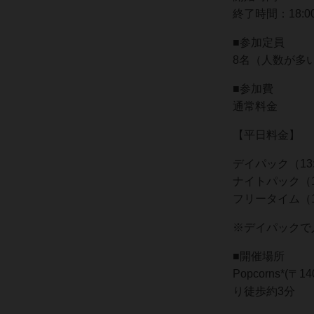
終了時間：18:
■参加定員
8名（人数が多
■参加費
通常料金
【平日料金】
デイパック（13:
ナイトパック（18
フリータイム（13
※デイパックで
■開催場所
Popcorns*(
り徒歩約3分