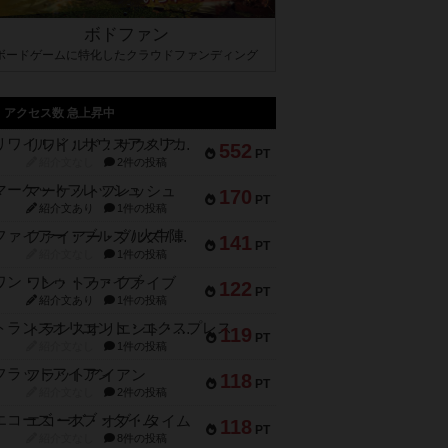
ボドファン
ボードゲームに特化したクラウドファンディング
アクセス数 急上昇中
リワイルド：サウスアメリカ
552
PT
紹介文なし
2件の投稿
マーケットフレッシュ
170
PT
紹介文あり
1件の投稿
ファイアー・ブルズ / 火牛陣
141
PT
紹介文なし
1件の投稿
ワン・トゥ・ファイブ
122
PT
紹介文あり
1件の投稿
トランスオリエント・エクスプレス
119
PT
紹介文なし
1件の投稿
フラットアイアン
118
PT
紹介文なし
2件の投稿
エコーズ・オブ・タイム
118
PT
紹介文なし
8件の投稿