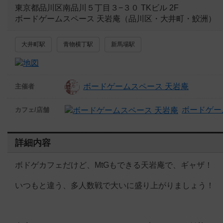
東京都品川区南品川５丁目３−３０ TKビル 2F
ボードゲームスペース 天岩庵（品川区・大井町・鮫洲）
大井町駅
青物横丁駅
新馬場駅
ボードゲームスペース 天岩庵
主催者
ボードゲー
カフェ/店舗
詳細内容
ボドゲカフェだけど、MtGもできる天岩庵で、ギャザ！
いつもと違う、多人数戦で大いに盛り上がりましょう！