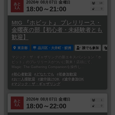
2026
08
07
金
年
月
日
曜日
18
あと
18:00～21:00
1人
0
MtG 『ホビット』 プレリリース・
金曜夜の部【初心者・未経験者とも
歓迎】
東京都
品川区・大井町・鮫洲
誰でも参加
連
マジック・ザ・ギャザリングの新エキスパンション『ホ
ビット』のプレリリースがついに襲来！店頭にて、
Magic: The Gathering Companionを操作し...
#初心者歓迎
#どなたでも
#初参加歓迎
#お一人様歓迎
#途中抜けOK
#途中参加OK
#マジック・ザ・ギャザリング
2026
08
07
金
年
月
日
曜日
1
あと
18:00～22:00
3人
0