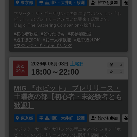
東京都
品川区・大井町・鮫洲
誰でも参加
連
マジック・ザ・ギャザリングの新エキスパンション『ホ
ビット』のプレリリースがついに襲来！店頭にて、
Magic: The Gathering Companionを操作し...
#初心者歓迎
#どなたでも
#初参加歓迎
#途中参加OK
#お一人様歓迎
#途中抜けOK
#マジック・ザ・ギャザリング
2026
08
08
土
年
月
日
曜日
3
あと
18:00～22:00
14人
1
MtG 『ホビット』 プレリリース・
土曜夜の部【初心者・未経験者とも
歓迎】
東京都
品川区・大井町・鮫洲
誰でも参加
連
マジック・ザ・ギャザリングの新エキスパンション『ホ
ビット』のプレリリースがついに襲来！店頭にて、