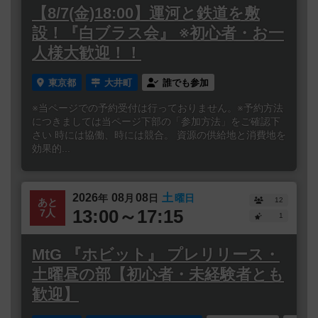
【8/7(金)18:00】運河と鉄道を敷
設！『白ブラス会』 ※初心者・お一
人様大歓迎！！
東京都
大井町
誰でも参加
※当ページでの予約受付は行っておりません。※予約方法
につきましては当ページ下部の「参加方法」をご確認下
さい 時には協働、時には競合。 資源の供給地と消費地を
効果的...
2026
08
08
土
年
月
日
曜日
12
あと
13:00～17:15
7人
1
MtG 『ホビット』 プレリリース・
土曜昼の部【初心者・未経験者とも
歓迎】