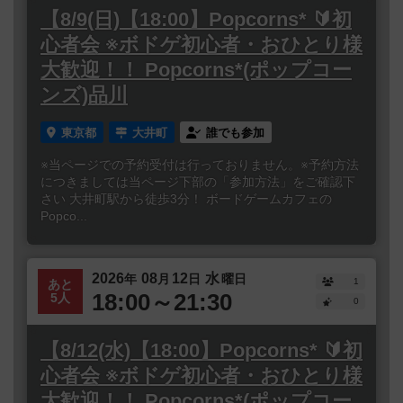
【8/9(日)【18:00】Popcorns* 🔰初
心者会 ※ボドゲ初心者・おひとり様
大歓迎！！ Popcorns*(ポップコー
ンズ)品川
東京都
大井町
誰でも参加
※当ページでの予約受付は行っておりません。※予約方法
につきましては当ページ下部の「参加方法」をご確認下
さい 大井町駅から徒歩3分！ ボードゲームカフェの
Popco...
2026
08
12
水
年
月
日
曜日
1
あと
18:00～21:30
5人
0
【8/12(水)【18:00】Popcorns* 🔰初
心者会 ※ボドゲ初心者・おひとり様
大歓迎！！ Popcorns*(ポップコー