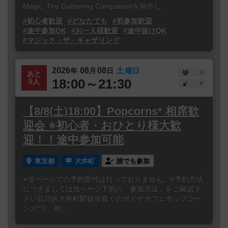
Magic: The Gathering Companionを操作し...
#初心者歓迎
#どなたでも
#初参加歓迎
#途中参加OK
#お一人様歓迎
#途中抜けOK
#マジック・ザ・ギャザリング
2026
08
08
土
年
月
日
曜日
1
あと
18:00～21:30
5人
0
【8/8(土)18:00】Popcorns* 相席歓
迎会 ※初心者・おひとり様大歓
迎！！途中参加可能
東京都
大井町
誰でも参加
※当ページでの予約受付は行っておりません。※予約方法
につきましては当ページ下部の「参加方法」をご確認下
さい品川区大井町駅徒歩直ぐのボドゲカフェポップコー
ンズ*で、相...