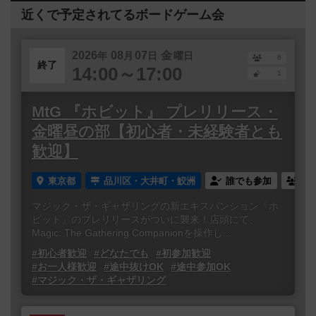
近くで予定されてるボードゲーム会
2026
08
07
金
年
月
日
曜日
6
終了
14:00～17:00
1
MtG 『ホビット』 プレリリース・
金曜昼の部【初心者・未経験者とも
歓迎】
東京都
品川区・大井町・鮫洲
誰でも参加
連
マジック・ザ・ギャザリングの新エキスパンション『ホ
ビット』のプレリリースがついに襲来！店頭にて、
Magic: The Gathering Companionを操作し...
#初心者歓迎
#どなたでも
#初参加歓迎
#お一人様歓迎
#途中抜けOK
#途中参加OK
#マジック・ザ・ギャザリング