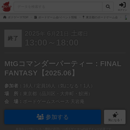
ログイン
ボドゲーマTOP
ボードゲーム会/イベント情報
東京都のボードゲーム会
2025
6
21
土
年
月
日
曜日
終了
13:00～18:00
MtGコマンダーパーティー：FINAL
FANTASY【2025.06】
参加者：
16人 / 定員16人（気になる！1人）
場 所：
東京都（品川区・大井町・鮫洲）
会 場：
ボードゲームスペース 天岩庵
参加する
気になる！
参加および気になる！機能の利用には
ボドゲーマへのログイン
が必要です。