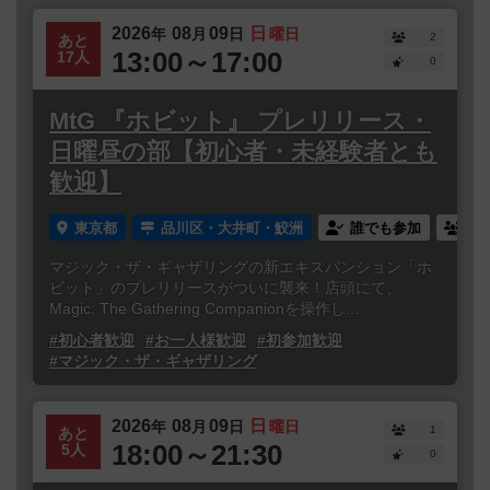
2026
08
09
日
年
月
日
曜日
2
あと
13:00～17:00
17人
0
MtG 『ホビット』 プレリリース・
日曜昼の部【初心者・未経験者とも
歓迎】
東京都
品川区・大井町・鮫洲
誰でも参加
連
マジック・ザ・ギャザリングの新エキスパンション「ホ
ビット」のプレリリースがついに襲来！店頭にて、
Magic: The Gathering Companionを操作し...
#初心者歓迎
#お一人様歓迎
#初参加歓迎
#マジック・ザ・ギャザリング
2026
08
09
日
年
月
日
曜日
1
あと
18:00～21:30
5人
0