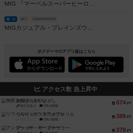
MtG 『マーベルスーパーヒーローズ』 プレリリース・金曜夜の部【初心者・未経験者とも歓迎】
終了
2026年06月06日
10
MtGカジュアル・プレインズウォーカー・シリーズ（リバイバル）【初心者歓迎】【2026.06】
ボドゲーマのアプリ版はこちら
アクセス数 急上昇中
無限まちがいさがし
574
PT
紹介文あり
2件の投稿
リワイルド：サウスアメリカ
389
PT
紹介文なし
2件の投稿
アンダー・ザ・テーブラー
378
PT