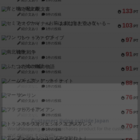
紹介文あり
1件の投稿
宵と暁の呪文書
133
PT
紹介文あり
8件の投稿
セミファイナル ～お前はまだ生きている～
103
PT
紹介文あり
1件の投稿
ワン・トゥ・ファイブ
97
PT
紹介文あり
1件の投稿
南北戦争
91
PT
紹介文あり
1件の投稿
ふたつの城の物語
91
PT
紹介文あり
6件の投稿
ノームズ・アット・ナイト
88
PT
紹介文なし
1件の投稿
マーリン
76
PT
紹介文あり
6件の投稿
フラットアイアン
75
PT
紹介文なし
2件の投稿
トランスオリエント・エクスプレス
70
PT
紹介文なし
1件の投稿
アンブッシュ！：ムーブアウト！