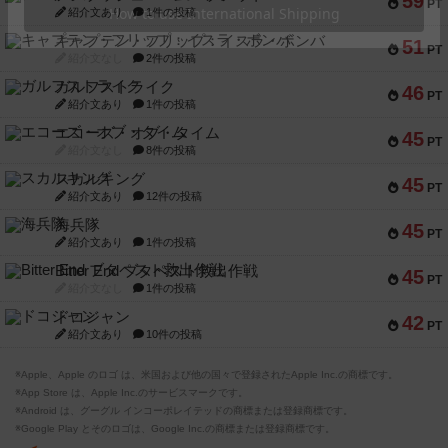
59
PT
紹介文あり
1件の投稿
キャプテン・フリップ：イスラ・ボンバ
51
PT
紹介文なし
2件の投稿
ガルフストライク
46
PT
紹介文あり
1件の投稿
エコーズ・オブ・タイム
45
PT
紹介文なし
8件の投稿
スカルキング
45
PT
紹介文あり
12件の投稿
海兵隊
45
PT
紹介文あり
1件の投稿
Bitter End ブタペスト救出作戦
45
PT
紹介文なし
1件の投稿
ドコジャン
42
PT
紹介文あり
10件の投稿
※Apple、Apple のロゴ は、米国および他の国々で登録されたApple Inc.の商標です。
※App Store は、Apple Inc.のサービスマークです。
※Android は、グーグル インコーポレイテッドの商標または登録商標です。
※Google Play とそのロゴは、Google Inc.の商標または登録商標です。