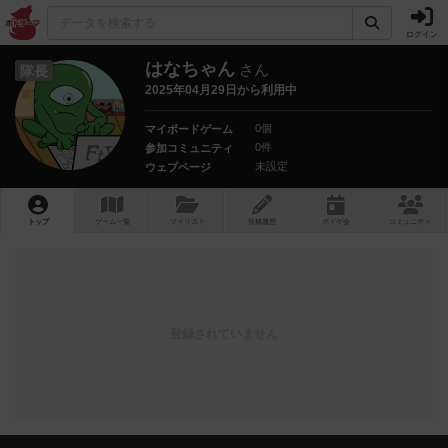
ログイン
はなちゃん
さん
隊長
2025年04月29日から利用中
0個
マイボードゲーム
0件
参加コミュニティ
未設定
ウェブページ
トップ
ゲーム一覧
マイリスト
投稿履歴
ボ
ドゲ
会
コミュニティ
登録されていません