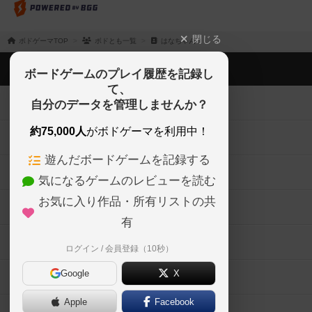
閉じる
ボドゲーマTOP
ボドとも一覧
はなちゃん
ボドゲーマTOP
ボードゲームのプレイ履歴を記録し
て、
ボードゲームを検索する
自分のデータを管理しませんか？
約75,000人
がボドゲーマを利用中！
ボードゲームの新着レビュー
遊んだボードゲームを記録する
ボードゲーム会情報
気になるゲームのレビューを読む
お気に入り作品・所有リストの共
メカニクス特集
有
掲示板・トピックス
ログイン / 会員登録（10秒）
Google
X
ボドとも・会員一覧
Apple
Facebook