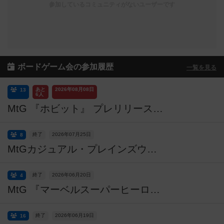
参加しているコミュニティがないユーザーです
ボードゲーム会の参加履歴
一覧を見る
あと
2026年08月08日
13
6人
MtG 『ホビット』 プレリリース・土曜昼の部【初心者・未経験者とも歓迎】
終了
2026年07月25日
8
MtGカジュアル・プレインズウォーカー・シリーズ【初心者歓迎】【2026.07】
終了
2026年06月20日
4
MtG 『マーベルスーパーヒーローズ』 プレリリース・土曜夜の部【初心者・未経験者とも歓迎】
終了
2026年06月19日
16