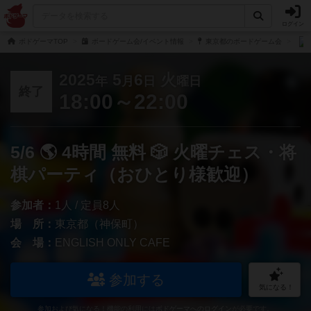
ログイン
ボドゲーマTOP
ボードゲーム会/イベント情報
東京都のボードゲーム会
2025
5
6
火
年
月
日
曜日
終了
18:00～22:00
5/6 🌎 4時間 無料 🎲 火曜チェス・将
棋パーティ（おひとり様歓迎）
参加者：
1人 / 定員8人
場 所：
東京都（神保町）
会 場：
ENGLISH ONLY CAFE
参加する
気になる！
参加および気になる！機能の利用には
ボドゲーマへのログイン
が必要です。