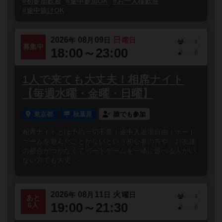
#初参加歓迎
#途中参加OK
#お一人様歓迎
#途中抜けOK
2026
08
09
日
年
月
日
曜日
1
募集中
18:00～23:00
0
1人で来ても大丈夫！相席ナイト
【毎週水曜・金曜・日曜】
東京都
秋葉原
誰でも参加
相席ナイトとは予約一切不要！途中入退場自由！ボード
ゲームを遊んだことがないという初心者の方や、お友達
の都合がつかなくてボードゲームを一緒に遊べる人がい
ない方でも大丈...
2026
08
11
火
年
月
日
曜日
2
あと
19:00～21:30
6人
0