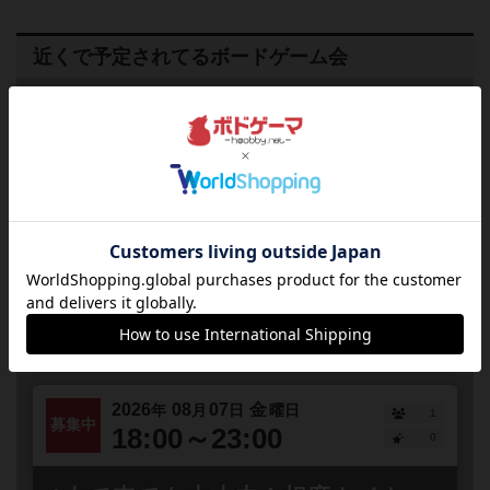
近くで予定されてるボードゲーム会
2026
08
06
木
年
月
日
曜日
1
終了
18:00～23:00
0
競技プレイが熱い！KLASK道場
東京都
秋葉原
誰でも参加
連れ添い登録
こんにちは！ カルカソンヌとKLASKをこよなく愛する
JELLY JELLY CAFE 秋葉原店店長の新葉です。最近は将
棋の藤井聡太さんの活躍や麻雀のMリーグ、TV...
2026
08
07
金
年
月
日
曜日
1
募集中
18:00～23:00
0