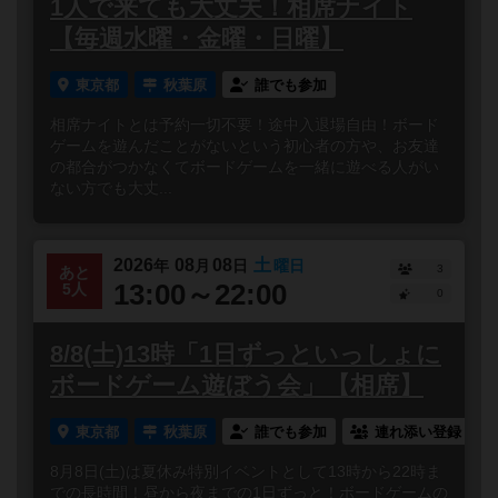
1人で来ても大丈夫！相席ナイト
【毎週水曜・金曜・日曜】
東京都
秋葉原
誰でも参加
相席ナイトとは予約一切不要！途中入退場自由！ボード
ゲームを遊んだことがないという初心者の方や、お友達
の都合がつかなくてボードゲームを一緒に遊べる人がい
ない方でも大丈...
2026
08
08
土
年
月
日
曜日
3
あと
13:00～22:00
5人
0
8/8(土)13時「1日ずっといっしょに
ボードゲーム遊ぼう会」【相席】
東京都
秋葉原
誰でも参加
連れ添い登録
8月8日(土)は夏休み特別イベントとして13時から22時ま
での長時間！昼から夜までの1日ずっと！ボードゲームの