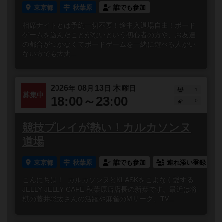
東京都
秋葉原
誰でも参加
相席ナイトとは予約一切不要！途中入退場自由！ボード
ゲームを遊んだことがないという初心者の方や、お友達
の都合がつかなくてボードゲームを一緒に遊べる人がい
ない方でも大丈...
2026
08
13
木
年
月
日
曜日
1
募集中
18:00～23:00
0
競技プレイが熱い！カルカソンヌ
道場
東京都
秋葉原
誰でも参加
連れ添い登録
こんにちは！ カルカソンヌとKLASKをこよなく愛する
JELLY JELLY CAFE 秋葉原店店長の新葉です。最近は将
棋の藤井聡太さんの活躍や麻雀のMリーグ、TV...