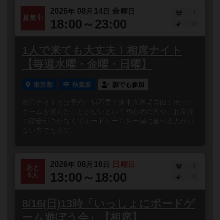
2026
08
14
金
年
月
日
曜日
1
募集中
18:00～23:00
0
1人で来ても大丈夫！相席ナイト
【毎週水曜・金曜・日曜】
東京都
秋葉原
誰でも参加
相席ナイトとは予約一切不要！途中入退場自由！ボード
ゲームを遊んだことがないという初心者の方や、お友達
の都合がつかなくてボードゲームを一緒に遊べる人がい
ない方でも大丈...
2026
08
16
日
年
月
日
曜日
2
あと
13:00～18:00
6人
0
8/16(日)13時「いっしょにボードゲ
ーム遊ぼう会」【相席】