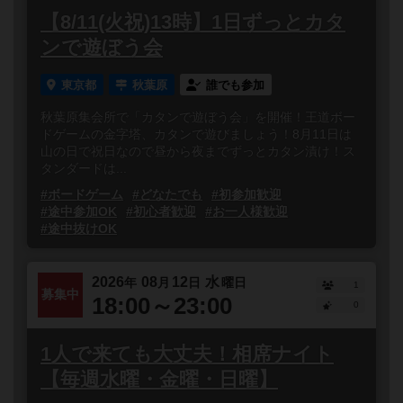
【8/11(火祝)13時】1日ずっとカタ
ンで遊ぼう会
東京都
秋葉原
誰でも参加
秋葉原集会所で「カタンで遊ぼう会」を開催！王道ボー
ドゲームの金字塔、カタンで遊びましょう！8月11日は
山の日で祝日なので昼から夜までずっとカタン漬け！ス
タンダードは...
#ボードゲーム
#どなたでも
#初参加歓迎
#途中参加OK
#初心者歓迎
#お一人様歓迎
#途中抜けOK
2026
08
12
水
年
月
日
曜日
1
募集中
18:00～23:00
0
1人で来ても大丈夫！相席ナイト
【毎週水曜・金曜・日曜】