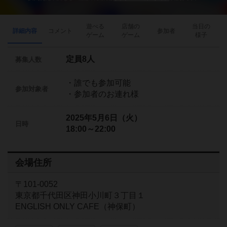
遊べる
店舗の
当日の
詳細内容
コメント
参加者
ゲーム
ゲーム
様子
定員8人
募集人数
・誰でも参加可能
参加対象者
・参加者のお連れ様
2025年5月6日（火）
日時
18:00～22:00
会場住所
〒101-0052
東京都千代田区神田小川町３丁目１
ENGLISH ONLY CAFE（神保町）