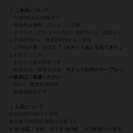
｜ ご参加について
・午後6時から10時まで
・基本料金無料、ワンドリンク制
・ドリンク（アルコール含む）500円から、追加ドリ
ンク300円から、軽食200円からご提供
・ご予約不要、店頭で
『（※サイト名）を見てきた 』
とお伝えください
・おひとり様大歓迎です
・相席自由、席替え自由
※チェス以外のテーブルへ
の参加はご遠慮ください
・Wi-Fi、電源利用無料
・飲食物持込不可
｜ お店について
ENGLISH ONLY CAFE
東京都 千代田区 神田小川町 3-1
※JR 御茶ノ水駅、地下鉄 神保町、小川町駅から徒歩