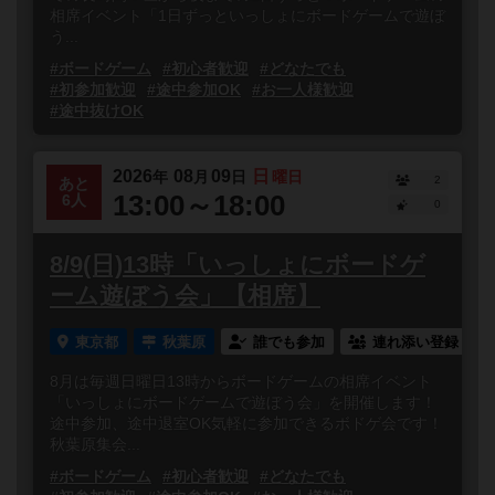
相席イベント「1日ずっといっしょにボードゲームで遊ぼ
う...
#ボードゲーム
#初心者歓迎
#どなたでも
#初参加歓迎
#途中参加OK
#お一人様歓迎
#途中抜けOK
2026
08
09
日
年
月
日
曜日
2
あと
13:00～18:00
6人
0
8/9(日)13時「いっしょにボードゲ
ーム遊ぼう会」【相席】
東京都
秋葉原
誰でも参加
連れ添い登録
8月は毎週日曜日13時からボードゲームの相席イベント
「いっしょにボードゲームで遊ぼう会」を開催します！
途中参加、途中退室OK気軽に参加できるボドゲ会です！
秋葉原集会...
#ボードゲーム
#初心者歓迎
#どなたでも