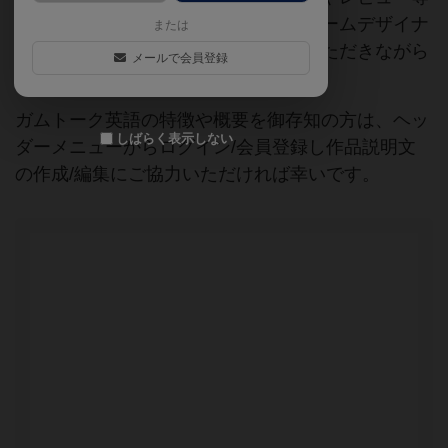
の情報は、ボドゲーマ運営事務局・ゲームデザイナ
または
ーご本人様・有志の皆様にご協力をいただきながら
メールで会員登録
登録されています。
ガムトーク英語の特徴や概要を御存知の方は、ヘッ
しばらく表示しない
ダーメニューからログイン/会員登録し作品説明文
の作成/編集にご協力いただければ幸いです。