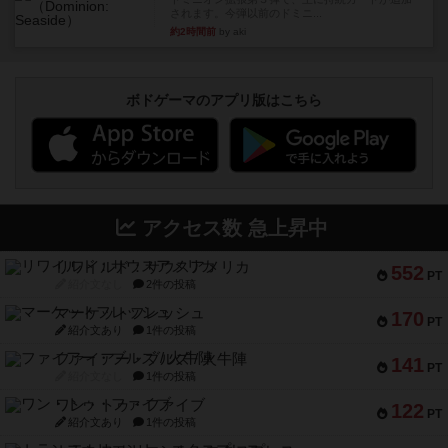
されます。今弾以前のドミニ...
約2時間前
by aki
ボドゲーマのアプリ版はこちら
アクセス数 急上昇中
リワイルド：サウスアメリカ
552
PT
紹介文なし
2件の投稿
マーケットフレッシュ
170
PT
紹介文あり
1件の投稿
ファイアー・ブルズ / 火牛陣
141
PT
紹介文なし
1件の投稿
ワン・トゥ・ファイブ
122
PT
紹介文あり
1件の投稿