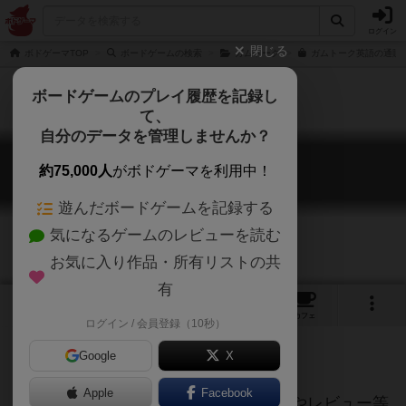
ログイン
閉じる
ボドゲーマTOP
ボードゲームの検索
ガムトーク
ガムトーク英語の通販/
ボードゲームのプレイ履歴を記録し
て、
自分のデータを管理しませんか？
ガムトーク英語
約75,000人
がボドゲーマを利用中！
Gum Talk: English
遊んだボードゲームを記録する
気になるゲームのレビューを読む
お気に入り作品・所有リストの共
有
3
トップ
画像
動画
レビュー
カフェ
ログイン / 会員登録（10秒）
Google
X
ご協力ください
Apple
Facebook
当サイトに掲載されている作品説明文やレビュー等