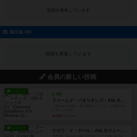
投稿を募集しています
掲示板 0件
投稿を募集しています
会員の新しい投稿
レビュー
充実
ドゥームド・バタリオンズ：ASLモジュール11
『Squad Leader』用の追加マップとして発売され
たマップの#9...
30分前
by Chaco
レビュー
クロワ・ド・ゲール：ASLモジュール10
1992年にAvalon Hill社が出版した『Croix de Gu...