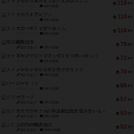
トランスオリエント・エクスプレス
119
PT
紹介文なし
1件の投稿
フラットアイアン
118
PT
紹介文なし
2件の投稿
エコーズ・オブ・タイム
118
PT
紹介文なし
8件の投稿
南北戦争
79
PT
紹介文あり
1件の投稿
キャプテン・フリップ：イスラ・ボンバ
72
PT
紹介文なし
2件の投稿
メメントオンラインタクティクス
70
PT
紹介文あり
4件の投稿
パーミッド
68
PT
紹介文なし
1件の投稿
クリーグ
57
PT
紹介文あり
1件の投稿
セミファイナル ～お前はまだ生きている～
53
PT
紹介文あり
1件の投稿
ふたつの街の物語
52
PT
紹介文あり
18件の投稿