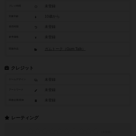
未登録
プレイ時間
10歳から
対象年齢
未登録
発売時期
未登録
参考価格
ガムトーク（Gum Talk）
関連作品
クレジット
未登録
ゲームデザイン
未登録
アートワーク
未登録
関連企業/団体
レーティング