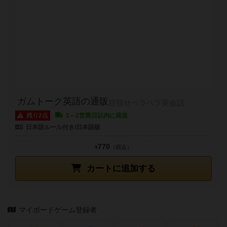
ガムトーク英語の通販
目指せペラペラ英会話
残り2点
1～2営業日以内に発送
日本語ルール付き/日本語版
770
¥
（税込）
カートに追加する
マイボードゲーム登録者