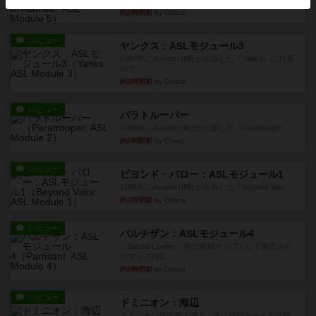
約2時間前
by Chaco
レビュー
ヤンクス：ASLモジュール3
1987年にAvalon Hill社が出版した『Yanks』に付属
のマ...
約2時間前
by Chaco
レビュー
パラトルーパー
1986年にAvalon Hill社が出版した『Paratrooper...
約2時間前
by Chaco
レビュー
ビヨンド・バロー：ASLモジュール1
1985年にAvalon Hill社が出版した『Beyond Valo...
約2時間前
by Chaco
レビュー
パルチザン：ASLモジュール4
『Squad Leader』用の追加マップとして発売され
たマップ#10...
約2時間前
by Chaco
レビュー
ドミニオン：海辺
ドミニオン拡張第３弾で、主に持続カードが追加