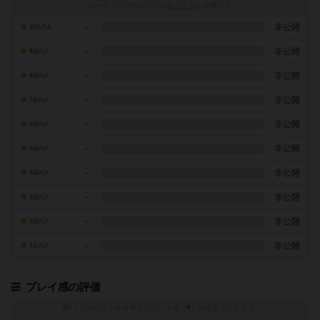
レーティングを行うには
ログイン
が必要です
-
非公開
10点の人
-
非公開
9点の人
-
非公開
8点の人
-
非公開
7点の人
-
非公開
6点の人
-
非公開
5点の人
-
非公開
4点の人
-
非公開
3点の人
-
非公開
2点の人
-
非公開
1点の人
プレイ感の評価
トグルスイッチを押すとプレイ感（
※
）の投票ができます