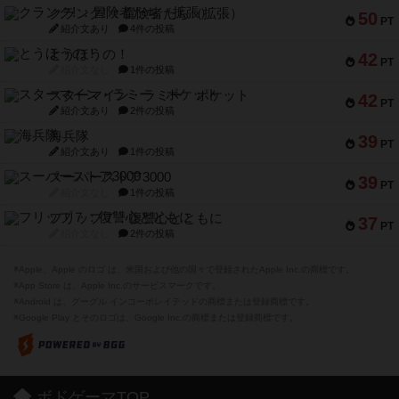
クランク! ：冒険者たち（拡張）
50
PT
紹介文あり
4件の投稿
とうほうの！
42
PT
紹介文なし
1件の投稿
スターマイン・ラミー ポケット
42
PT
紹介文あり
2件の投稿
海兵隊
39
PT
紹介文あり
1件の投稿
スーパーストア3000
39
PT
紹介文なし
1件の投稿
フリップ７：復讐心とともに
37
PT
紹介文なし
2件の投稿
※Apple、Apple のロゴ は、米国および他の国々で登録されたApple Inc.の商標です。
※App Store は、Apple Inc.のサービスマークです。
※Android は、グーグル インコーポレイテッドの商標または登録商標です。
※Google Play とそのロゴは、Google Inc.の商標または登録商標です。
ボドゲーマTOP