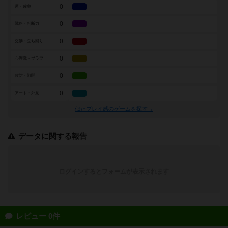
0
運・確率
0
戦略・判断力
0
交渉・立ち回り
0
心理戦・ブラフ
0
攻防・戦闘
0
アート・外見
似たプレイ感のゲームを探す→
データに関する報告
ログインするとフォームが表示されます
レビュー 0件