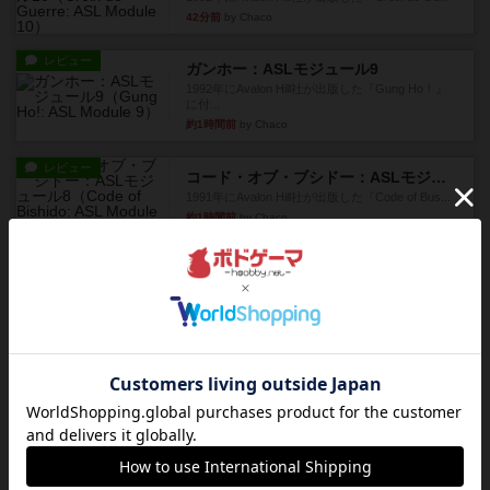
42分前
by Chaco
レビュー
ガンホー：ASLモジュール9
1992年にAvalon Hill社が出版した『Gung Ho！』
に付...
約1時間前
by Chaco
レビュー
コード・オブ・ブシドー：ASLモジュール8
1991年にAvalon Hill社が出版した『Code of Bus...
約1時間前
by Chaco
レビュー
ザ・ラスト・フラー：ASLモジュール6
『Squad Leader』用の追加マップとして発売され
たマップ#11...
約1時間前
by Chaco
レビュー
ホロウレギオンズ：ASLモジュール7
1989年にAvalon Hill社が出版した『Hollow Legi...
約1時間前
by Chaco
レビュー
ウエスト・オブ・アラメイン：ASLモジュール5
1988年にAvalon Hill社が出版した『West of Ala...