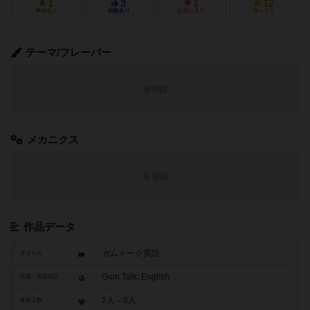
1
3
1
12
興味あり
経験あり
お気に入り
持ってる
テーマ/フレーバー
未登録
メカニクス
未登録
作品データ
ガムトーク英語
タイトル
Gum Talk: English
原題・英題表記
2人～8人
参加人数