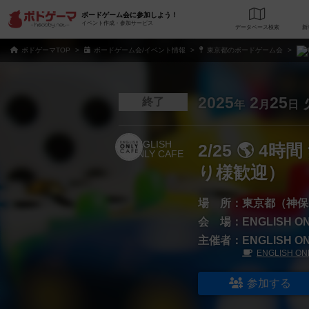
ボードゲーム会に参加しよう！
イベント作成・参加サービス
データベース
検
ボドゲーマTOP
ボードゲーム会/イベント情報
東京都のボードゲーム会
2025
2
25
終了
年
月
日
2/25 🌎 
り様歓迎）
場 所：
東京都（神保
会 場：
ENGLISH O
主催者：
ENGLISH O
ENGLISH ON
参加する