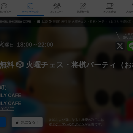
索
新着レビュー
ボードゲーム会
コミュニティ
掲示板一覧
カ
ENGLISH ONLY CAFE
2/25 🌎 4時間 無料 🎲 火曜チェス・将棋パーティ（おひとり様歓迎
シェ
盛り上
火
18:00～22:00
曜日
4時間 無料 🎲 火曜チェス・将棋パーティ（
町）
NLY CAFE
NLY CAFE
LY CAFE
参加および気になる！機能の利用には
気になる！
ボドゲーマへのログイン
が必要です。