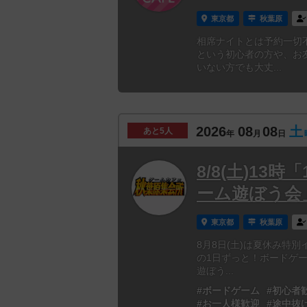
東京都
秋葉原
相席ナイトとは予約一切
という初心者の方や、お
いない方でも大丈...
2026
08
08
土
あと
5人
年
月
日
8/8(土)1
ーム遊ぼう会
東京都
秋葉原
8月8日(土)は夏休み特
の1日ずっと！ボードゲ
遊ぼう...
#ボードゲーム
#初心者
#お一人様歓迎
#途中抜