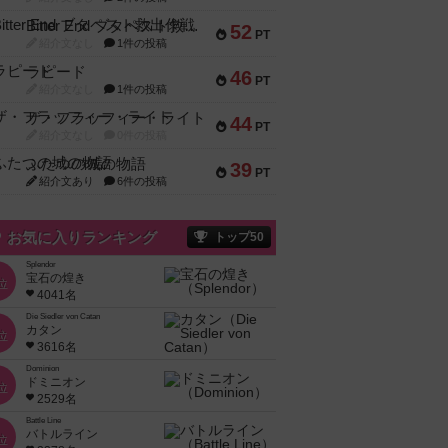
Bitter End ブタペスト救出作戦
52
PT
紹介文なし
1件の投稿
ラピード
46
PT
紹介文なし
1件の投稿
ザ・フラッフィー・ライト
44
PT
紹介文なし
0件の投稿
ふたつの城の物語
39
PT
紹介文あり
6件の投稿
お気に入りランキング
トップ50
Splendor
宝石の煌き
位
4041名
Die Siedler von Catan
カタン
位
3616名
Dominion
ドミニオン
位
2529名
Battle Line
バトルライン
位