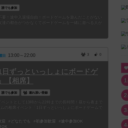
誰でも参加
不要！途中入退場自由！ボードゲームを遊んだことがない
友達の都合がつかなくてボードゲームを一緒に遊べる人が
3
0
13:00～22:00
曜日
3時「1日ずっといっしょにボードゲ
」【相席】
1
誰でも参加
連れ添い登録
2
別イベントとして13時から22時までの長時間！昼から夜まで
ームの相席イベント「1日ずっといっしょにボードゲームで
3
歓迎
#どなたでも
#初参加歓迎
#途中参加OK
4
けOK