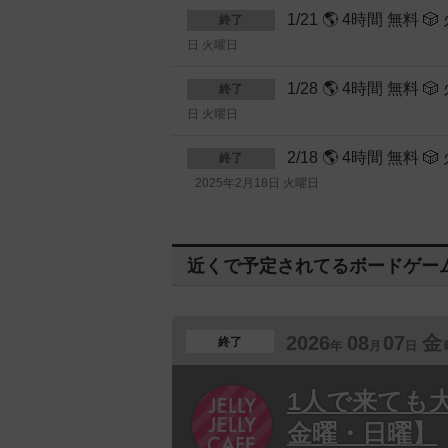
1/21 🌎 4時間 無
終了
日 火曜日
1/28 🌎 4時間 無
終了
日 火曜日
2/18 🌎 4時間 
終了
2025年2月18日 火曜日
近くで予定されてるボードゲー
2026
08
07
金
終了
年
月
日
1人で来ても
金曜・日曜】