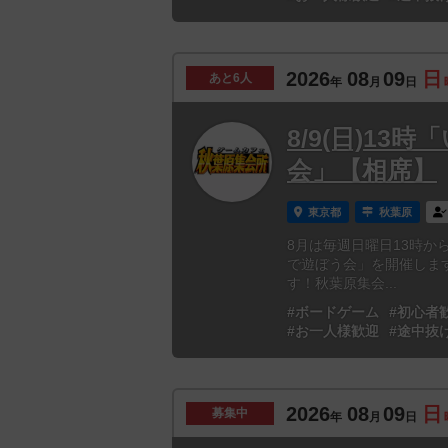
2026
08
09
日
あと
6人
年
月
日
8/9(日)1
会」【相席】
東京都
秋葉原
8月は毎週日曜日13時
で遊ぼう会」を開催しま
す！秋葉原集会...
#ボードゲーム
#初心者
#お一人様歓迎
#途中抜
2026
08
09
日
募集中
年
月
日