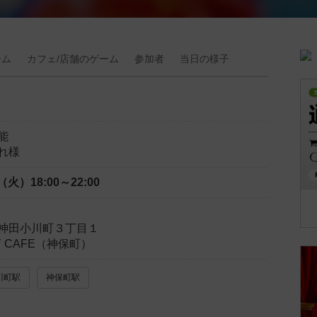
ーム
カフェ/
店舗の
ゲーム
参加者
当日の
様子
能
れ様
日（火）
18:00～22:00
神田小川町３丁目１
LY CAFE（神保町）
川町駅
神保町駅