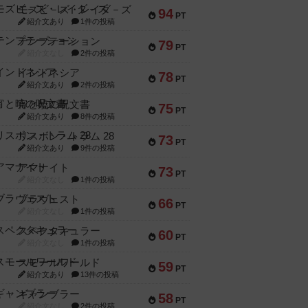
モズビ－ズ・レイダ－ズ
94
PT
紹介文あり
1件の投稿
テンプテーション
79
PT
紹介文なし
2件の投稿
インドネシア
78
PT
紹介文あり
2件の投稿
宵と暁の呪文書
75
PT
紹介文あり
8件の投稿
リスボン・トラム 28
73
PT
紹介文あり
9件の投稿
アマナイト
73
PT
紹介文なし
1件の投稿
ブラヴェスト
66
PT
紹介文なし
1件の投稿
スペクタキュラー
60
PT
紹介文なし
1件の投稿
スモールワールド
59
PT
紹介文あり
13件の投稿
ギャンブラー
58
PT
紹介文なし
2件の投稿