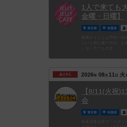
1人で来ても
金曜・日曜】
東京都
秋葉原
相席ナイトとは予約一切
という初心者の方や、お
いない方でも大丈...
2026
08
11
火
あと
6人
年
月
日
【8/11(火
会
東京都
秋葉原
秋葉原集会所で「カタン
で遊びましょう！8月1