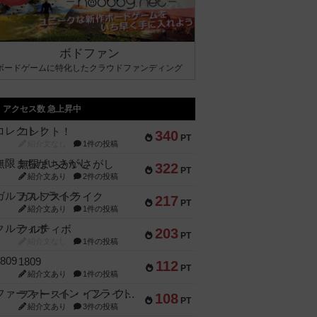
ボドファン
ボードゲームに特化したクラウドファンディング
アクセス数 急上昇中
コレクト！
340
PT
紹介文なし
1件の投稿
無限まちがいさがし
322
PT
紹介文あり
2件の投稿
ガルフストライク
217
PT
紹介文あり
1件の投稿
クルティボ
203
PT
紹介文なし
1件の投稿
1809
112
PT
紹介文あり
1件の投稿
ファースト・イン・フライト
108
PT
紹介文あり
3件の投稿