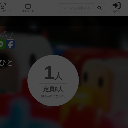
ログイン
フェ/店舗
人気ボードゲーム
通販ストア
）
アして
げよう
おひと
1
人
定員8人
（0人が気になる！）