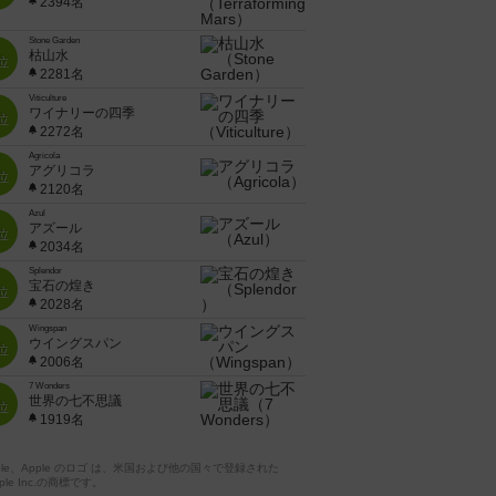
2394名
Stone Garden
枯山水
位
2281名
Viticulture
ワイナリーの四季
位
2272名
Agricola
アグリコラ
位
2120名
Azul
アズール
位
2034名
Splendor
宝石の煌き
位
2028名
Wingspan
ウイングスパン
位
2006名
7 Wonders
世界の七不思議
位
1919名
pple、Apple のロゴ は、米国および他の国々で登録された
ple Inc.の商標です。