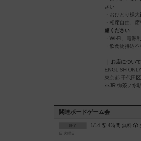
さい
・おひとり様大
・相席自由、
慮ください
・Wi-Fi、電源
・飲食物持込不
｜ お店について
ENGLISH ONL
東京都 千代田区 
※JR 御茶ノ水
関連ボードゲーム会
1/14 🌎 4時間 無
終了
日 火曜日