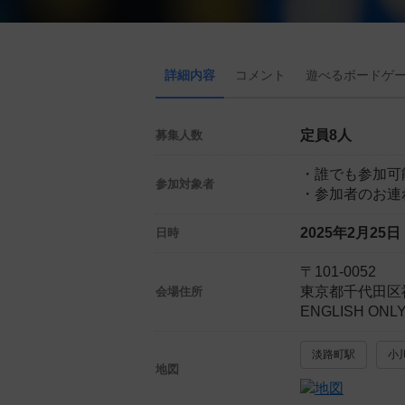
詳細内容
コメント
遊べる
ボード
ゲ
定員8人
募集人数
・誰でも参加可
参加対象者
・参加者のお連
2025年2月25
日時
〒101-0052
東京都千代田区
会場住所
ENGLISH ON
淡路町駅
小
地図