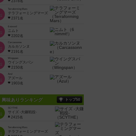
2378名
Terraforming Mars
テラフォーミングマーズ
位
2371名
6 nimmt!
ニムト
位
2202名
Carcassonne
カルカソンヌ
位
2191名
Wingspan
ウイングスパン
位
2150名
Azul
アズール
位
1903名
興味ありランキング
トップ50
SCYTHE
サイズ -大鎌戦役-
位
2415名
Terraforming Mars
テラフォーミングマーズ
位