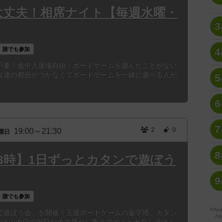
大丈夫！相席ナイト【毎週水曜・
3
誰でも参加
4
不要！途中入退場自由！ボードゲームを遊んだことがない
友達の都合がつかなくてボードゲームを一緒に遊べる人が
5
6
7
2
0
19:00～21:30
曜日
8
祝)13時】1日ずっとカタンで遊ぼう
9
誰でも参加
※A
で遊ぼう会」を開催！王道ボードゲームの金字塔、カタン
Ap
1日は山の日で祝日なので昼から夜までずっとカタン漬け！