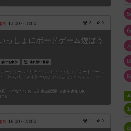
5
2
0
13:00～18:00
曜日
6
3時「いっしょにボードゲーム遊ぼう
7
8
誰でも参加
連れ添い登録
からボードゲームの相席イベント「いっしょにボードゲーム
9
す！途中参加、途中退室OK気軽に参加できるボドゲ会で
歓迎
#どなたでも
#初参加歓迎
#途中参加OK
けOK
1
1
0
18:00～23:00
曜日
2