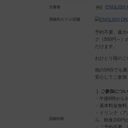
ENGLISH 
主催者
登録先
カフェ/店舗
予約不要、最大
ク（500円～
だけます。
おひとり様のご
他のSNSでも
安心してご参加
｜ ご参加につ
・午後6時から1
・基本料金無料
・ドリンク（ア
詳細内容
ら、軽食200円
・ご予約不要、