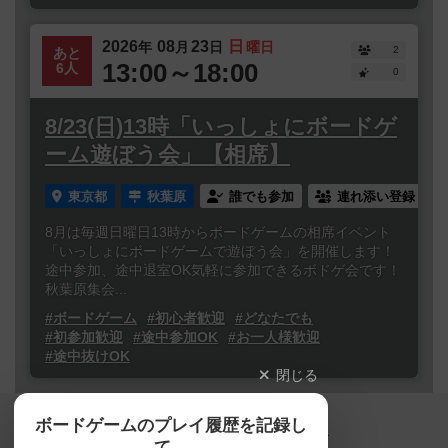
2026
08
23
日
年
月
日
曜日
2
あと
13:00～18:00
6人
0
8/23(日)13時「いっしょにボードゲ
ーム遊ぼう会」【相席】
東京都
秋葉原
誰でも参加
連れ添い登録
8月は毎週日曜日13時からボードゲームの相席イベント
「いっしょにボードゲームで遊ぼう会」を開催します！
途中参加、途中退室OK気軽に参加できるボドゲ会です！
秋葉原集会...
#ボードゲーム
#初心者歓迎
#どなたでも
#初参加歓迎
#途中参加OK
#お一人様歓迎
#途中抜けOK
閉じる
Copyright (c)
ボードゲームのプレイ履歴を記録し
【ボドゲーマ】ボードゲームの総合情報サイト
て、
All rights reserved.