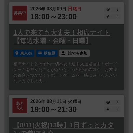
2026
08
09
日
年
月
日
曜日
1
募集中
18:00～23:00
0
1人で来ても大丈夫！相席ナイト
【毎週水曜・金曜・日曜】
東京都
秋葉原
誰でも参加
相席ナイトとは予約一切不要！途中入退場自由！ボード
ゲームを遊んだことがないという初心者の方や、お友達
の都合がつかなくてボードゲームを一緒に遊べる人がい
ない方でも大丈...
2026
08
11
火
年
月
日
曜日
2
あと
19:00～21:30
6人
0
【8/11(火祝)13時】1日ずっとカタ