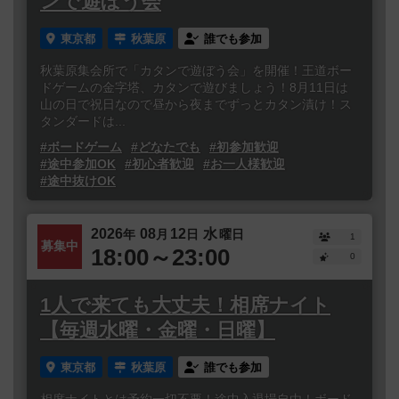
ンで遊ぼう会
東京都
秋葉原
誰でも参加
秋葉原集会所で「カタンで遊ぼう会」を開催！王道ボー
ドゲームの金字塔、カタンで遊びましょう！8月11日は
山の日で祝日なので昼から夜までずっとカタン漬け！ス
タンダードは...
#ボードゲーム
#どなたでも
#初参加歓迎
#途中参加OK
#初心者歓迎
#お一人様歓迎
#途中抜けOK
2026
08
12
水
年
月
日
曜日
1
募集中
18:00～23:00
0
1人で来ても大丈夫！相席ナイト
【毎週水曜・金曜・日曜】
東京都
秋葉原
誰でも参加