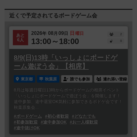
近くで予定されてるボードゲーム会
2026
08
09
日
年
月
日
曜日
2
あと
13:00～18:00
6人
0
8/9(日)13時「いっしょにボードゲ
ーム遊ぼう会」【相席】
東京都
秋葉原
誰でも参加
連れ添い登録
8月は毎週日曜日13時からボードゲームの相席イベント
「いっしょにボードゲームで遊ぼう会」を開催します！
途中参加、途中退室OK気軽に参加できるボドゲ会です！
秋葉原集会...
#ボードゲーム
#初心者歓迎
#どなたでも
#初参加歓迎
#途中参加OK
#お一人様歓迎
#途中抜けOK