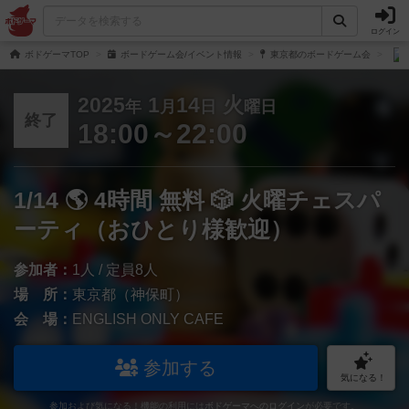
ログイン
ボドゲーマTOP
ボードゲーム会/イベント情報
東京都のボードゲーム会
2025
1
14
火
年
月
日
曜日
終了
18:00～22:00
1/14 🌎 4時間 無料 🎲 火曜チェスパ
ーティ（おひとり様歓迎）
参加者：
1人 / 定員8人
場 所：
東京都（神保町）
会 場：
ENGLISH ONLY CAFE
参加する
気になる！
参加および気になる！機能の利用には
ボドゲーマへのログイン
が必要です。