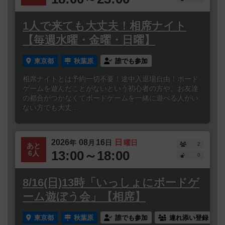
1人で来ても大丈夫！相席ナイト
【毎週水曜・金曜・日曜】
東京都
秋葉原
誰でも参加
相席ナイトとは予約一切不要！途中入退場自由！ボード
ゲームを遊んだことがないという初心者の方や、お友達
の都合がつかなくてボードゲームを一緒に遊べる人がい
ない方でも大丈...
2026
08
16
日
年
月
日
曜日
2
あと
13:00～18:00
6人
0
8/16(日)13時「いっしょにボードゲ
ーム遊ぼう会」【相席】
東京都
秋葉原
誰でも参加
連れ添い登録