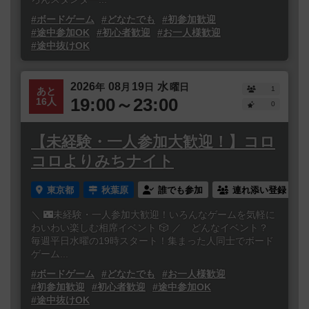
#ボードゲーム
#どなたでも
#初参加歓迎
#途中参加OK
#初心者歓迎
#お一人様歓迎
#途中抜けOK
2026
08
19
水
年
月
日
曜日
1
あと
19:00～23:00
16人
0
【未経験・一人参加大歓迎！】コロ
コロよりみちナイト
東京都
秋葉原
誰でも参加
連れ添い登録
＼ 🌃未経験・一人参加大歓迎！いろんなゲームを気軽に
わいわい楽しむ相席イベント 🎲 ／ どんなイベント？
毎週平日水曜の19時スタート！集まった人同士でボード
ゲーム...
#ボードゲーム
#どなたでも
#お一人様歓迎
#初参加歓迎
#初心者歓迎
#途中参加OK
#途中抜けOK