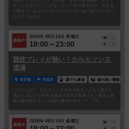
相席ナイトとは予約一切不要！途中入退場自由！ボード
ゲームを遊んだことがないという初心者の方や、お友達
の都合がつかなくてボードゲームを一緒に遊べる人がい
ない方でも大丈...
2026
08
13
木
年
月
日
曜日
1
募集中
18:00～23:00
0
競技プレイが熱い！カルカソンヌ
道場
東京都
秋葉原
誰でも参加
連れ添い登録
こんにちは！ カルカソンヌとKLASKをこよなく愛する
JELLY JELLY CAFE 秋葉原店店長の新葉です。最近は将
棋の藤井聡太さんの活躍や麻雀のMリーグ、TV...
2026
08
14
金
年
月
日
曜日
1
募集中
18:00～23:00
0