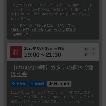
8月は毎週日曜日13時からボードゲームの相席イベント
「いっしょにボードゲームで遊ぼう会」を開催します！
途中参加、途中退室OK気軽に参加できるボドゲ会です！
秋葉原集会...
#ボードゲーム
#初心者歓迎
#どなたでも
#初参加歓迎
#途中参加OK
#お一人様歓迎
#途中抜けOK
2026
08
18
火
年
月
日
曜日
2
あと
19:00～21:30
6人
0
【8/18(火)19時】カタンの拡張で遊
ぼう会
東京都
秋葉原
誰でも参加
秋葉原集会所で「カタンで遊ぼう会」を開催！王道ボー
ドゲームの金字塔、カタンで遊びましょう。この日は拡
張のカタンをメインに遊んでみたいなと思います。もち
ろんスタンダー...