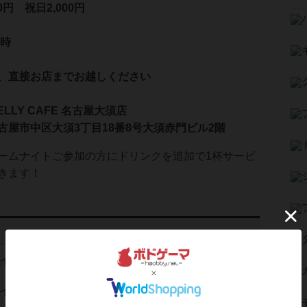
0円 祝日2,000円
3時
、直接お店までお越しください
ELLY CAFE 名古屋大須店
古屋市中区大須3丁目18番8号大須赤門ビル2階
ームナイトご参加の方にドリンクを追加で1杯サービ
きます！
イト 毎週火曜日開催
2024年4月23日 火曜日
イト 毎週火曜日開催
2025年1月21日 火曜日