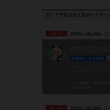
近くで予定されてるボードゲー
2026
08
08
土
あと
7人
年
月
日
ボードゲーム
愛知県
名古屋駅
夏の夜を、みんなでボー
では、参加者同士で気軽
ルールが分かりや...
#初心者歓迎
#初参加歓
#途中抜けOK
2026
08
08
土
あと
19人
年
月
日