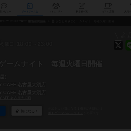
索
新着レビュー
ボードゲーム会
コミュニティ
掲示板一覧
カ
JELLY JELLY CAFE 名古屋大須店
おひとりさまゲームナイト 毎週火曜日開催
シェ
盛り上
火
18:00～23:00
曜日
ゲームナイト 毎週火曜日開催
屋）
LLY CAFE 名古屋大須店
LLY CAFE 名古屋大須店
LY CAFE 名古屋大須店
参加および気になる！機能の利用には
気になる！
ボドゲーマへのログイン
が必要です。