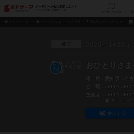
ボードゲーム会に参加しよう！
イベント作成・参加サービス
データベース
検
ボドゲーマTOP
ボードゲーム会/イベント情報
愛知県のボードゲーム会
2025
1
28
終了
年
月
日
おひとりさま
場 所：
愛知県（名古
会 場：
JELLY JE
主催者：
JELLY JE
JELLY JEL
参加する