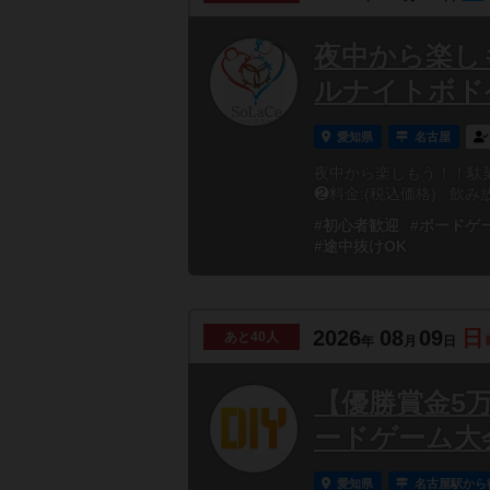
夜中から楽し
ルナイトボド
愛知県
名古屋
夜中から楽しもう！！駄
❷料金:(税込価格) 飲み
#初心者歓迎
#ボードゲ
#途中抜けOK
2026
08
09
日
あと
40人
年
月
日
【優勝賞金5
ードゲーム大
愛知県
名古屋駅から