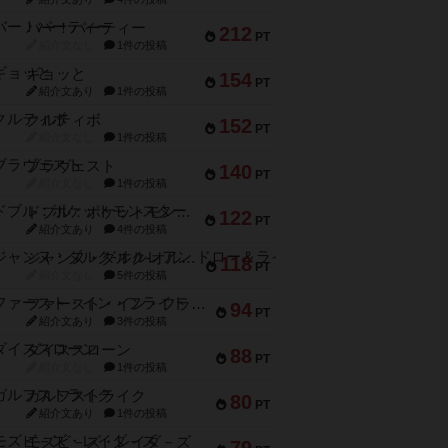
バー！パーティー
212
PT
紹介文なし
1件の投稿
ギョッと
154
PT
紹介文あり
1件の投稿
クルティボ
152
PT
紹介文なし
1件の投稿
ブラヴェスト
140
PT
紹介文なし
1件の投稿
ドブル：ポケットモンスター
122
PT
紹介文あり
4件の投稿
ジャンヌ・ダルク-オルレアン ドロー＆ライト
118
PT
紹介文なし
5件の投稿
ファースト・イン・フライト
94
PT
紹介文あり
3件の投稿
ダイススローン
88
PT
紹介文なし
1件の投稿
ガルフストライク
80
PT
紹介文あり
1件の投稿
モズビ－ズ・レイダ－ズ