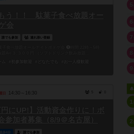
5
もう！！ 駄菓子食べ放題オー
6
ゲ会
7
誰でも参加
連れ添い登録
菓子食べ放題オールナイトボドゲ会 ❶時間:22時～5時
8
放題A➪３,３００円 （ソフトドリンク飲み放題...
ーム
#初参加歓迎
#どなたでも
#お一人様歓迎
9
5
0
14:30～16:30
曜日
1
万円にUP!】活動資金作りに！ボ
会参加者募集（8/9＠名古屋）
2
徒歩4分
誰でも参加