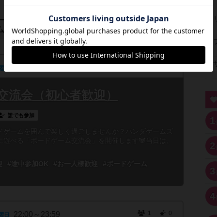
ム会
5
0
18:00～22:00
曜日
交流会（初心者歓迎）
誰でも参加
1
ドゲームを囲んで楽しく過ごしませんか？パンダゲームズ
に遊べる「ボードゲーム交流会」を開催します🐼当日は、
2
迎
#途中参加OK
#お一人様歓迎
#ボードゲーム
3
4
1
0
22:00～23:59
曜日