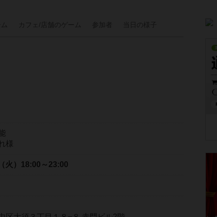
ーム
カフェ/
店舗の
ゲーム
参加者
当日の
様子
能
れ様
日（火）
18:00～23:00
中区大須３丁目１８−８ 赤門ビル2階