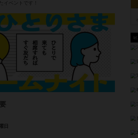
たイベントです！
要
曜日