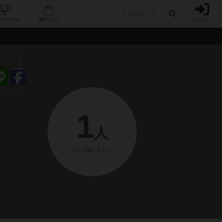
ログイン
フェ/店舗
人気ボードゲーム
通販ストア
アして
げよう
1
人
（0人が気になる！）