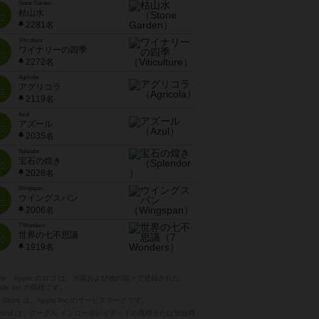
Stone Garden
枯山水
位
2281名
Viticulture
ワイナリーの四季
位
2272名
Agricola
アグリコラ
位
2119名
Azul
アズール
位
2035名
Splendor
宝石の煌き
位
2028名
Wingspan
ウイングスパン
位
2006名
7 Wonders
世界の七不思議
位
1919名
pple、Apple のロゴ は、米国および他の国々で登録された
ple Inc.の商標です。
p Store は、Apple Inc.のサービスマークです。
ndroid は、グーグル インコーポレイテッドの商標または登録商