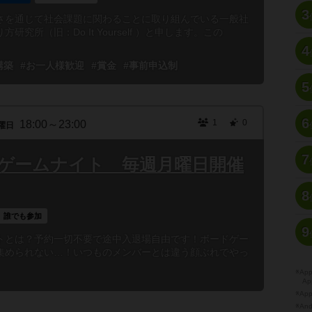
3
さを通じて社会課題に関わることに取り組んでいる一般社
究所（旧：Do It Yourself ）と申します。この
4
構築
#お一人様歓迎
#賞金
#事前申込制
5
6
1
0
18:00～23:00
曜日
7
ゲームナイト 毎週月曜日開催
8
誰でも参加
9
トとは？予約一切不要で途中入退場自由です！ボードゲー
集められない…！いつものメンバーとは違う顔ぶれでやっ
※A
Ap
※Ap
※A