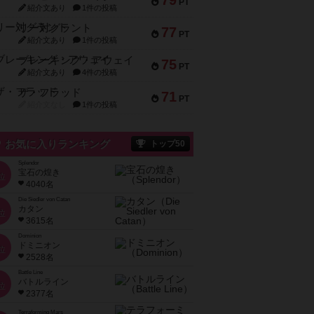
79
PT
紹介文あり
1件の投稿
リー対グラント
77
PT
紹介文あり
1件の投稿
ブレーキング・アウェイ
75
PT
紹介文あり
4件の投稿
ザ・フラッド
71
PT
紹介文なし
1件の投稿
お気に入りランキング
トップ50
Splendor
宝石の煌き
位
4040名
Die Siedler von Catan
カタン
位
3615名
Dominion
ドミニオン
位
2528名
Battle Line
バトルライン
位
2377名
Terraforming Mars