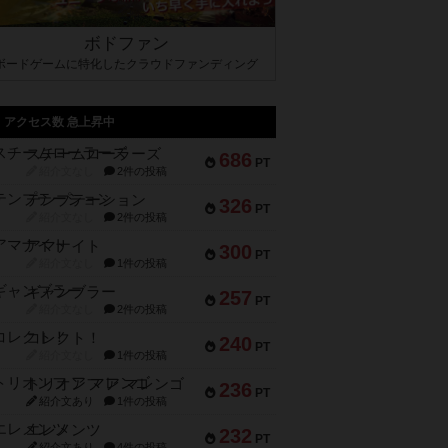
ボドファン
ボードゲームに特化したクラウドファンディング
アクセス数 急上昇中
スチームローラーズ
686
PT
紹介文なし
2件の投稿
テンプテーション
326
PT
紹介文なし
2件の投稿
アマナイト
300
PT
紹介文なし
1件の投稿
ギャンブラー
257
PT
紹介文なし
2件の投稿
コレクト！
240
PT
紹介文なし
1件の投稿
トリオンフ ア マレンゴ
236
PT
紹介文あり
1件の投稿
エレメンツ
232
PT
紹介文あり
4件の投稿