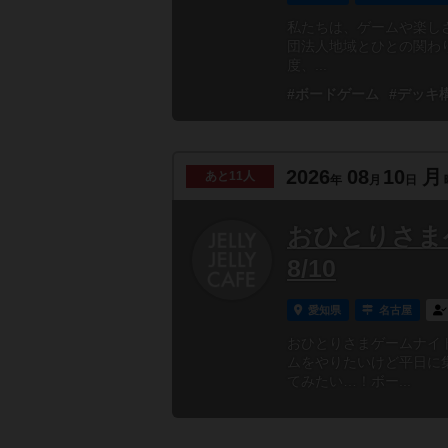
私たちは、ゲームや楽し
団法人地域とひとの関わり方研
度、...
#ボードゲーム
#デッキ
2026
08
10
月
あと
11人
年
月
日
おひとりさま
8/10
愛知県
名古屋
おひとりさまゲームナイ
ムをやりたいけど平日に
てみたい…！ボー...