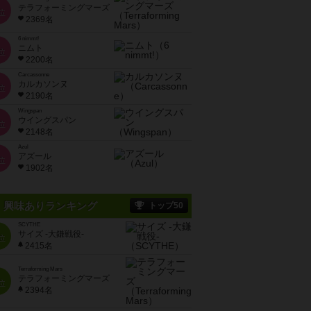
テラフォーミングマーズ
位
2369名
6 nimmt!
ニムト
位
2200名
Carcassonne
カルカソンヌ
位
2190名
Wingspan
ウイングスパン
位
2148名
Azul
アズール
位
1902名
興味ありランキング
トップ50
SCYTHE
サイズ -大鎌戦役-
位
2415名
Terraforming Mars
テラフォーミングマーズ
位
2394名