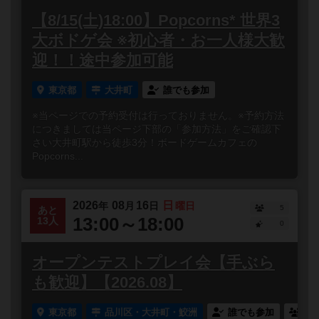
【8/15(土)18:00】Popcorns* 世界3
大ボドゲ会 ※初心者・お一人様大歓
迎！！途中参加可能
東京都
大井町
誰でも参加
※当ページでの予約受付は行っておりません。※予約方法
につきましては当ページ下部の「参加方法」をご確認下
さい大井町駅から徒歩3分！ボードゲームカフェの
Popcorns...
2026
08
16
日
年
月
日
曜日
5
あと
13:00～18:00
13人
0
オープンテストプレイ会【手ぶら
も歓迎】【2026.08】
東京都
品川区・大井町・鮫洲
誰でも参加
連