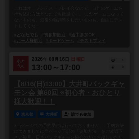
これはオープンテストプレイ会なので、自作のゲームを
持ち込む方はどなたでも歓迎です。 まだゲームになって
ないものも、最後の微調整をしたいものも、自由にテス
トしてくだ...
#どなたでも
#初参加歓迎
#途中参加OK
#お一人様歓迎
#ボードゲーム
#テストプレイ
2026
08
16
日
年
月
日
曜日
1
あと
13:00～17:00
9人
0
【8/16(日)13:00】大井町バックギャ
モン会 第60回 ※初心者・おひとり
様大歓迎！！
東京都
大井町
誰でも参加
※当ページでの予約受付は行っておりません。※予約方法
につきましては当ページ下部の「参加方法」をご確認下
さい毎月、日本バックギャモン協会の方にお越しいただ