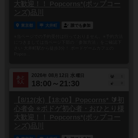
大歓迎！！ Popcorns*(ポップコー
ンズ)品川
東京都
大井町
誰でも参加
※当ページでの予約受付は行っておりません。※予約方法
につきましては当ページ下部の「参加方法」をご確認下
さい 大井町駅から徒歩3分！ ボードゲームカフェの
Popco...
2026
08
12
水
年
月
日
曜日
1
あと
18:00～21:30
5人
0
【8/12(水)【18:00】Popcorns* 🔰初
心者会 ※ボドゲ初心者・おひとり様
大歓迎！！ Popcorns*(ポップコー
ンズ)品川