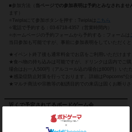
■参加方法（
当ページでの参加表明は予約とみなされませ
ます）
⭐️Twiplaにて参加ボタンを押す：Twiplaは
こちら
⭐️電話で予約する：03-6718-4357（営業時間内）
⭐️ホームページの予約フォームから予約する：フォームは
当日参加も可能ですが、事前に参加表明をしていただくと
★イベント終了後も通常料金でお店をご利用いただけます
★食べ物の持ち込みは可能ですが、ドリンクは店内でご購
場合はお一人500円（アルコール込の場合は800円）いた
★感染症防止対策を行っております。詳細はPopcorns*
★マルチ商法や宗教等の勧誘目的での来店は固くお断りさ
近くで予定されてるボードゲーム会
2026
08
09
日
年
月
日
曜日
4
あと
13:00～17:00
15人
1