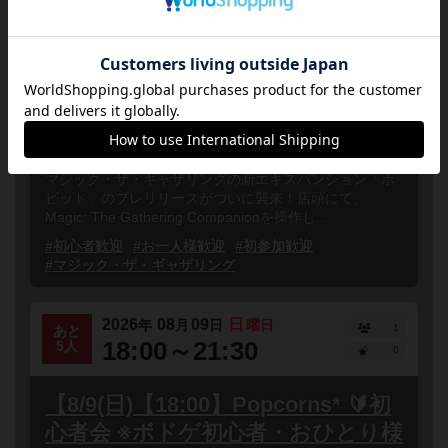
MtG 『ホビット』 プレリリース・
日曜昼の部【初心者・未経験者とも
歓迎】
東京都
品川区・大井町・鮫洲
誰でも参加
連
マジック・ザ・ギャザリングの新エキスパンション「ホ
ビット」のプレリリースがついに襲来！店頭にて、
Magic: The Gathering Companionを操作し...
#初心者歓迎
#お一人様歓迎
#初参加歓迎
#マジック・ザ・ギャザリング
2026
08
09
日
年
月
日
曜日
1
あと
18:00～21:30
5人
0
【8/9(日)【18:00】Popcorns* 🔰初
心者会 ※ボドゲ初心者・おひとり様