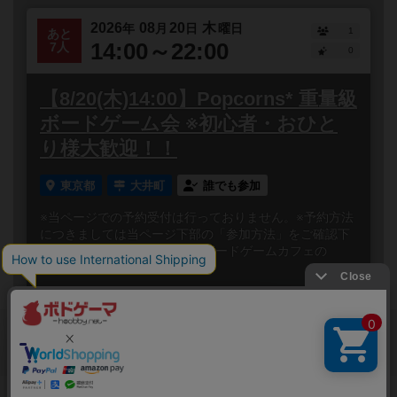
2026
08
20
木
年
月
日
曜日
1
あと
14:00～22:00
7人
0
【8/20(木)14:00】Popcorns* 重量級
ボードゲーム会 ※初心者・おひと
り様大歓迎！！
東京都
大井町
誰でも参加
※当ページでの予約受付は行っておりません。※予約方法
につきましては当ページ下部の「参加方法」をご確認下
さい 大井町駅から徒歩3分！ ボードゲームカフェの
Popco...
閉じる
Copyright (c)
ボードゲームのプレイ履歴を記録し
【ボドゲーマ】ボードゲームの総合情報サイト
て、
All rights reserved.
自分のデータを管理しませんか？