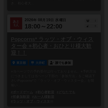
き、初心者大...
2026
08
19
水
年
月
日
曜日
1
あと
18:00～22:00
3人
0
Popcorns* ラッツ・オブ・ウィス
ター会 ※初心者・おひとり様大歓
迎！！
東京都
大井町
誰でも参加
※当ページでの予約受付は行っておりません。※予約方法
につきましては当ページ下部の「参加方法」をご確認下
さいPopcorns*で『ラッツ・オブ・ウィスター会』を開
催い...
#ボードゲーム
#初心者歓迎
#どなたでも
#初参加歓迎
#お一人様歓迎
#ラッツ・オブ・ウィスター