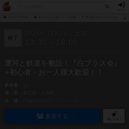
ログイン
ボドゲーマTOP
ボードゲーム会/イベント情報
東京都のボードゲーム会
2024
12
21
土
年
月
日
曜日
終了
13:30～18:00
運河と鉄道を敷設！『白ブラス会』
※初心者・お一人様大歓迎！！
参加者：
1人
場 所：
東京都（大井町）
会 場：
Popcorns*(ポップコーンズ）
参加する
気になる！
参加および気になる！機能の利用には
ボドゲーマへのログイン
が必要です。