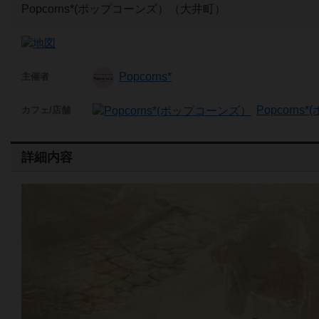
Popcorns*(ポップコーンズ）（大井町）
Popcorns*
主催者
Popcorn
カフェ/店舗
詳細内容