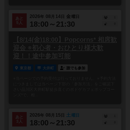
2026
08
14
金
年
月
日
曜日
1
あと
18:00～21:30
5人
0
【8/14(金)18:00】Popcorns* 相席歓
迎会 ※初心者・おひとり様大歓
迎！！途中参加可能
東京都
大井町
誰でも参加
※当ページでの予約受付は行っておりません。※予約方法
につきましては当ページ下部の「参加方法」をご確認下
さい品川区大井町駅徒歩直ぐのボドゲカフェポップコー
ンズ*で、相...
2026
08
15
土
年
月
日
曜日
1
あと
18:00～21:30
3人
0