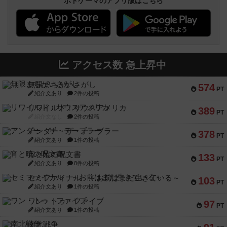
ボドゲーマのアプリ版はこちら
アクセス数 急上昇中
無限まちがいさがし
574
PT
紹介文あり
2件の投稿
リワイルド：サウスアメリカ
389
PT
紹介文なし
2件の投稿
アンダー・ザ・テーブラー
378
PT
紹介文あり
1件の投稿
宵と暁の呪文書
133
PT
紹介文あり
8件の投稿
セミファイナル ～お前はまだ生きている～
103
PT
紹介文あり
1件の投稿
ワン・トゥ・ファイブ
97
PT
紹介文あり
1件の投稿
南北戦争