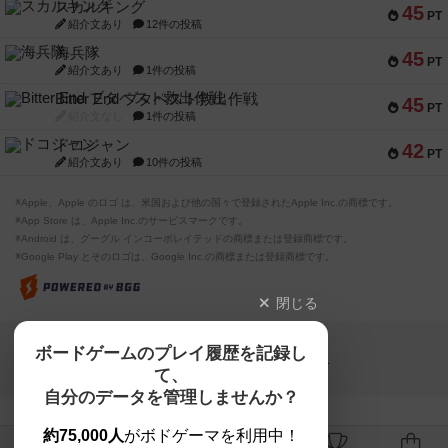
スカルキング
45
PT
紹介文あり
12件の投稿
海兵隊
45
PT
紹介文あり
1件の投稿
Bitter End ブタペスト救出作戦
45
PT
紹介文なし
1件の投稿
ドコジャン
42
PT
紹介文あり
10件の投稿
※Apple、Apple のロゴ は、米国および他の国々で登録されたApple Inc.の商標です。
※App Store は、Apple Inc.のサービスマークです。
※Android は、グーグル インコーポレイテッドの商標または登録商標です。
※Google Play とそのロゴは、Google Inc.の商標または登録商標です。
閉じる
Copyright (c)
ボードゲームのプレイ履歴を記録し
【ボドゲーマ】ボードゲームの総合情報サイト
て、
All rights reserved.
自分のデータを管理しませんか？
約75,000人
がボドゲーマを利用中！