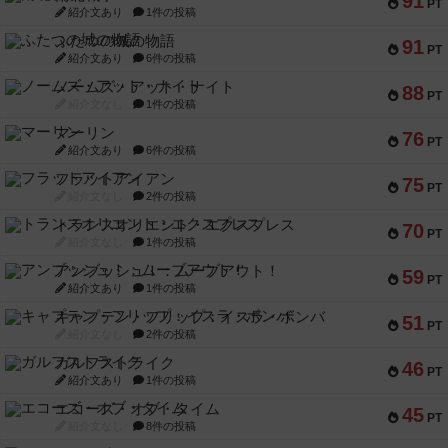
91
PT
紹介文あり
1件の投稿
ふたつの城の物語
91
PT
紹介文あり
6件の投稿
ノームズ・アット・ナイト
88
PT
紹介文なし
1件の投稿
マーリン
76
PT
紹介文あり
6件の投稿
フラットアイアン
75
PT
紹介文なし
2件の投稿
トランスオリエント・エクスプレス
70
PT
紹介文なし
1件の投稿
アンブッシュ！：ムーブアウト！
59
PT
紹介文あり
1件の投稿
キャプテン・フリップ：イスラ・ボンバ
51
PT
紹介文なし
2件の投稿
ガルフストライク
46
PT
紹介文あり
1件の投稿
エコーズ・オブ・タイム
45
PT
紹介文なし
8件の投稿