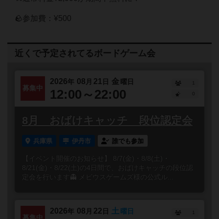
🪨参加費：¥500
近くで予定されてるボードゲーム会
2026
08
21
金
年
月
日
曜日
1
募集中
12:00～22:00
0
8月 おばけキャッチ 段位認定会
兵庫県
伊丹市
誰でも参加
【イベント開催のお知らせ】 8/7(金)・8/8(土)・
8/21(金)・8/22(土)の4日間で、おばけキャッチの段位認
定会を行います👻 メビウスゲームズ様の公式ル...
2026
08
22
土
年
月
日
曜日
1
募集中