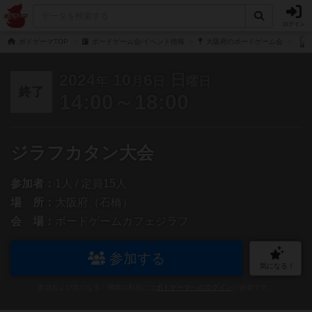
ログイン
ボドゲーマTOP
ボードゲーム会/イベント情報
大阪府のボードゲーム会
2024
10
6
日
年
月
日
曜日
終了
14:00～18:00
ジラフカタン大会
参加者：
1人 / 定員15人
場 所：
大阪府（石橋）
会 場：
ボードゲームカフェジラフ
参加する
気になる！
参加および気になる！機能の利用には
ボドゲーマへのログイン
が必要です。