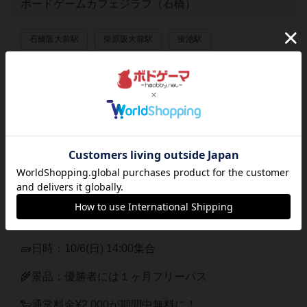
ボードゲームカフェジラフ（石橋）
石橋阪大前駅
柴原阪大前駅
蛍池駅
ボードゲームカフェ ジラフ
主催者
ボード
カフェ/店舗
ゲームカフェジラフ
詳細内容
🪵ジラフにてカタン大会を開催！
🧱日時：10/6(日) 14:00集合
🌾景品：優勝者には１ヶ月フリーパス
🐑通常料金¥2,000が期間中無料に！